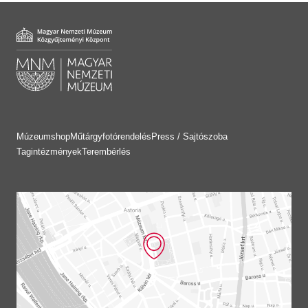
Múzeumshop
Műtárgyfotórendelés
Press / Sajtószoba
Tagintézmények
Terembérlés