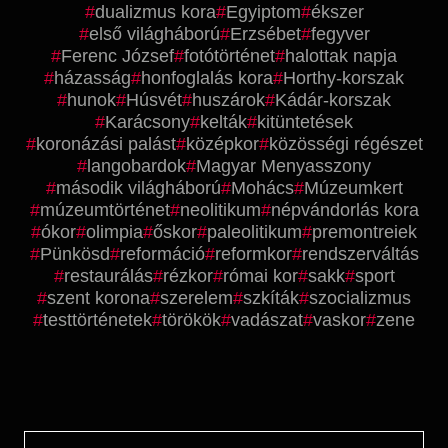
dualizmus kora
Egyiptom
ékszer
első világháború
Erzsébet
fegyver
Ferenc József
fotótörténet
halottak napja
házasság
honfoglalás kora
Horthy-korszak
hunok
Húsvét
huszárok
Kádár-korszak
Karácsony
kelták
kitüntetések
koronázási palást
középkor
közösségi régészet
langobardok
Magyar Menyasszony
második világháború
Mohács
Múzeumkert
múzeumtörténet
neolitikum
népvándorlás kora
ókor
olimpia
őskor
paleolitikum
premontreiek
Pünkösd
reformáció
reformkor
rendszerváltás
restaurálás
rézkor
római kor
sakk
sport
szent korona
szerelem
szkíták
szocializmus
testtörténetek
törökök
vadászat
vaskor
zene