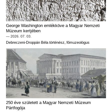
Régészet
Képcsarnok
Tagintézmények
Történeti Fényképtár
Felnőttképzés
Éremtár
Közérdekű adatok
George Washington emlékköve a Magyar Nemzeti
Adattár
Múzeum kertjében
Központi Könyvtár
— 2026. 07. 03.
Debreczeni-Droppán Béla történész, főmuzeológus
250 éve született a Magyar Nemzeti Múzeum
Pártfogója