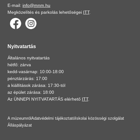
E-mail:
info@mnm.hu
Megközelítés és parkolás lehetőségei
ITT
.
Nyitvatartás
Általános nyitvatartás
hétfő: zárva
kedd-vasárnap: 10:00-18:00
pénztárzárás: 17:00
a kiállítások zárása: 17:30-tól
az épület zárása: 18:00
Az ÜNNEPI NYITVATARTÁS elérhető
ITT
.
A múzeumról
Adatvédelmi tájékoztató
Iskolai közösségi szolgálat
Álláspályázat