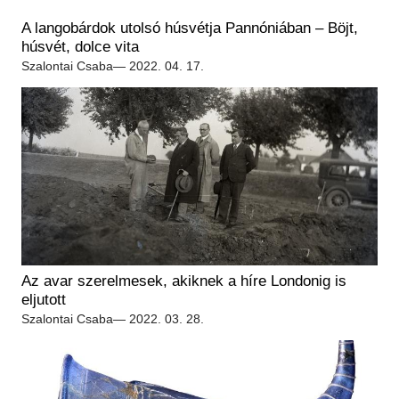
Régészet
Képcsarnok
A langobárdok utolsó húsvétja Pannóniában – Böjt,
Tagintézmények
Történeti Fényképtár
húsvét, dolce vita
Felnőttképzés
Szalontai Csaba
— 2022. 04. 17.
Éremtár
Közérdekű adatok
Adattár
Központi Könyvtár
Az avar szerelmesek, akiknek a híre Londonig is
eljutott
Szalontai Csaba
— 2022. 03. 28.