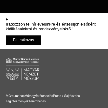
Iratkozzon fel hírlevelünkre és értesüljön elsőként
kiállításainkról és rendezvényeinkről!
Feliratkozás
Múzeumshop
Műtárgyfotórendelés
Press / Sajtószoba
Tagintézmények
Terembérlés