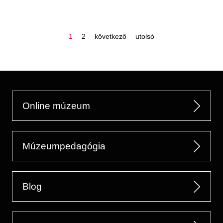
oldal
oldal
következő
utolsó
1
2
következő
utolsó
oldal
oldal
oldalszámozás
Online múzeum
Múzeumpedagógia
Blog