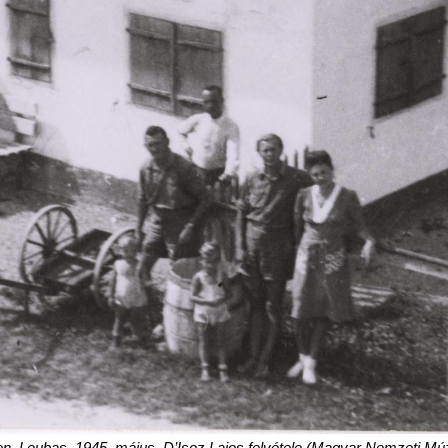
n–Leubas, 1945. május. D’Isoz Lajos felvétele (Magyar Nemzeti Mú