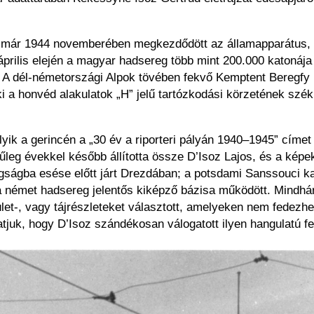
 már 1944 novemberében megkezdődött az államapparátus, a
rilis elején a magyar hadsereg több mint 200.000 katonája t
a. A dél-németországi Alpok tövében fekvő Kemptent Beregfy 
te ki a honvéd alakulatok „H” jelű tartózkodási körzetének 
k a gerincén a „30 év a riporteri pályán 1940–1945” címet v
leg évekkel később állította össze D’Isoz Lajos, és a képe
gságba esése előtt járt Drezdában; a potsdami Sanssouci ka
a német hadsereg jelentős kiképző bázisa működött. Mindh
let-, vagy tájrészleteket választott, amelyeken nem fedezh
tjuk, hogy D’Isoz szándékosan válogatott ilyen hangulatú f