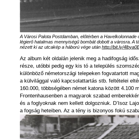
A Városi Palota Postdamban, előtérben a Havelkolonnade osz
légierő hatalmas mennyiségű bombát dobott a városra. A tá
nézett ki az utcakép a háború vége után
http://bit.ly/4lbya0
Az album két oldalán jelenik meg a hadifogság idős
része, utóbbi pedig egy kis tó a település szomsz
különböző németországi telepeken fogvatartott mag
a külvilággal való kapcsolattartás stb. feltételei e
160.000, többségében német katona között 4.100 ma
Frontenhausenben a magyarok szabad emberekként él
és a foglyoknak nem kellett dolgozniuk. D’Isoz La
a fogság heteiben. Az a tény is bizonyos fokú szab
Kép