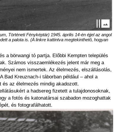
, Történeti Fényképtár) 1945. április 14-én éjjel az angol
 a palota is. (A linkre kattintva megtekinthető, hogyan
és a börwangi tó partja. Előbbi Kempten település
ártak. Számos visszaemlékezés jelent már meg a
ményei nem ismertek. Az élelmezés, elszállásolás,
n. A Bad Kreuznach-i táborban például – ahol a
t és az élelmezés mindig akadozott.
látásukért a hadsereg fizetett a tulajdonosoknak,
hogy a fotós és katonatársai szabadon mozoghattak
ét, és fotografálhatott.