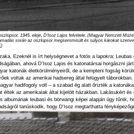
lopsor. 1945. eleje, D’Isoz Lajos felvétele. (Magyar Nemzeti Múzeum
madás során az oszlopsor megsemmisült és súlyos károkat szenvedett
E
)
zaka. Ezeknél is írt helységnevet a fotós a lapokra: Leubas 
édságában, ahová D’Isoz Lajos és katonatársai horgászni j
yar katonák életkörülményeiről, de a kempteni fogság körül
ltérőek voltak az amerikai hadsereg által felügyelt táborokba
gyar hadifogoly volt – a szabad ég alatt őrizték a katonáka
tek az amerikaiak által kijelölt házakban. Lakásukért és el
jos albumának leubasi és börwangi képei alapján úgy tűnik, 
adságról tanúskodik, hogy D’Isoz megtarthatta fényképezőgép