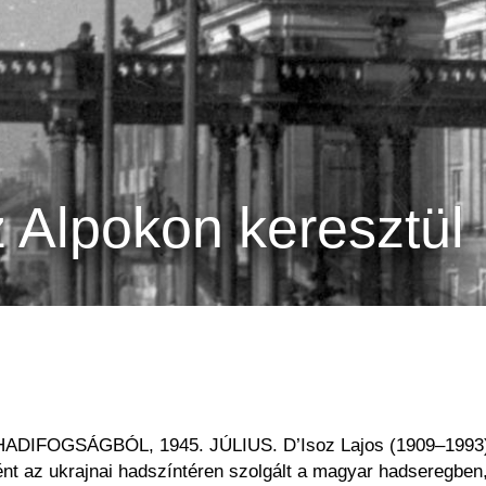
 Alpokon keresztül
OGSÁGBÓL, 1945. JÚLIUS. D’Isoz Lajos (1909–1993) fotó
ént az ukrajnai hadszíntéren szolgált a magyar hadseregbe