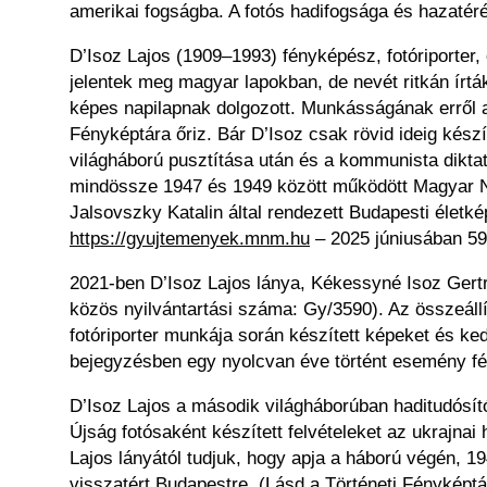
amerikai fogságba. A fotós hadifogsága és hazatér
D’Isoz Lajos (1909–1993) fényképész, fotóriporter,
jelentek meg magyar lapokban, de nevét ritkán írtá
képes napilapnak dolgozott. Munkásságának erről 
Fényképtára őriz. Bár D’Isoz csak rövid ideig készí
világháború pusztítása után és a kommunista diktat
mindössze 1947 és 1949 között működött Magyar Nap
Jalsovszky Katalin által rendezett Budapesti élet
https://gyujtemenyek.mnm.hu
– 2025 júniusában 59
2021-ben D’Isoz Lajos lánya, Kékessyné Isoz Ger
közös nyilvántartási száma: Gy/3590). Az összeállí
fotóriporter munkája során készített képeket és ke
bejegyzésben egy nyolcvan éve történt esemény fén
D’Isoz Lajos a második világháborúban haditudósít
Újság fotósaként készített felvételeket az ukrajnai
Lajos lányától tudjuk, hogy apja a háború végén,
visszatért Budapestre. (Lásd a Történeti Fényképt