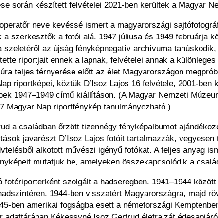
ése során készített felvételei 2021-ben kerültek a Magyar
 operatőr neve kevéssé ismert a magyarországi sajtófotográ
k a szerkesztők a fotói alá. 1947 júliusa és 1949 februárja
a szeletéről az újság fényképnegatív archívuma tanúskodi
tette riportjait ennek a lapnak, felvételei annak a különle
úra teljes térnyerése előtt az élet Magyarországon megprób
 riportképei, köztük D’Isoz Lajos 16 felvétele, 2001-ben 
képek 1947–1949 című kiállításon. (A Magyar Nemzeti Múzeu
7 Magyar Nap riportfénykép tanulmányozható.)
trud a családban őrzött tizennégy fényképalbumot ajándék
tások javarészt D’Isoz Lajos fotóit tartalmazzák, vegyesen t
dvtelésből alkotott művészi igényű fotókat. A teljes anyag i
yképeit mutatjuk be, amelyeken összekapcsolódik a családi 
ó fotóriporterként szolgált a hadseregben. 1941–1944 között
 hadszíntéren. 1944-ben visszatért Magyarországra, majd rövi
 1945-ben amerikai fogságba esett a németországi Kemptenb
ár adattárában Kékessyné Isoz Gertrud életrajzát édesapjár