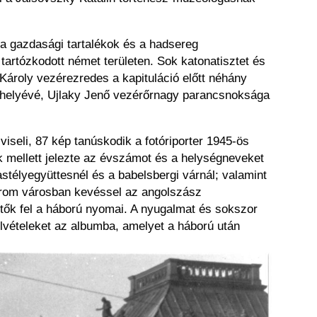
 gazdasági tartalékok és a hadsereg
artózkodott német területen. Sok katonatisztet és
Károly vezérezredes a kapituláció előtt néhány
székhelyévé, Ujlaky Jenő vezérőrnagy parancsnoksága
iseli, 87 kép tanúskodik a fotóriporter 1945-ös
k mellett jelezte az évszámot és a helységneveket
stélyegyüttesnél és a babelsbergi várnál; valamint
árom városban kevéssel az angolszász
etők fel a háború nyomai. A nyugalmat és sokszor
elvételeket az albumba, amelyet a háború után