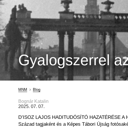
Gyalogszerrel az
MNM
Blog
Morzsa
Bognár Katalin
2025. 07. 07.
D’ISOZ LAJOS HADITUDÓSÍTÓ HAZATÉRÉSE A HADIF
Század tagjaként és a Képes Tábori Újság fotósak