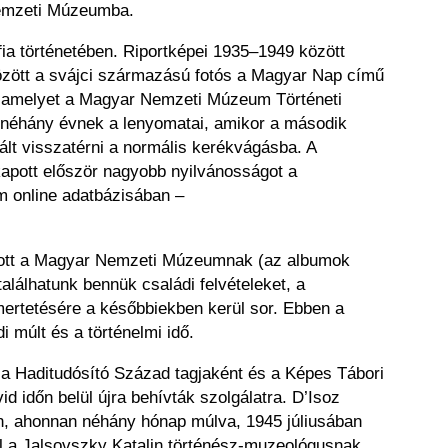
 Nemzeti Múzeumba.
fia történetében. Riportképei 1935–1949 között
 között a svájci származású fotós a Magyar Nap című
k, amelyet a Magyar Nemzeti Múzeum Történeti
ges néhány évnek a lenyomatai, amikor a második
ált visszatérni a normális kerékvágásba. A
kapott először nagyobb nyilvánosságot a
m online adatbázisában –
ozott a Magyar Nemzeti Múzeumnak (az albumok
alálhatunk bennük családi felvételeket, a
smertetésére a későbbiekben kerül sor. Ebben a
múlt és a történelmi idő.
 a Haditudósító Század tagjaként és a Képes Tábori
d időn belül újra behívták szolgálatra. D’Isoz
en, ahonnan néhány hónap múlva, 1945 júliusában
ól a Jalsovszky Katalin történész-muzeológusnak