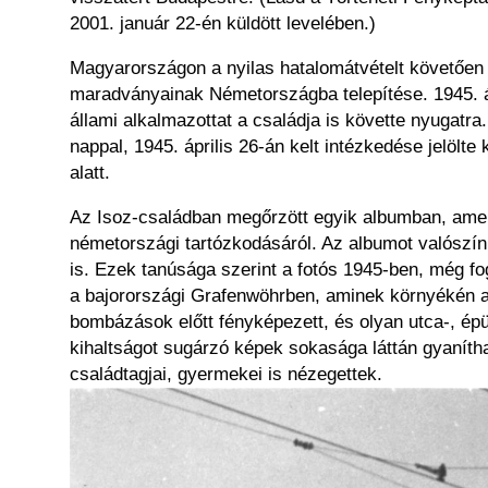
2001. január 22-én küldött levelében.)
Magyarországon a nyilas hatalomátvételt követően
maradványainak Németországba telepítése. 1945. áp
állami alkalmazottat a családja is követte nyugatr
nappal, 1945. április 26-án kelt intézkedése jelöl
alatt.
Az Isoz-családban megőrzött egyik albumban, amelyi
németországi tartózkodásáról. Az albumot valószínű
is. Ezek tanúsága szerint a fotós 1945-ben, még fo
a bajorországi Grafenwöhrben, aminek környékén 
bombázások előtt fényképezett, és olyan utca-, épü
kihaltságot sugárzó képek sokasága láttán gyanítha
családtagjai, gyermekei is nézegettek.
Kép