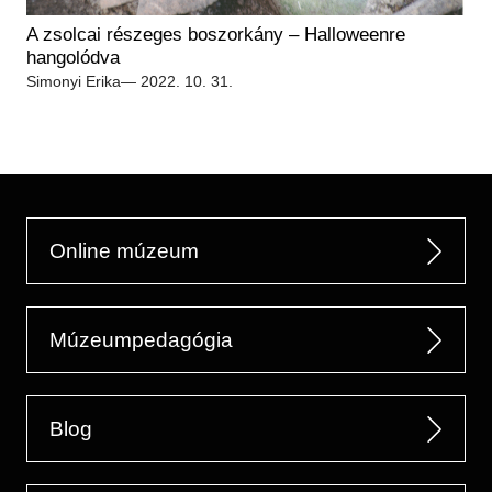
Régészet
Képcsarnok
A zsolcai részeges boszorkány – Halloweenre
Tagintézmények
Történeti Fényképtár
hangolódva
Felnőttképzés
Simonyi Erika
— 2022. 10. 31.
Éremtár
Közérdekű adatok
Adattár
Központi Könyvtár
Online múzeum
Múzeumpedagógia
Blog