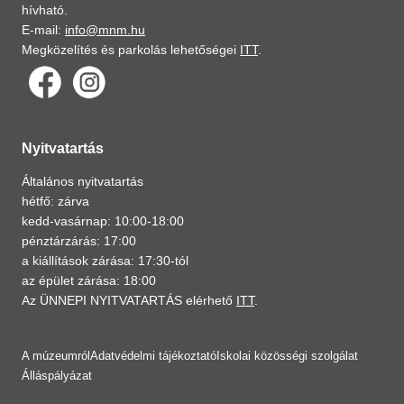
hívható.
E-mail:
info@mnm.hu
Megközelítés és parkolás lehetőségei
ITT
.
Nyitvatartás
Általános nyitvatartás
hétfő: zárva
kedd-vasárnap: 10:00-18:00
pénztárzárás: 17:00
a kiállítások zárása: 17:30-tól
az épület zárása: 18:00
Az ÜNNEPI NYITVATARTÁS elérhető
ITT
.
A múzeumról
Adatvédelmi tájékoztató
Iskolai közösségi szolgálat
Álláspályázat