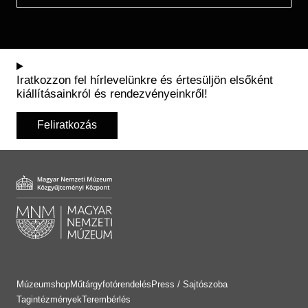
Iratkozzon fel hírlevelünkre és értesüljön elsőként
kiállításainkról és rendezvényeinkről!
Feliratkozás
Múzeumshop
Műtárgyfotórendelés
Press / Sajtószoba
Tagintézmények
Terembérlés