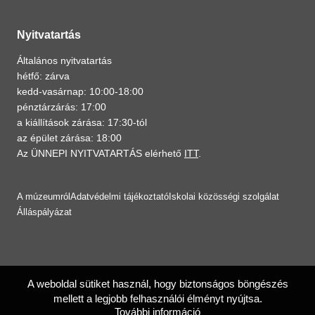
Nyitvatartás
Általános nyitvatartás
hétfő: zárva
kedd-vasárnap: 10:00-18:00
pénztárzárás: 17:00
a kiállítások zárása: 17:30-tól
az épület zárása: 18:00
Az ÜNNEPI NYITVATARTÁS elérhető
ITT
.
A múzeumról
Adatvédelmi tájékoztató
Iskolai közösségi szolgálat
Álláspályázat
A weboldal sütiket használ, hogy biztonságos böngészés
mellett a legjobb felhasználói élményt nyújtsa.
További információ