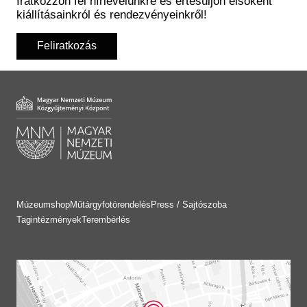
Iratkozzon fel hírlevelünkre és értesüljön elsőként
kiállításainkról és rendezvényeinkről!
Feliratkozás
Múzeumshop
Műtárgyfotórendelés
Press / Sajtószoba
Tagintézmények
Terembérlés