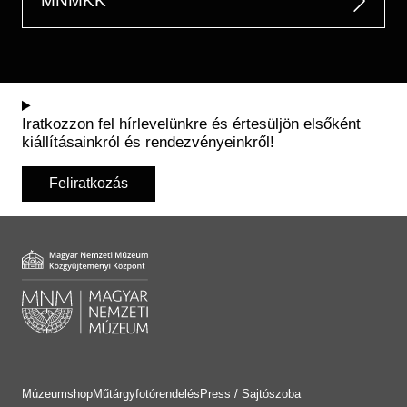
MNMKK
Iratkozzon fel hírlevelünkre és értesüljön elsőként
kiállításainkról és rendezvényeinkről!
Feliratkozás
Múzeumshop
Műtárgyfotórendelés
Press / Sajtószoba