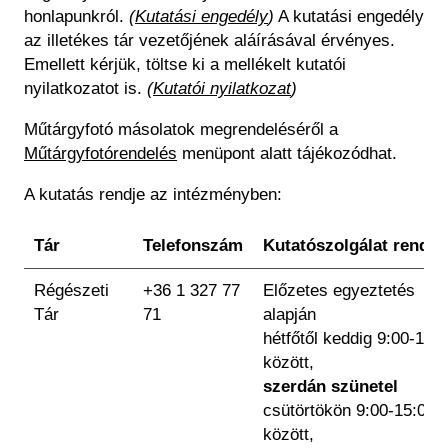
honlapunkról.
(
Kutatási engedély
)
A kutatási engedély
az illetékes tár vezetőjének aláírásával érvényes.
Emellett kérjük, töltse ki a mellékelt kutatói
nyilatkozatot is.
(
Kutatói nyilatkozat
)
Műtárgyfotó másolatok megrendeléséről a
Műtárgyfotórendelés
menüpont alatt tájékozódhat.
A kutatás rendje az intézményben:
Tár
Telefonszám
Kutatószolgálat rendje
Régészeti
+36 1 327 77
Előzetes egyeztetés
Tár
71
alapján
hétfőtől keddig 9:00-15:
között,
szerdán szünetel
csütörtökön 9:00-15:00
között,