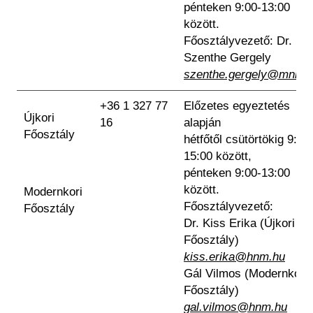
pénteken 9:00-13:00
között.
Főosztályvezető: Dr.
Szenthe Gergely
szenthe.gergely@mnm.
+36 1 327 77
Előzetes egyeztetés
Újkori
16
alapján
Főosztály
hétfőtől csütörtökig 9:00
15:00 között,
pénteken 9:00-13:00
között.
Modernkori
Főosztályvezető:
Főosztály
Dr. Kiss Erika (Újkori
Főosztály)
kiss.erika@hnm.hu
Gál Vilmos (Modernkori
Főosztály)
gal.vilmos@hnm.hu