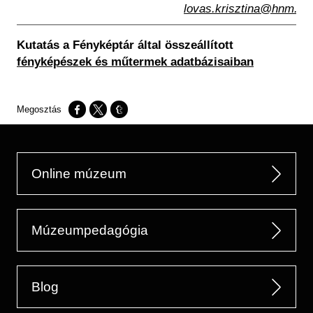
lovas.krisztina@hnm.hu
Kutatás a Fényképtár által összeállított
fényképészek és műtermek adatbázisaiban
Opens in a new window
Opens in a new window
Opens in a new window
Online múzeum
Múzeumpedagógia
Blog