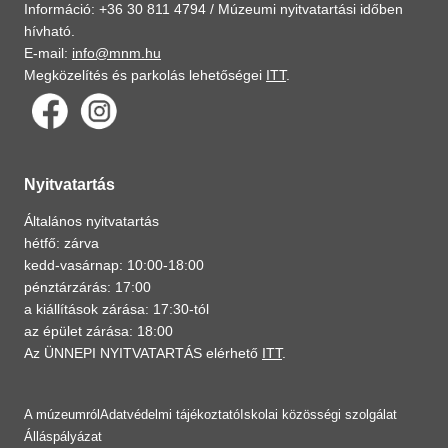
Információ: +36 30 811 4794 /
Múzeumi nyitvatartási időben
hívható.
E-mail:
info@mnm.hu
Megközelítés és parkolás lehetőségei
ITT
.
Nyitvatartás
Általános nyitvatartás
hétfő: zárva
kedd-vasárnap: 10:00-18:00
pénztárzárás: 17:00
a kiállítások zárása: 17:30-tól
az épület zárása: 18:00
Az ÜNNEPI NYITVATARTÁS elérhető
ITT
.
A múzeumról
Adatvédelmi tájékoztató
Iskolai közösségi szolgálat
Álláspályázat