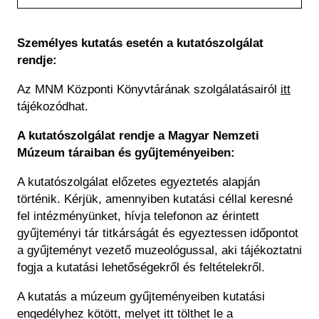
Régészet
Képcsarnok
Tagintézmények
Történeti Fényképtár
Személyes kutatás esetén a kutatószolgálat
Felnőttképzés
Éremtár
rendje:
Közérdekű adatok
Adattár
Az MNM Központi Könyvtárának szolgálatásairól
itt
Központi Könyvtár
tájékozódhat.
A kutatószolgálat rendje a Magyar Nemzeti
Múzeum táraiban és gyűjteményeiben:
A kutatószolgálat előzetes egyeztetés alapján
történik. Kérjük, amennyiben kutatási céllal keresné
fel intézményünket, hívja telefonon az érintett
gyűjteményi tár titkárságát és egyeztessen időpontot
a gyűjteményt vezető muzeológussal, aki tájékoztatni
fogja a kutatási lehetőségekről és feltételekről.
A kutatás a múzeum gyűjteményeiben kutatási
engedélyhez kötött, melyet itt tölthet le a