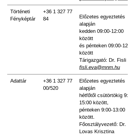
Történeti
+36 1 327 77
Előzetes egyeztetés
Fényképtár
84
alapján
kedden 09:00-12:00
között
és pénteken 09:00-12:00
között
Tárigazgató: Dr. Fisli Év
fisli.eva@mnm.hu
Adattár
+36 1 327 77
Előzetes egyeztetés
00/520
alapján
hétfőtől csütörtökig 9:00
15:00 között,
pénteken 9:00-13:00
között.
Főosztályvezető: Dr. M.
Lovas Krisztina