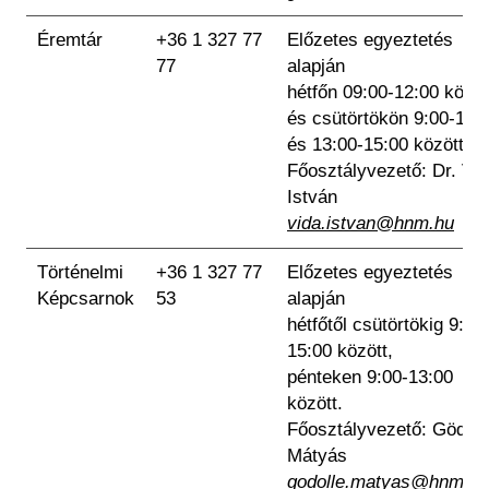
Éremtár
+36 1 327 77
Előzetes egyeztetés
77
alapján
hétfőn 09:00-12:00 közö
és csütörtökön 9:00-12:
és 13:00-15:00 között.
Főosztályvezető: Dr. Vi
István
vida.istvan@hnm.hu
Történelmi
+36 1 327 77
Előzetes egyeztetés
Képcsarnok
53
alapján
hétfőtől csütörtökig 9:00
15:00 között,
pénteken 9:00-13:00
között.
Főosztályvezető: Gödöll
Mátyás
godolle.matyas@hnm.hu