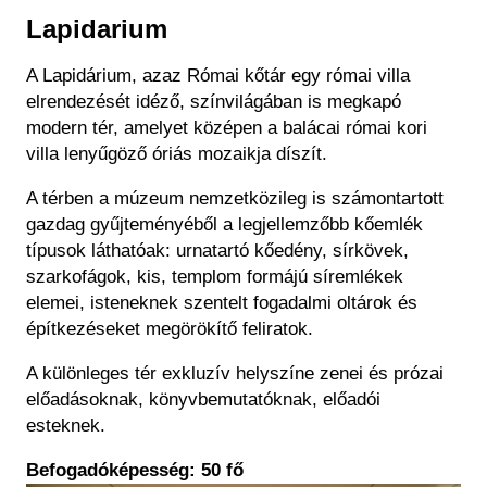
Lapidarium
A Lapidárium, azaz Római kőtár egy római villa
elrendezését idéző, színvilágában is megkapó
modern tér, amelyet középen a balácai római kori
villa lenyűgöző óriás mozaikja díszít.
A térben a múzeum nemzetközileg is számontartott
gazdag gyűjteményéből a legjellemzőbb kőemlék
típusok láthatóak: urnatartó kőedény, sírkövek,
szarkofágok, kis, templom formájú síremlékek
elemei, isteneknek szentelt fogadalmi oltárok és
építkezéseket megörökítő feliratok.
A különleges tér exkluzív helyszíne zenei és prózai
előadásoknak, könyvbemutatóknak, előadói
esteknek.
Befogadóképesség: 50 fő