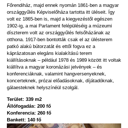
Főrendiház, majd ennek nyomán 1861-ben a magyar
országgyűlés Képviselőháza tartotta itt üléseit. Így
volt ez 1865-ben is, majd a kiegyezéstől egészen
1902-ig, a mai Parlament felépüléséig a múzeumi
díszterem volt az országgyűlés felsőházának az
otthona. 1917-ben bontották csak el az ülésterem
patkó alakú bútorzatát és ettől fogva ez a
káprázatosan elegáns kialakítású terem
kiállításoknak – például 1978 és 1989 között itt voltak
kiállítva a magyar koronázási jelvények – és
konferenciáknak, valamint hangversenyeknek,
koncerteknek, prózai előadásoknak, díjátadóknak,
gálaesteknek helyszínéül szolgál.
Terület: 339 m2
Állófogadás: 200 fő
Konferencia: 260 fő
Bankett: 140 fő
Kép