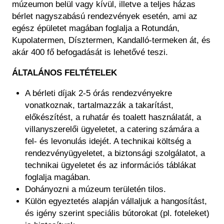
múzeumon belül vagy kívül, illetve a teljes házas
bérlet nagyszabású rendezvények esetén, ami az
egész épületet magában foglalja a Rotundán,
Kupolatermen, Dísztermen, Kandalló-termeken át, és
akár 400 fő befogadását is lehetővé teszi.
ÁLTALÁNOS FELTÉTELEK
A bérleti díjak 2-5 órás rendezvényekre
vonatkoznak, tartalmazzák a takarítást,
előkészítést, a ruhatár és toalett használatát, a
villanyszerelői ügyeletet, a catering számára a
fel- és levonulás idejét. A technikai költség a
rendezvényügyeletet, a biztonsági szolgálatot, a
technikai ügyeletet és az információs táblákat
foglalja magában.
Dohányozni a múzeum területén tilos.
Külön egyeztetés alapján vállaljuk a hangosítást,
és igény szerint speciális bútorokat (pl. foteleket)