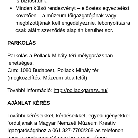
is biztosítunk.
Minden külső rendezvényt – előzetes egyeztetést
követően – a múzeum főigazgatójának vagy
megbízottjának kell engedélyeznie, lebonyolításra
csak aláírt szerződés alapján kerülhet sor.
PARKOLÁS
Parkolás a Pollack Mihály téri mélygarázsban
lehetséges.
Cím: 1080 Budapest, Pollack Mihály tér
(megközelítés: Múzeum utca felől)
További információ:
http://pollackgarazs.hu/
AJÁNLAT KÉRÉS
További kéréseikkel, kérdéseikkel, egyedi igényekkel
forduljanak a Magyar Nemzeti Múzeum Kreatív
Igazgatóságához a 061 327-7700/268-as telefonon
vagy a
rendezveny@mnm.hu
e-mail-címen.