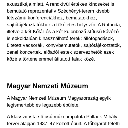
akusztikája miatt. A rendkívül értékes kincseket is
bemutató reprezentatív Széchényi-terem kisebb
létszámú konferenciákhoz, bemutatókhoz,
sajtótájékoztatókhoz a tökéletes helyszín. A Rotunda,
illetve a két Kőtár és a két különböző stílusú kávézó
is sokoldalúan kihasználható terek: állófogadások,
ültetett vacsorák, könyvbemutatók, sajtótájékoztatók,
zenei koncertek, előadói estek szervezhetők ezek
közé a történelemmel átitatott falak közé.
Magyar Nemzeti Múzeum
A Magyar Nemzeti Múzeum Magyarország egyik
legismertebb és legszebb épülete.
A klasszicista stílusú múzeumpalota Pollack Mihály
tervei alapján 1837–47 között épült. A főbejárat feletti