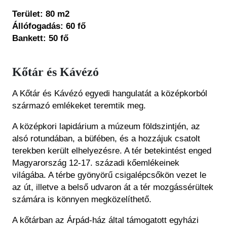
Terület: 80 m2
Állófogadás: 60 fő
Bankett: 50 fő
Kőtár és Kávézó
A Kőtár és Kávézó egyedi hangulatát a középkorból
származó emlékeket teremtik meg.
A középkori lapidárium a múzeum földszintjén, az
alsó rotundában, a büfében, és a hozzájuk csatolt
terekben került elhelyezésre. A tér betekintést enged
Magyarország 12-17. századi kőemlékeinek
világába. A térbe gyönyörű csigalépcsőkön vezet le
az út, illetve a belső udvaron át
a tér mozgássérültek
számára is könnyen megközelíthető.
A kőtárban az Árpád-ház által támogatott egyházi