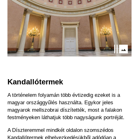
Kandallótermek
A történelem folyamán több évtizedig ezeket is a
magyar országgyűlés használta. Egykor jeles
magyarok mellszobrai díszítették, most a falakon
festményeken láthatjuk több nagyságunk portréját.
A Díszteremmel mindkét oldalon szomszédos
Kandallótermek elhelyezkedésükből adódóan a