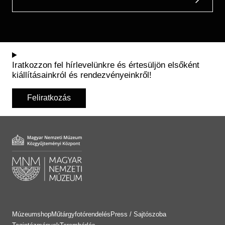
Iratkozzon fel hírlevelünkre és értesüljön elsőként
kiállításainkról és rendezvényeinkről!
Feliratkozás
Múzeumshop
Műtárgyfotórendelés
Press / Sajtószoba