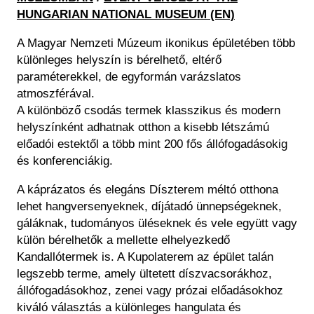
Régészet
HUNGARIAN NATIONAL MUSEUM (EN)
Képcsarnok
Tagintézmények
Történeti Fényképtár
A Magyar Nemzeti Múzeum ikonikus épületében több
Felnőttképzés
Éremtár
különleges helyszín is bérelhető, eltérő
Közérdekű adatok
Adattár
paraméterekkel, de egyformán varázslatos
atmoszférával.
Központi Könyvtár
A különböző csodás termek klasszikus és modern
helyszínként adhatnak otthon a kisebb létszámú
előadói estektől a több mint 200 fős állófogadásokig
és konferenciákig.
A káprázatos és elegáns Díszterem méltó otthona
lehet hangversenyeknek, díjátadó ünnepségeknek,
gáláknak, tudományos üléseknek és vele együtt vagy
külön bérelhetők a mellette elhelyezkedő
Kandallótermek is. A Kupolaterem az épület talán
legszebb terme, amely ültetett díszvacsorákhoz,
állófogadásokhoz, zenei vagy prózai előadásokhoz
kiváló választás a különleges hangulata és