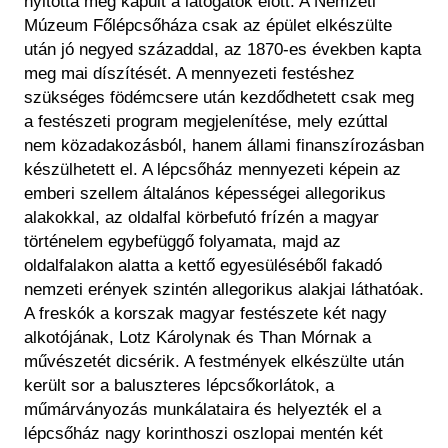
nyitotta meg kapuit a látogatók előtt. A Nemzeti
Múzeum Főlépcsőháza csak az épület elkészülte
után jó negyed századdal, az 1870-es években kapta
meg mai díszítését. A mennyezeti festéshez
szükséges födémcsere után kezdődhetett csak meg
a festészeti program megjelenítése, mely ezúttal
nem közadakozásból, hanem állami finanszírozásban
készülhetett el. A lépcsőház mennyezeti képein az
emberi szellem általános képességei allegorikus
alakokkal, az oldalfal körbefutó frízén a magyar
történelem egybefüggő folyamata, majd az
oldalfalakon alatta a kettő egyesüléséből fakadó
nemzeti erények szintén allegorikus alakjai láthatóak.
A freskók a korszak magyar festészete két nagy
alkotójának, Lotz Károlynak és Than Mórnak a
művészetét dicsérik. A festmények elkészülte után
került sor a baluszteres lépcsőkorlátok, a
műmárványozás munkálataira és helyezték el a
lépcsőház nagy korinthoszi oszlopai mentén két