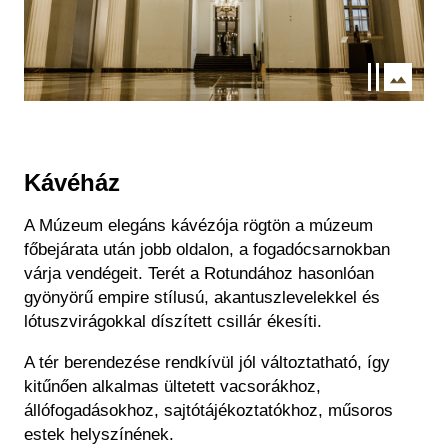
Kávéház
A Múzeum elegáns kávézója rögtön a múzeum
főbejárata után jobb oldalon, a fogadócsarnokban
várja vendégeit.
Terét a Rotundához hasonlóan
gyönyörű empire stílusú, akantuszlevelekkel és
lótuszvirágokkal díszített csillár ékesíti.
A tér berendezése rendkívül jól változtatható, így
kitűnően alkalmas ültetett vacsorákhoz,
állófogadásokhoz, sajtótájékoztatókhoz, műsoros
estek helyszínének.