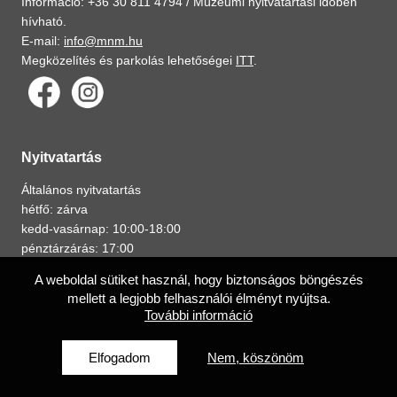
Információ: +36 30 811 4794 /
Múzeumi nyitvatartási időben
hívható.
E-mail:
info@mnm.hu
Megközelítés és parkolás lehetőségei
ITT
.
Nyitvatartás
Általános nyitvatartás
hétfő: zárva
kedd-vasárnap: 10:00-18:00
pénztárzárás: 17:00
a kiállítások zárása: 17:30-tól
A weboldal sütiket használ, hogy biztonságos böngészés
az épület zárása: 18:00
mellett a legjobb felhasználói élményt nyújtsa.
Az ÜNNEPI NYITVATARTÁS elérhető
ITT
.
További információ
Elfogadom
Nem, köszönöm
A múzeumról
Adatvédelmi tájékoztató
Iskolai közösségi szolgálat
Álláspályázat