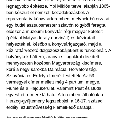
legnagyobb építésze, Ybl Miklós tervei alapján 1865-
ben készült el nemzeti közadakozásból.
A
reprezentatív könyvtárteremben, melynek bútorzatát
egy budai asztalosmester szlavón tölgyből faragta,
először a múzeumi könyvtár régi magyar köteteit
(például Mátyás király corvináit) és kéziratait
helyezték el, később a könyvtárigazgató, majd a
kézirattárvezető dolgozószobájaként is funkcionált. A
halványkék hátterű, arany csillagokkal díszített
mennyezeten középen Magyarország kiscímere,
köré a négy sarokba Dalmácia, Horvátország,
Szlavónia és Erdély címerét festették. Az 53
vármegyei címer mellett még 4 partiumi megye,
Fiume és a Hajdúkerület, valamint Pest és Buda
egyesített címere látható. A teremben láthatóak a
Herzog-gyűjtemény legszebbjei, a 16-17. századi
erdélyi ezüstművesség kiemelkedő darabjai.