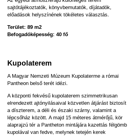
Az egyedi atmoszférájú különleges terem
sajtótájékoztatók, könyvbemutatók, díjátadók,
előadások helyszínének tökéletes választás.
Terület: 89 m2
Befogadóképesség: 40 fő
Kupolaterem
A Magyar Nemzeti Múzeum Kupolaterme a római
Pantheon belső terét idézi.
A központi fekvésű kupolaterem szimmetrikusan
elrendezett ajtónyilásaival közvetlen átjárást biztosít
a díszterem, a déli és északi szárny, valamint a
lépcsőház között. A majd 15 méteres átmérőjű, kör
alaprajzú tér a Pantheton mintájára kazettás félgömb
kupolával van fedve, melynek tetején kerek