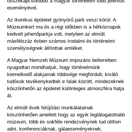
összekapcsolódott a magyar történelem több jelentős
eseményével.
Az ikonikus épületet gyönyörű park veszi körül. A
Múzeumkert ma és a régi időkben is a hétköznapok
kedvelt pihenőparkja volt, melyben az elmúlt
másfélszáz évben számos irodalmi és történelmi
személyiségnek állítottak emléket.
A Magyar Nemzeti Múzeum impozáns beltereiben
nyugodtan mondhatjuk, hogy történelmünk
kiemelkedő alakjainak többsége megfordult, kiváló
tudósok tevékenykedtek e falak között, mindezeknek
köszönhetőn az épületet különleges atmoszféra hatja
át.
Az elmúlt évek felújítási munkálatainak
köszönhetően amellett hogy az egyik leglátogatottabb
múzeum, több és sokféle rendezvénynek tud otthon
adni, konferenciáknak, gálaeseményeknek,