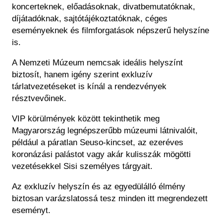
koncerteknek, előadásoknak, divatbemutatóknak,
díjátadóknak, sajtótájékoztatóknak, céges
eseményeknek és filmforgatások népszerű helyszíne
is.
A Nemzeti Múzeum nemcsak ideális helyszínt
biztosít, hanem igény szerint exkluzív
tárlatvezetéseket is kínál a rendezvények
résztvevőinek.
VIP körülmények között tekinthetik meg
Magyarország legnépszerűbb múzeumi látnivalóit,
például a páratlan Seuso-kincset, az ezeréves
koronázási palástot vagy akár kulisszák mögötti
vezetésekkel Sisi személyes tárgyait.
Az exkluzív helyszín és az egyedülálló élmény
biztosan varázslatossá tesz minden itt megrendezett
eseményt.