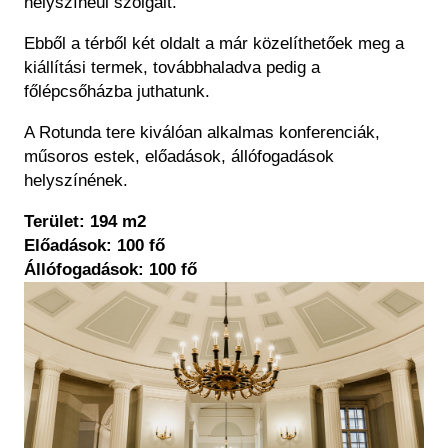
helyszínéül szolgált.
Ebből a térből két oldalt a már közelíthetőek meg a
kiállítási termek, továbbhaladva pedig a
főlépcsőházba juthatunk.
A Rotunda tere kiválóan alkalmas konferenciák,
műsoros estek, előadások, állófogadások
helyszínének.
Terület: 194 m2
Előadások: 100 fő
Állófogadások: 100 fő
Kép