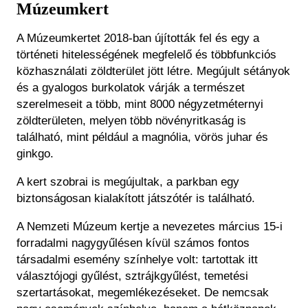
Múzeumkert
A Múzeumkertet 2018-ban újították fel és egy a
történeti hitelességének megfelelő és többfunkciós
közhasználati zöldterület jött létre. Megújult sétányok
és a gyalogos burkolatok várják a természet
szerelmeseit a több, mint 8000 négyzetméternyi
zöldterületen, melyen több növényritkaság is
található, mint például a magnólia, vörös juhar és
ginkgo.
A kert szobrai is megújultak, a parkban egy
biztonságosan kialakított játszótér is található.
A Nemzeti Múzeum kertje a nevezetes március 15-i
forradalmi nagygyűlésen kívül számos fontos
társadalmi esemény színhelye volt: tartottak itt
választójogi gyűlést, sztrájkgyűlést, temetési
szertartásokat, megemlékezéseket. De nemcsak