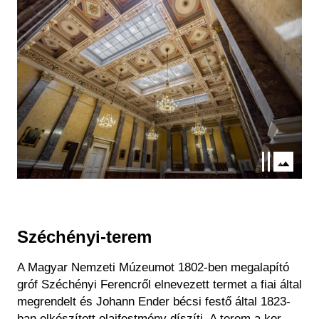
Széchényi-terem
A Magyar Nemzeti Múzeumot 1802-ben megalapító
gróf Széchényi Ferencről
elnevezett termet a fiai által
megrendelt és Johann Ender bécsi festő által 1823-
ban elkészített olajfestmény díszíti.
A terem a kor