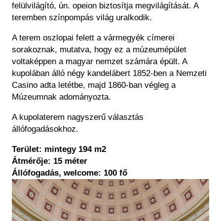
felülvilágító, ún. opeion biztosítja megvilágítását. A
teremben
színpompás világ uralkodik.
A terem oszlopai felett a vármegyék címerei
sorakoznak, mutatva, hogy ez a múzeumépület
voltaképpen a magyar nemzet számára épült. A
kupolában álló négy kandelábert 1852-ben a Nemzeti
Casino adta letétbe, majd 1860-ban végleg a
Múzeumnak adományozta.
A kupolaterem nagyszerű választás
állófogadásokhoz.
Terület: mintegy 194 m2
Átmérője: 15 méter
Állófogadás, welcome: 100 fő
Kép