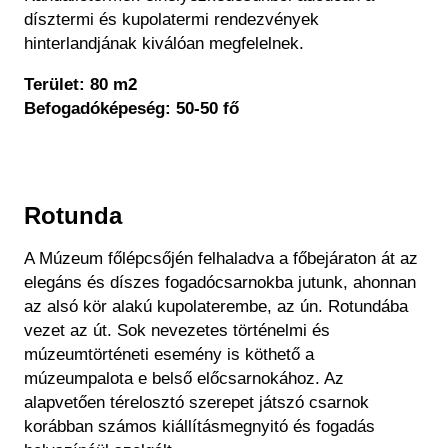
dísztermi és kupolatermi rendezvények
hinterlandjának kiválóan megfelelnek.
Terület: 80 m2
Befogadóképeség: 50-50 fő
Rotunda
A Múzeum főlépcsőjén felhaladva a főbejáraton át az
elegáns és díszes fogadócsarnokba jutunk, ahonnan
az alsó kör alakú kupolaterembe, az ún. Rotundába
vezet az út. Sok nevezetes történelmi és
múzeumtörténeti esemény is köthető a
múzeumpalota e belső előcsarnokához. Az
alapvetően térelosztó szerepet játszó csarnok
korábban számos kiállításmegnyitó és fogadás