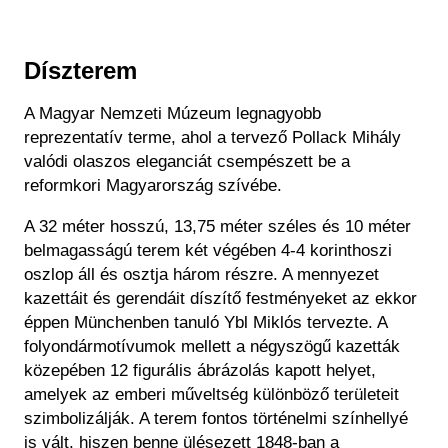
Díszterem
A Magyar Nemzeti Múzeum legnagyobb
reprezentatív terme, ahol a tervező Pollack Mihály
valódi olaszos eleganciát csempészett be a
reformkori Magyarország szívébe.
A 32 méter hosszú, 13,75 méter széles és 10 méter
belmagasságú terem két végében 4-4 korinthoszi
oszlop áll és osztja három részre. A mennyezet
kazettáit és gerendáit díszítő festményeket az ekkor
éppen Münchenben tanuló Ybl Miklós tervezte. A
folyondármotívumok mellett a négyszögű kazetták
közepében 12 figurális ábrázolás kapott helyet,
amelyek az emberi műveltség különböző területeit
szimbolizálják. A terem fontos történelmi színhellyé
is vált, hiszen benne ülésezett 1848-ban a