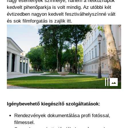
nagy események színhelye, hanem a hétköznapok
kedvelt pihenőparkja is volt mindig. Az utóbbi két
évtizedben nagyon kedvelt fesztiválhelyszínné vált
és sok filmforgatás is zajlik itt.
Kép
Igénybevehető kiegészítő szolgáltatások:
Rendezvények dokumentálása profi fotóssal,
filmessel.