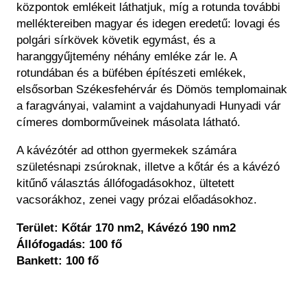
központok emlékeit láthatjuk, míg a rotunda további
melléktereiben magyar és idegen eredetű: lovagi és
polgári sírkövek követik egymást, és a
haranggyűjtemény néhány emléke zár le. A
rotundában és a büfében építészeti emlékek,
elsősorban Székesfehérvár és Dömös templomainak
a faragványai, valamint a vajdahunyadi Hunyadi vár
címeres domborműveinek másolata látható.
A kávézótér ad otthon gyermekek számára
születésnapi zsúroknak, illetve a kőtár és a kávézó
kitűnő választás állófogadásokhoz, ültetett
vacsorákhoz, zenei vagy prózai előadásokhoz.
Terület: Kőtár 170 nm2, Kávézó 190 nm2
Állófogadás: 100 fő
Bankett: 100 fő