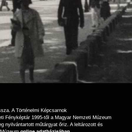
ssza. A Történelmi Képcsarnok
neti Fényképtár 1995-től a Magyar Nemzeti Múzeum
nyilvántartott műtárgyat őriz. A leltározott és
ti Múzeum
online adatbázisában
.