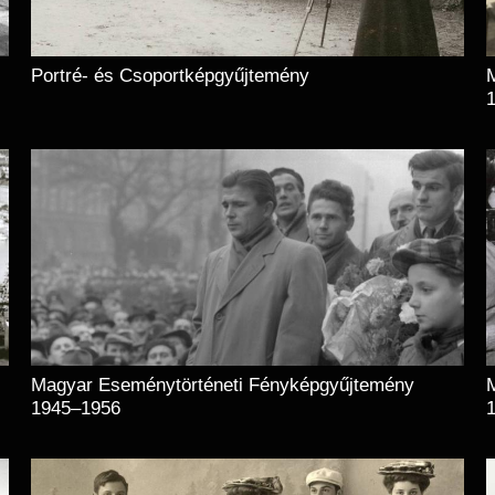
Portré- és Csoportképgyűjtemény
1
Magyar Eseménytörténeti Fényképgyűjtemény
1945–1956