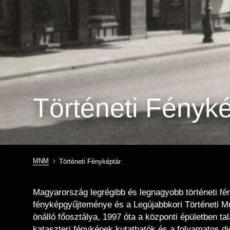
Történeti Fényké
MNM
Történeti Fényképtár
Morzsa
Magyarország legrégibb és legnagyobb történeti f
fényképgyűjteménye és a Legújabbkori Történeti M
önálló főosztálya, 1997 óta a központi épületben ta
kataszteri fényképek kutathatók és a folyamatos d