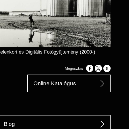
elenkori és Digitális Fotógyűjtemény (2000-)
Opens in a new window
Opens in a new w
Opens in a n
Online Katalógus
Blog