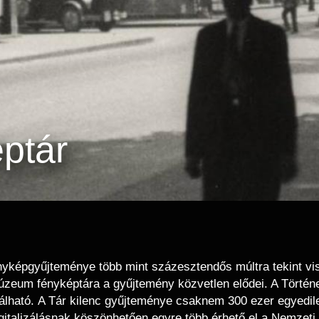
ptár
ényképgyűjteménye több mint százesztendős múltra tekint vi
úzeum fényképtára a gyűjtemény közvetlen elődei. A Törté
lálható. A Tár kilenc gyűjteménye csaknem 300 ezer egyedileg 
igitalizálásnak köszönhetően egyre több érhető el a Nemze