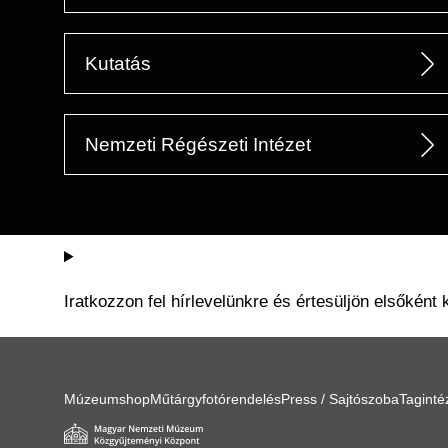
Kutatás
Nemzeti Régészeti Intézet
Iratkozzon fel hírlevelünkre és értesüljön elsőként 
Múzeumshop
Műtárgyfotórendelés
Press / Sajtószoba
Tagint