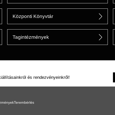
Központi Könyvtár
Tagintézmények
kiállításainkról és rendezvényeinkről!
ézmények
Terembérlés