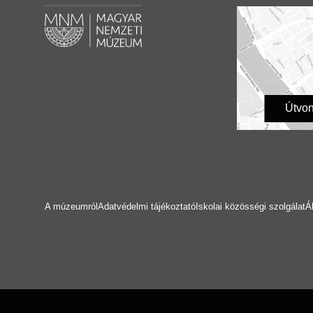
Útvon
A múzeumról
Adatvédelmi tájékoztató
Iskolai közösségi szolgálat
Á