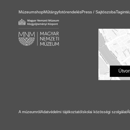
Múzeumshop
Műtárgyfotórendelés
Press / Sajtószoba
Tagint
Útvon
A múzeumról
Adatvédelmi tájékoztató
Iskolai közösségi szolgálat
Á