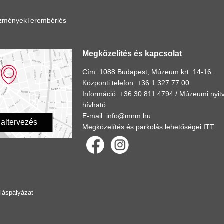
ézmények
Terembérlés
Megközelítés és kapcsolat
Cím: 1088 Budapest, Múzeum krt. 14-16.
Központi telefon: +36 1 327 77 00
Információ: +36 30 811 4794 /
Múzeumi nyitv
hívható.
E-mail:
info@mnm.hu
altervezés
Megközelítés és parkolás lehetőségei
ITT
.
lláspályázat