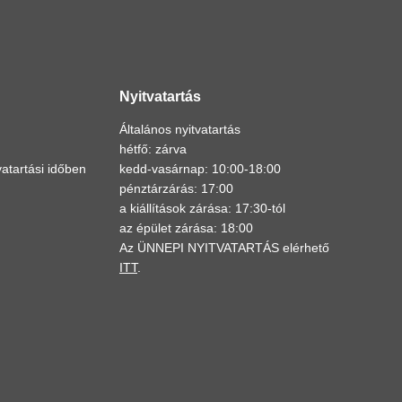
Nyitvatartás
Általános nyitvatartás
hétfő: zárva
atartási időben
kedd-vasárnap: 10:00-18:00
pénztárzárás: 17:00
a kiállítások zárása: 17:30-tól
az épület zárása: 18:00
Az ÜNNEPI NYITVATARTÁS elérhető
ITT
.