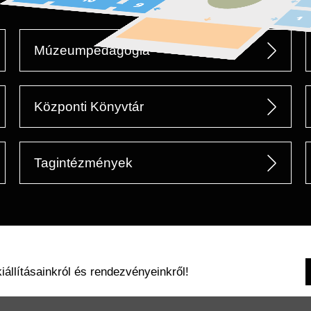
Múzeumpedagógia
Központi Könyvtár
Tagintézmények
kiállításainkról és rendezvényeinkről!