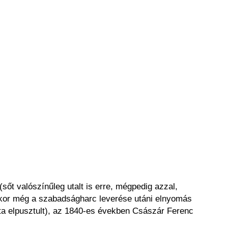
őt valószínűleg utalt is erre, mégpedig azzal,
ikor még a szabadságharc leverése utáni elnyomás
zóta elpusztult), az 1840-es években Császár Ferenc