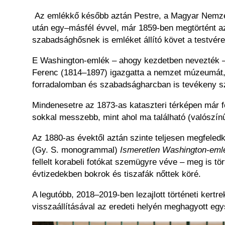
Az emlékkő később aztán Pestre, a Magyar Nemzeti 
után egy–másfél évvel, már 1859-ben megtörtént az 
szabadsághősnek is emléket állító követ a testvére
E Washington-emlék – ahogy kezdetben nevezték – m
Ferenc (1814–1897) igazgatta a nemzet múzeumát, 
forradalomban és szabadságharcban is tevékeny sz
Mindenesetre az 1873-as kataszteri térképen már fe
sokkal messzebb, mint ahol ma található (valószínű
Az 1880-as évektől aztán szinte teljesen megfele
(Gy. S. monogrammal)
Ismeretlen Washington-eml
fellelt korabeli fotókat szemügyre véve – meg is tö
évtizedekben bokrok és tiszafák nőttek köré.
A legutóbb, 2018–2019-ben lezajlott történeti kert
visszaállításával az eredeti helyén meghagyott egy