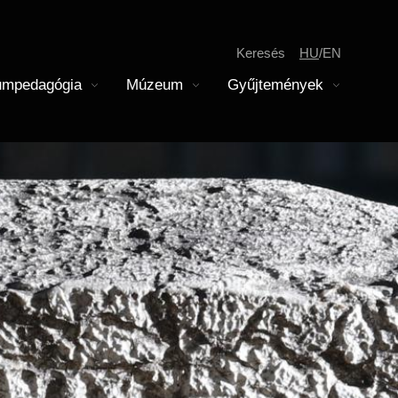
Keresés
HU
EN
mpedagógia
Múzeum
Gyűjtemények
megnyitása
Almenü megnyitása
Almenü megnyitása
Jegyárak
Gyerekek
skolai közösségi szolgálat
odernkori Főosztály
soportos látogatás
Pedagógusok
Tagintézmények
remtár