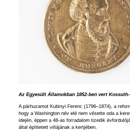
Az Egyesült Államokban 1852-ben vert Kossut
A párhuzamot Kubinyi Ferenc (1796–1874), a reformk
hogy a Washington név elé nem vésette oda a kere
idején, éppen a 48-as forradalom tizedik évforduló
által építtetett villájának a kertjében.