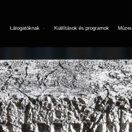
Látogatóknak
Kiállítások és programok
Múzeu
menü megnyitása
Almenü 
Menü
(HU)
Térkép
Iskolások
Önkéntesség
Újkori Főosztály
I
M
Önálló felfedezés
Felnőttek
Régészet
Történeti Fényképtár
C
É
Vasúti kedvezmény
Közérdekű adatok
Központi Könyvtár