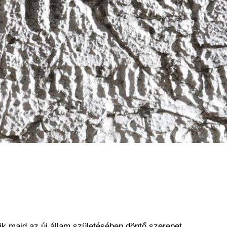
ik majd az új állam születésében döntő szerepet