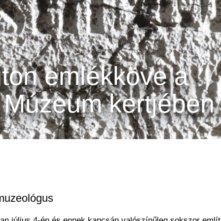
ton emlékköve a
 Múzeum kertjében
őmuzeológus
an július 4-én és ennek kapcsán valószínűleg sokszor említ