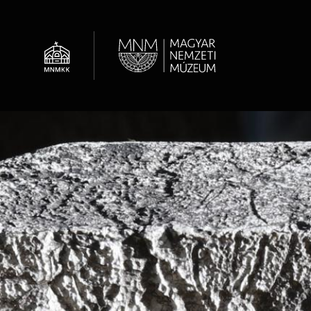
Ugrás
a
tartalomra
Al
Hírek
Óvodások
Múzeumi élet / Rólunk
Régészeti Tár
Látogatói információk
Családok
OMMIK
Képcsarnok
Családoknak
Felnőttképzés
Adattár