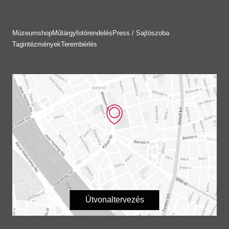
Múzeumshop
Műtárgyfotórendelés
Press / Sajtószoba
Tagintézmények
Terembérlés
Útvonaltervezés