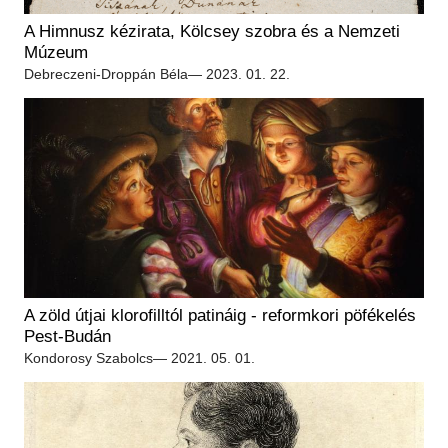
Régészet
Képcsarnok
A Himnusz kézirata, Kölcsey szobra és a Nemzeti
Tagintézmények
Történeti Fényképtár
Múzeum
Felnőttképzés
Debreczeni-Droppán Béla
— 2023. 01. 22.
Éremtár
Közérdekű adatok
Adattár
Központi Könyvtár
A zöld útjai klorofilltól patináig - reformkori pöfékelés
Pest-Budán
Kondorosy Szabolcs
— 2021. 05. 01.