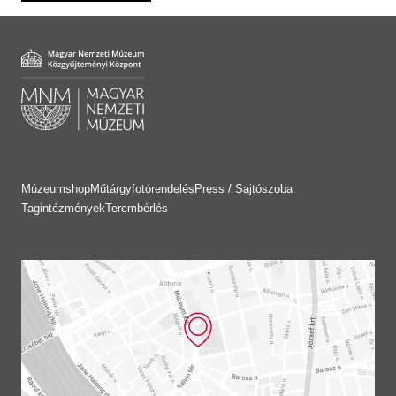
Múzeumshop
Műtárgyfotórendelés
Press / Sajtószoba
Tagintézmények
Terembérlés