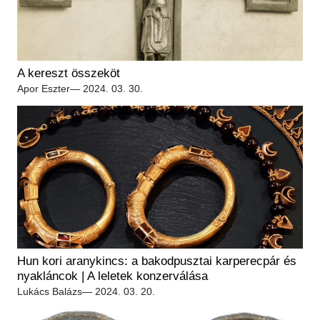
Régészet
Képcsarnok
Tagintézmények
Történeti Fényképtár
Felnőttképzés
Éremtár
Közérdekű adatok
A kereszt összeköt
Adattár
Apor Eszter
— 2024. 03. 30.
Központi Könyvtár
Hun kori aranykincs: a bakodpusztai karperecpár és
nyakláncok | A leletek konzerválása
Lukács Balázs
— 2024. 03. 20.