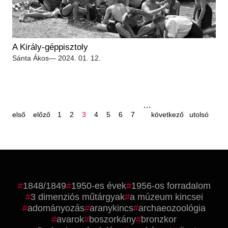
A Király-géppisztoly
Sánta Ákos
— 2024. 01. 12.
első
előző
oldal
oldal
oldal
oldal
oldal
oldal
oldal
…
következő
utolsó
oldal
oldal
oldal
oldal
első
előző
1
2
3
4
5
6
7
következő
utolsó
oldalszámozás
1848/1849
1950-es évek
1956-os forradalom
3 dimenziós műtárgyak
a múzeum kincsei
adományozás
aranykincs
archaeozoológia
avarok
boszorkány
bronzkor