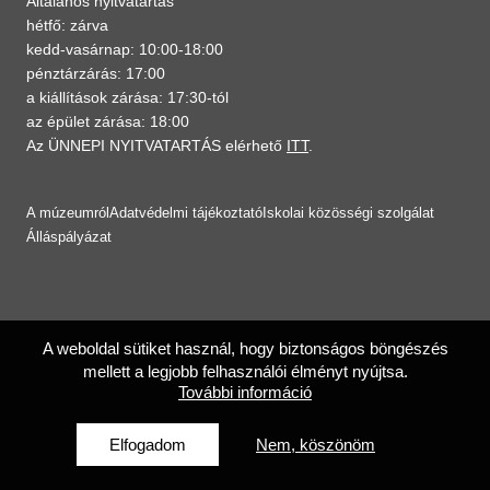
Általános nyitvatartás
hétfő: zárva
kedd-vasárnap: 10:00-18:00
pénztárzárás: 17:00
a kiállítások zárása: 17:30-tól
az épület zárása: 18:00
Az ÜNNEPI NYITVATARTÁS elérhető
ITT
.
A múzeumról
Adatvédelmi tájékoztató
Iskolai közösségi szolgálat
Álláspályázat
A weboldal sütiket használ, hogy biztonságos böngészés
mellett a legjobb felhasználói élményt nyújtsa.
További információ
Elfogadom
Nem, köszönöm