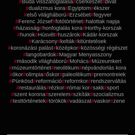
Buda visszafoglalása
cserkészet
divat
dualizmus kora
Egyiptom
ékszer
első világháború
Erzsébet
fegyver
Ferenc József
fotótörténet
halottak napja
házasság
honfoglalás kora
Horthy-korszak
hunok
Húsvét
huszárok
Kádár-korszak
Karácsony
kelták
kitüntetések
koronázási palást
középkor
közösségi régészet
langobardok
Magyar Menyasszony
második világháború
Mohács
Múzeumkert
múzeumtörténet
neolitikum
népvándorlás kora
ókor
olimpia
őskor
paleolitikum
premontreiek
Pünkösd
reformáció
reformkor
rendszerváltás
restaurálás
rézkor
római kor
sakk
sport
szent korona
szerelem
szkíták
szocializmus
testtörténetek
törökök
vadászat
vaskor
zene