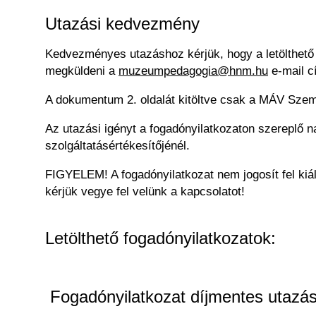
Utazási kedvezmény
Kedvezményes utazáshoz kérjük, hogy a letölthető 
megküldeni a
muzeumpedagogia@hnm.hu
e-mail c
A dokumentum 2. oldalát kitöltve csak a MÁV Személ
Az utazási igényt a fogadónyilatkozaton szereplő n
szolgáltatásértékesítőjénél.
FIGYELEM! A fogadónyilatkozat nem jogosít fel kiá
kérjük vegye fel velünk a kapcsolatot!
Letölthető fogadónyilatkozatok:
Fogadónyilatkozat díjmentes utaz