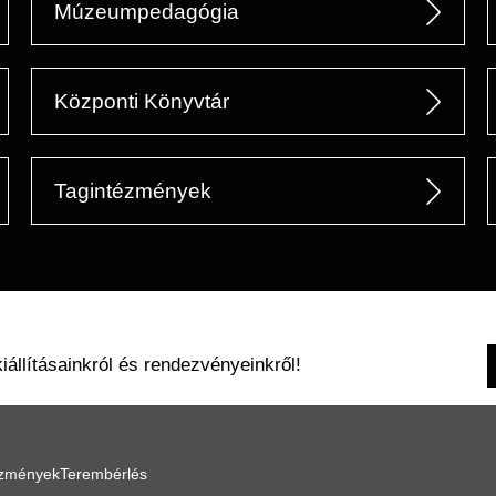
Múzeumpedagógia
Központi Könyvtár
Tagintézmények
kiállításainkról és rendezvényeinkről!
ézmények
Terembérlés