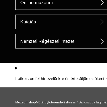
Online múzeum
Kutatás
Nemzeti Régészeti Intézet
Iratkozzon fel hírlevelünkre és értesüljön elsőként 
Múzeumshop
Műtárgyfotórendelés
Press / Sajtószoba
Tagint