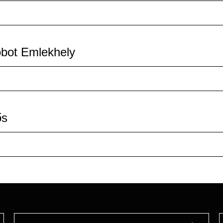
bot Emlekhely
ős