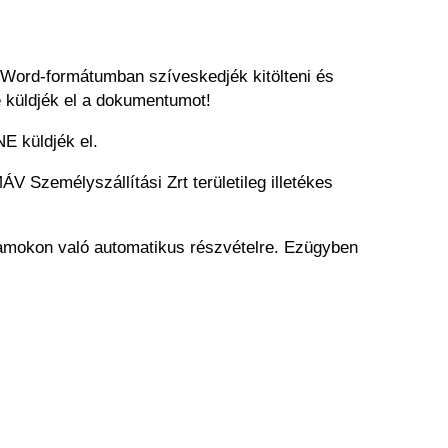
 Word-formátumban szíveskedjék kitölteni és
e küldjék el a dokumentumot!
E küldjék el.
V Személyszállítási Zrt területileg illetékes
ramokon való automatikus részvételre. Ezügyben