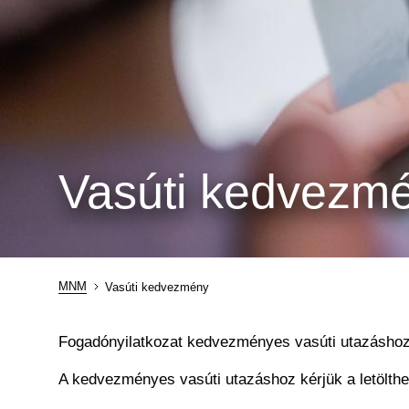
Vasúti kedvezm
MNM
Vasúti kedvezmény
Morzsa
Fogadónyilatkozat kedvezményes vasúti utazáshoz
A kedvezményes vasúti utazáshoz kérjük a letölthet