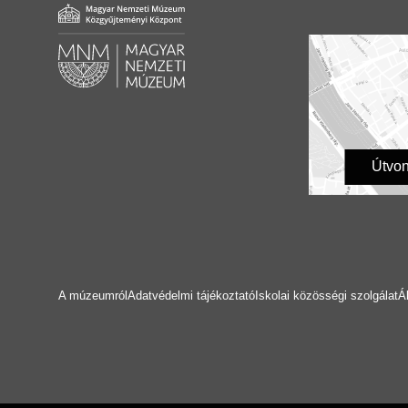
Útvon
A múzeumról
Adatvédelmi tájékoztató
Iskolai közösségi szolgálat
Á