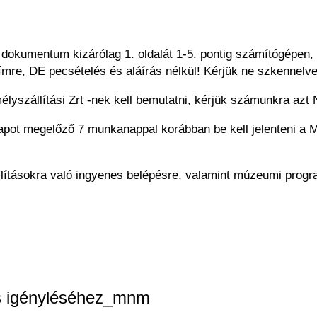
dokumentum kizárólag 1. oldalát 1-5. pontig számítógépen,
ímre, DE pecsételés és aláírás nélkül! Kérjük ne szkennelv
yszállítási Zrt -nek kell bemutatni, kérjük számunkra azt N
apot megelőző 7 munkanappal korábban be kell jelenteni a MÁ
llításokra való ingyenes belépésre, valamint múzeumi prog
ás igényléséhez_mnm