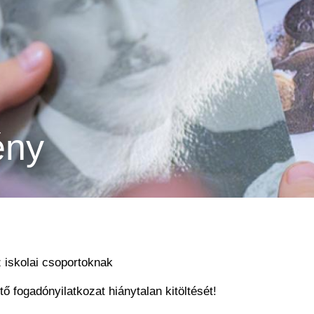
ény
 iskolai csoportoknak
ő fogadónyilatkozat hiánytalan kitöltését!