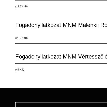
Fájl
(19.63 KB)
Fogadonyilatkozat MNM Malenkij Ro
Fájl
(23.27 KB)
Fogadonyilatkozat MNM Vértesszől
Fájl
(45 KB)