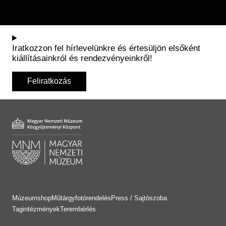
Iratkozzon fel hírlevelünkre és értesüljön elsőként
kiállításainkról és rendezvényeinkről!
Feliratkozás
Múzeumshop
Műtárgyfotórendelés
Press / Sajtószoba
Tagintézmények
Terembérlés