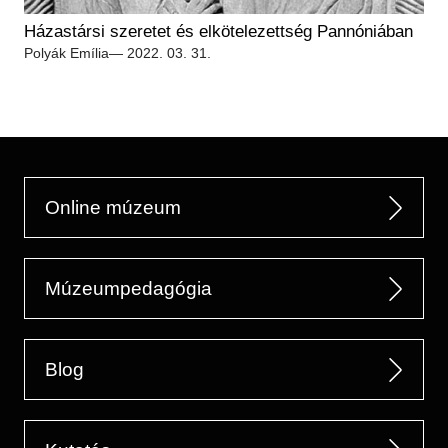
Régészet
Képcsarnok
Házastársi szeretet és elkötelezettség Pannóniában
Tagintézmények
Történeti Fényképtár
Polyák Emília
— 2022. 03. 31.
Felnőttképzés
Éremtár
Közérdekű adatok
Adattár
Központi Könyvtár
Online múzeum
Múzeumpedagógia
Blog