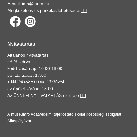
E-mail:
info@mnm.hu
Megközelítés és parkolás lehetőségei
ITT
.
Nyitvatartás
Általános nyitvatartás
hétfő: zárva
kedd-vasárnap: 10:00-18:00
pénztárzárás: 17:00
a kiállítások zárása: 17:30-tól
az épület zárása: 18:00
Az ÜNNEPI NYITVATARTÁS elérhető
ITT
.
A múzeumról
Adatvédelmi tájékoztató
Iskolai közösségi szolgálat
Álláspályázat