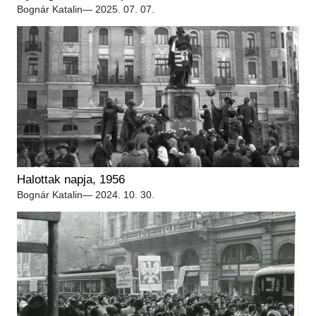
Régészet
Bognár Katalin
— 2025. 07. 07.
Képcsarnok
Tagintézmények
Történeti Fényképtár
Felnőttképzés
Éremtár
Közérdekű adatok
Adattár
Központi Könyvtár
Halottak napja, 1956
Bognár Katalin
— 2024. 10. 30.