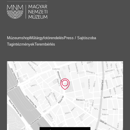
Múzeumshop
Műtárgyfotórendelés
Press / Sajtószoba
Tagintézmények
Terembérlés