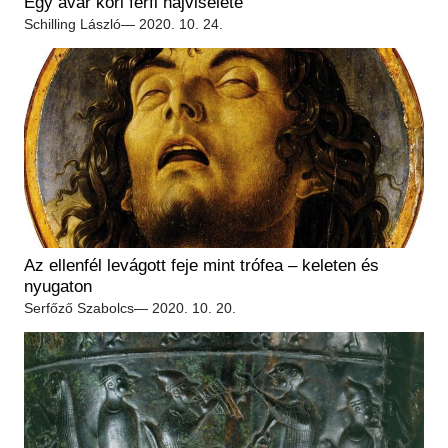
Egy avar kori férfi hajviselete
Schilling László
— 2020. 10. 24.
Az ellenfél levágott feje mint trófea – keleten és
nyugaton
Serfőző Szabolcs
— 2020. 10. 20.