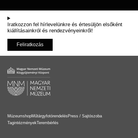
Iratkozzon fel hírlevelünkre és értesüljön elsőként
kiállításainkról és rendezvényeinkről!
Feliratkozás
Múzeumshop
Műtárgyfotórendelés
Press / Sajtószoba
Tagintézmények
Terembérlés