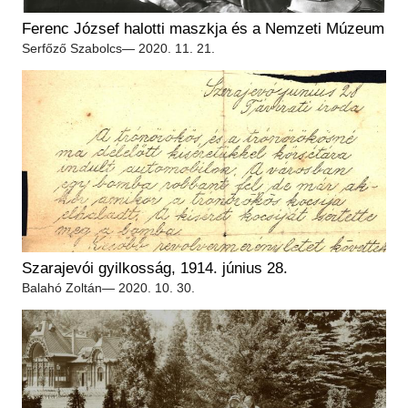
Régészet
Képcsarnok
Ferenc József halotti maszkja és a Nemzeti Múzeum
Tagintézmények
Történeti Fényképtár
Serfőző Szabolcs
— 2020. 11. 21.
Felnőttképzés
Éremtár
Közérdekű adatok
Adattár
Központi Könyvtár
Szarajevói gyilkosság, 1914. június 28.
Balahó Zoltán
— 2020. 10. 30.