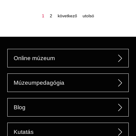
oldal
oldal
következő
utolsó
1
2
következő
utolsó
oldal
oldal
oldalszámozás
Online múzeum
Múzeumpedagógia
Blog
Kutatás