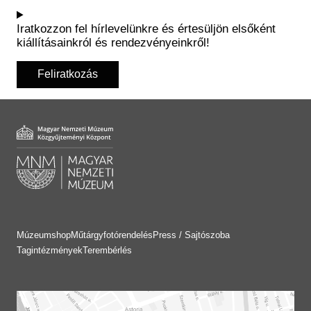
Iratkozzon fel hírlevelünkre és értesüljön elsőként
kiállításainkról és rendezvényeinkről!
Feliratkozás
Múzeumshop
Műtárgyfotórendelés
Press / Sajtószoba
Tagintézmények
Terembérlés