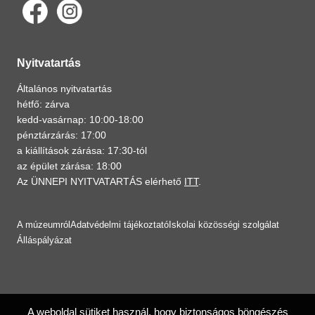
Nyitvatartás
Általános nyitvatartás
hétfő: zárva
kedd-vasárnap: 10:00-18:00
pénztárzárás: 17:00
a kiállítások zárása: 17:30-tól
az épület zárása: 18:00
Az ÜNNEPI NYITVATARTÁS elérhető
ITT
.
A múzeumról
Adatvédelmi tájékoztató
Iskolai közösségi szolgálat
Álláspályázat
A weboldal sütiket használ, hogy biztonságos böngészés