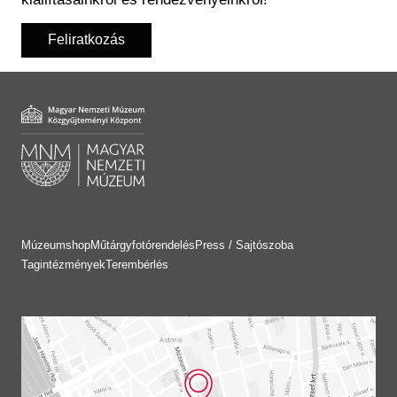
Feliratkozás
Múzeumshop
Műtárgyfotórendelés
Press / Sajtószoba
Tagintézmények
Terembérlés