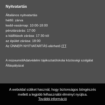
Nyitvatartás
Általános nyitvatartás
hétfő: zárva
kedd-vasárnap: 10:00-18:00
pénztárzárás: 17:00
a kiállítások zárása: 17:30-tól
az épület zárása: 18:00
Az ÜNNEPI NYITVATARTÁS elérhető
ITT
.
A múzeumról
Adatvédelmi tájékoztató
Iskolai közösségi szolgálat
Álláspályázat
A weboldal sütiket használ, hogy biztonságos böngészés
mellett a legjobb felhasználói élményt nyújtsa.
További információ