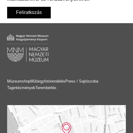
Feliratkozás
Múzeumshop
Műtárgyfotórendelés
Press / Sajtószoba
Tagintézmények
Terembérlés