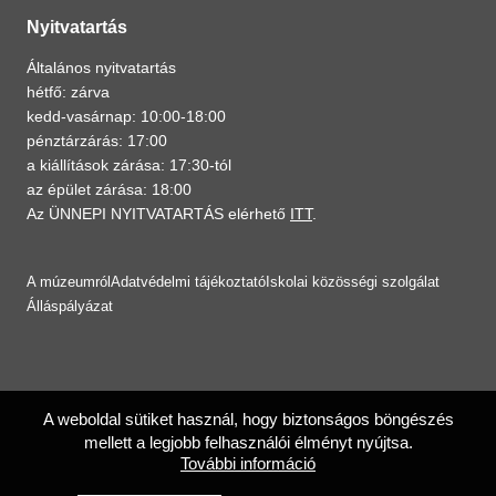
Nyitvatartás
Általános nyitvatartás
hétfő: zárva
kedd-vasárnap: 10:00-18:00
pénztárzárás: 17:00
a kiállítások zárása: 17:30-tól
az épület zárása: 18:00
Az ÜNNEPI NYITVATARTÁS elérhető
ITT
.
A múzeumról
Adatvédelmi tájékoztató
Iskolai közösségi szolgálat
Álláspályázat
A weboldal sütiket használ, hogy biztonságos böngészés
mellett a legjobb felhasználói élményt nyújtsa.
További információ