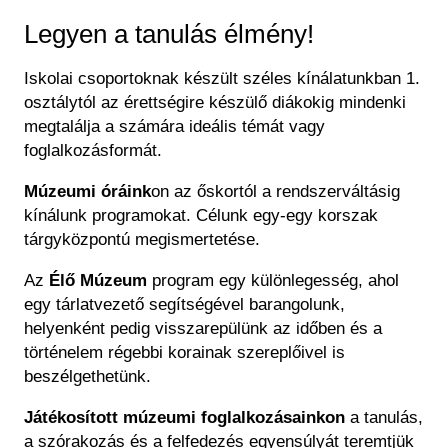
Régészet
Képcsarnok
Legyen a tanulás élmény!
Tagintézmények
Történeti Fényképtár
Felnőttképzés
Iskolai csoportoknak készült széles kínálatunkban 1.
Éremtár
Közérdekű adatok
osztálytól az érettségire készülő diákokig mindenki
Adattár
megtalálja a számára ideális témát vagy
Központi Könyvtár
foglalkozásformát.
Múzeumi óráink
on az őskortól a rendszerváltásig
kínálunk programokat. Célunk egy-egy korszak
tárgyközpontú megismertetése.
Az
Élő Múzeum
program egy különlegesség, ahol
egy tárlatvezető segítségével barangolunk,
helyenként pedig visszarepülünk az időben és a
történelem régebbi korainak szereplőivel is
beszélgethetünk.
Játékosított múzeumi foglalkozásainkon
a tanulás,
a szórakozás és a felfedezés egyensúlyát teremtjük