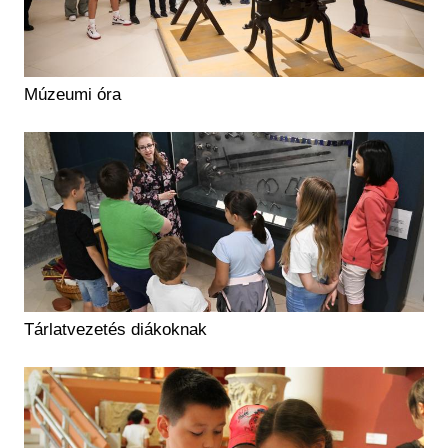
Múzeumi óra
Tárlatvezetés diákoknak