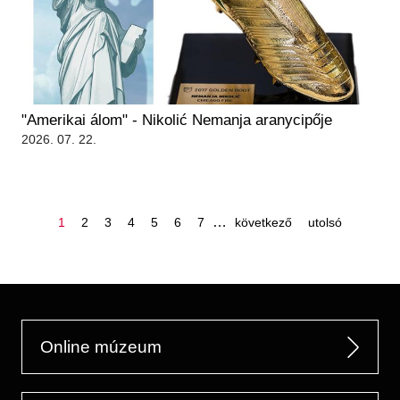
"Amerikai álom" - Nikolić Nemanja aranycipője
2026. 07. 22.
oldal
oldal
oldal
oldal
oldal
oldal
oldal
…
következő
utolsó
1
2
3
4
5
6
7
következő
utolsó
oldal
oldal
oldalszámozás
Online múzeum