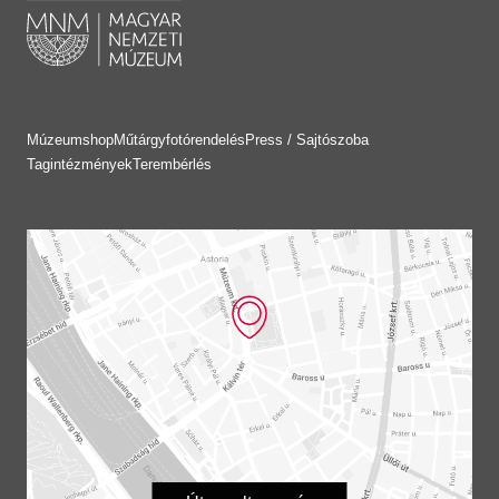
Múzeumshop
Műtárgyfotórendelés
Press / Sajtószoba
Tagintézmények
Terembérlés