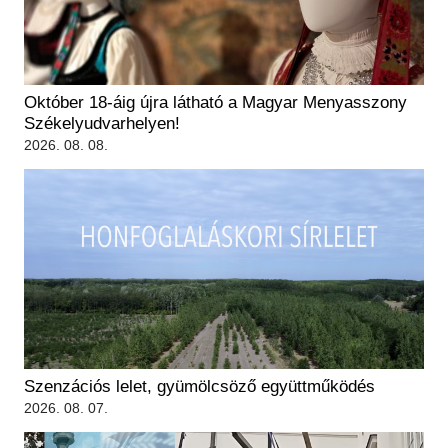
Régészet
Képcsarnok
Tagintézmények
Történeti Fényképtár
Felnőttképzés
Éremtár
Közérdekű adatok
Október 18-áig újra látható a Magyar Menyasszony
Adattár
Székelyudvarhelyen!
Központi Könyvtár
2026. 08. 08.
Szenzációs lelet, gyümölcsöző együttműködés
2026. 08. 07.