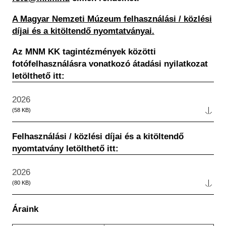
Régészet
Képcsarnok
Tagintézmények
A Magyar Nemzeti Múzeum felhasználási / közlési
Történeti Fényképtár
díjai és a kitöltendő nyomtatványai.
Felnőttképzés
Éremtár
Közérdekű adatok
Az MNM KK tagintézmények közötti
Adattár
fotófelhasználásra vonatkozó átadási nyilatkozat
Központi Könyvtár
letölthető itt:
Év
2026
Fájl
(58 KB)
Felhasználási / közlési díjai és a kitöltendő
nyomtatvány letölthető itt:
Év
2026
Fájl
(80 KB)
Áraink