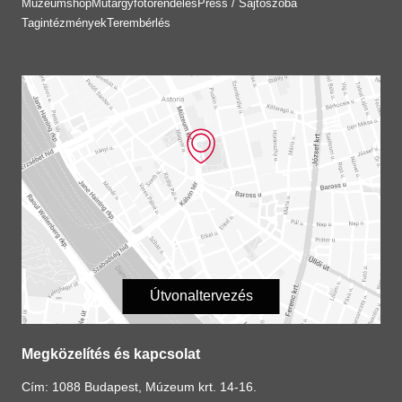
Múzeumshop
Műtárgyfotórendelés
Press / Sajtószoba
Tagintézmények
Terembérlés
Útvonaltervezés
Megközelítés és kapcsolat
Cím: 1088 Budapest, Múzeum krt. 14-16.