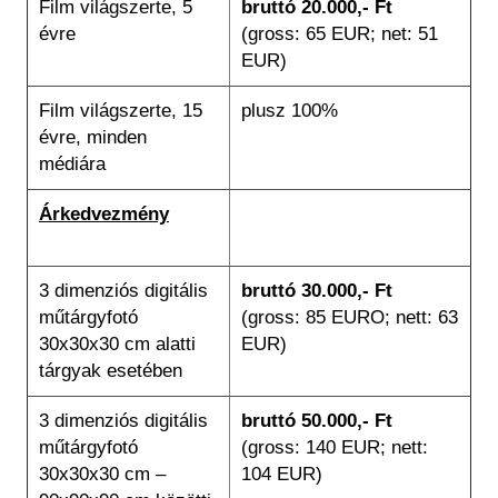
Film világszerte, 5
bruttó 20.000,- Ft
évre
(gross: 65 EUR; net: 51
EUR)
Film világszerte, 15
plusz 100%
évre, minden
médiára
Árkedvezmény
3 dimenziós digitális
bruttó 30.000,- Ft
műtárgyfotó
(gross: 85 EURO; nett: 63
30x30x30 cm alatti
EUR)
tárgyak esetében
3 dimenziós digitális
bruttó 50.000,- Ft
műtárgyfotó
(gross: 140 EUR; nett:
30x30x30 cm –
104 EUR)