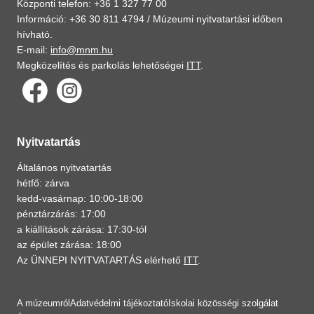
Központi telefon: +36 1 327 77 00
Információ: +36 30 811 4794 /
Múzeumi nyitvatartási időben
hívható.
E-mail:
info@mnm.hu
Megközelítés és parkolás lehetőségei
ITT
.
Nyitvatartás
Általános nyitvatartás
hétfő: zárva
kedd-vasárnap: 10:00-18:00
pénztárzárás: 17:00
a kiállítások zárása: 17:30-tól
az épület zárása: 18:00
Az ÜNNEPI NYITVATARTÁS elérhető
ITT
.
A múzeumról
Adatvédelmi tájékoztató
Iskolai közösségi szolgálat