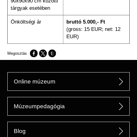
90x90x90 cm közötti
tárgyak esetében
Önköltségi ár
bruttó 5.000,- Ft
(gross: 15 EUR; net: 12
EUR)
Opens in a new window
Opens in a new window
Opens in a new window
Online múzeum
Múzeumpedagógia
Blog