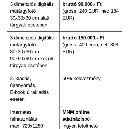
3 dimenziós digitális
bruttó 90.000,- Ft
műtárgyfotó
(gross: 240 EUR; net: 184
30x30x30 cm alatti
EUR)
tárgyak esetében
3 dimenziós digitális
bruttó 150.000,- Ft
műtárgyfotó
(gross: 400 euro; net: 308
30x30x30 cm –
EUR)
90x90x90 cm közötti
tárgyak esetében
2. kiadás,
50% kedvezmény
újranyomás,
E-book újrakiadás
esetén
Internetes
MNM online
felhasználás
adatbázis
ból
max. 720x1280
ingyen letölthető