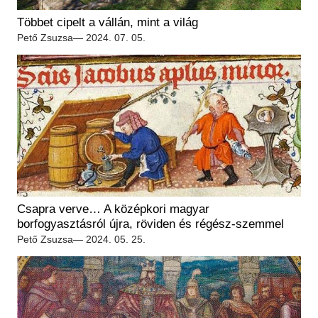
Régészet
Képcsarnok
Többet cipelt a vállán, mint a világ
Tagintézmények
Történeti Fényképtár
Pető Zsuzsa
— 2024. 07. 05.
Felnőttképzés
Éremtár
Közérdekű adatok
Adattár
Központi Könyvtár
Csapra verve… A középkori magyar
borfogyasztásról újra, röviden és régész-szemmel
Pető Zsuzsa
— 2024. 05. 25.