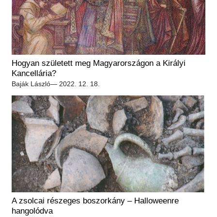
Hogyan született meg Magyarországon a Királyi
Kancellária?
Baják László
— 2022. 12. 18.
A zsolcai részeges boszorkány – Halloweenre
hangolódva