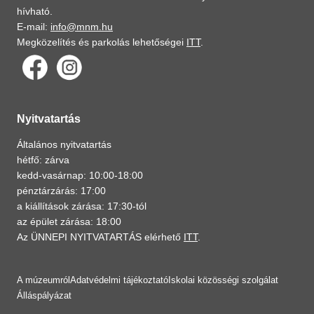
hívható.
E-mail:
info@mnm.hu
Megközelítés és parkolás lehetőségei
ITT
.
Nyitvatartás
Általános nyitvatartás
hétfő: zárva
kedd-vasárnap: 10:00-18:00
pénztárzárás: 17:00
a kiállítások zárása: 17:30-tól
az épület zárása: 18:00
Az ÜNNEPI NYITVATARTÁS elérhető
ITT
.
A múzeumról
Adatvédelmi tájékoztató
Iskolai közösségi szolgálat
Álláspályázat