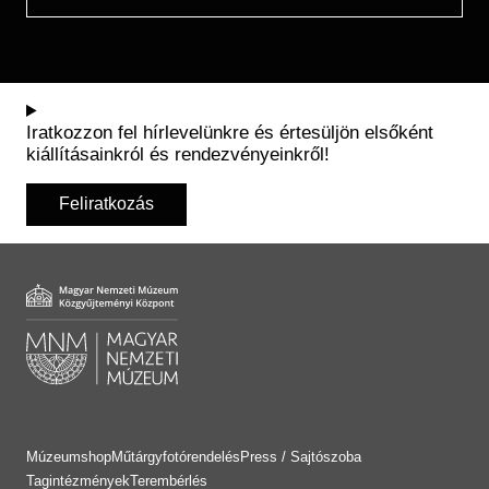
Iratkozzon fel hírlevelünkre és értesüljön elsőként
kiállításainkról és rendezvényeinkről!
Feliratkozás
Múzeumshop
Műtárgyfotórendelés
Press / Sajtószoba
Tagintézmények
Terembérlés