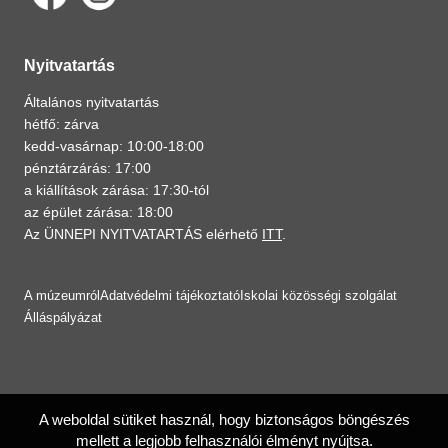
Nyitvatartás
Általános nyitvatartás
hétfő: zárva
kedd-vasárnap: 10:00-18:00
pénztárzárás: 17:00
a kiállítások zárása: 17:30-tól
az épület zárása: 18:00
Az ÜNNEPI NYITVATARTÁS elérhető
ITT
.
A múzeumról
Adatvédelmi tájékoztató
Iskolai közösségi szolgálat
Álláspályázat
A weboldal sütiket használ, hogy biztonságos böngészés
mellett a legjobb felhasználói élményt nyújtsa.