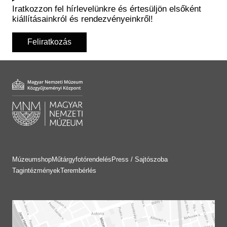
Iratkozzon fel hírlevelünkre és értesüljön elsőként
kiállításainkról és rendezvényeinkről!
Feliratkozás
Múzeumshop
Műtárgyfotórendelés
Press / Sajtószoba
Tagintézmények
Terembérlés