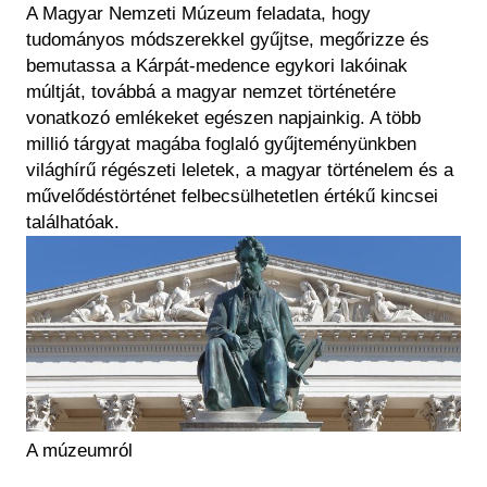
Régészet
A Magyar Nemzeti Múzeum feladata, hogy
Képcsarnok
Tagintézmények
tudományos módszerekkel gyűjtse, megőrizze és
Történeti Fényképtár
bemutassa a Kárpát-medence egykori lakóinak
Felnőttképzés
Éremtár
múltját, továbbá a magyar nemzet történetére
Közérdekű adatok
vonatkozó emlékeket egészen napjainkig. A több
Adattár
millió tárgyat magába foglaló gyűjteményünkben
Központi Könyvtár
világhírű régészeti leletek, a magyar történelem és a
művelődéstörténet felbecsülhetetlen értékű kincsei
találhatóak.
A múzeumról