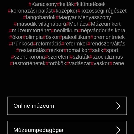
Karácsony
kelták
kitüntetések
koronázási palást
középkor
közösségi régészet
langobardok
Magyar Menyasszony
második világháború
Mohács
Múzeumkert
múzeumtörténet
neolitikum
népvándorlás kora
ókor
olimpia
őskor
paleolitikum
premontreiek
Pünkösd
reformáció
reformkor
rendszerváltás
restaurálás
rézkor
római kor
sakk
sport
szent korona
szerelem
szkíták
szocializmus
testtörténetek
törökök
vadászat
vaskor
zene
Online múzeum
Múzeumpedagógia