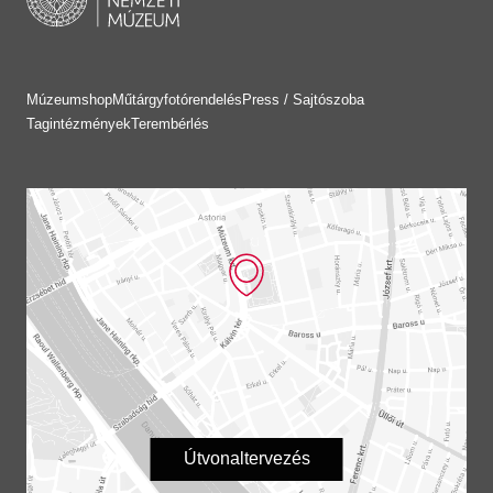
Múzeumshop
Műtárgyfotórendelés
Press / Sajtószoba
Tagintézmények
Terembérlés
Útvonaltervezés