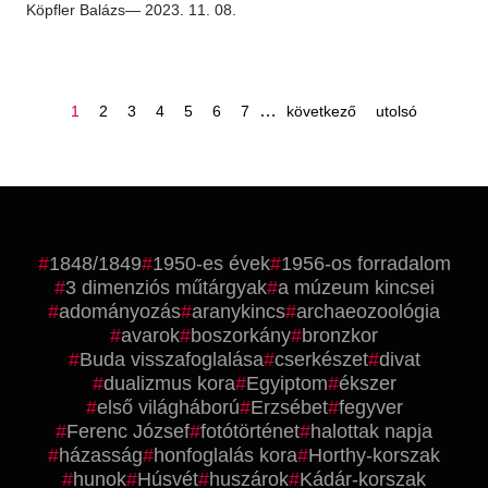
Köpfler Balázs
— 2023. 11. 08.
oldal
oldal
oldal
oldal
oldal
oldal
oldal
…
következő
utolsó
1
2
3
4
5
6
7
következő
utolsó
oldal
oldal
oldalszámozás
1848/1849
1950-es évek
1956-os forradalom
3 dimenziós műtárgyak
a múzeum kincsei
adományozás
aranykincs
archaeozoológia
avarok
boszorkány
bronzkor
Buda visszafoglalása
cserkészet
divat
dualizmus kora
Egyiptom
ékszer
első világháború
Erzsébet
fegyver
Ferenc József
fotótörténet
halottak napja
házasság
honfoglalás kora
Horthy-korszak
hunok
Húsvét
huszárok
Kádár-korszak