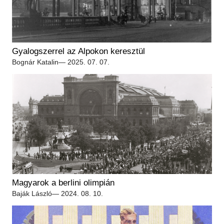
Régészet
Képcsarnok
Tagintézmények
Történeti Fényképtár
Felnőttképzés
Éremtár
Közérdekű adatok
Gyalogszerrel az Alpokon keresztül
Adattár
Bognár Katalin
— 2025. 07. 07.
Központi Könyvtár
Magyarok a berlini olimpián
Baják László
— 2024. 08. 10.