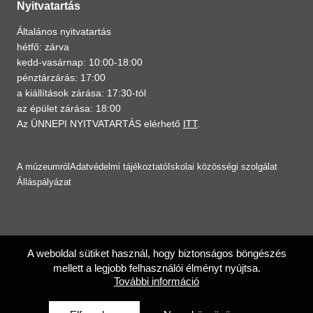
Nyitvatartás
Általános nyitvatartás
hétfő: zárva
kedd-vasárnap: 10:00-18:00
pénztárzárás: 17:00
a kiállítások zárása: 17:30-tól
az épület zárása: 18:00
Az ÜNNEPI NYITVATARTÁS elérhető
ITT
.
A múzeumról
Adatvédelmi tájékoztató
Iskolai közösségi szolgálat
Álláspályázat
A weboldal sütiket használ, hogy biztonságos böngészés
mellett a legjobb felhasználói élményt nyújtsa.
További információ