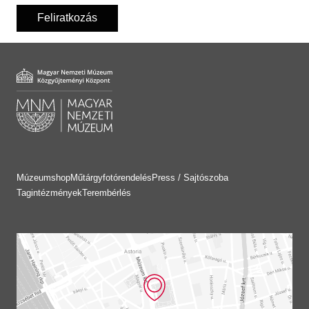
Feliratkozás
Múzeumshop
Műtárgyfotórendelés
Press / Sajtószoba
Tagintézmények
Terembérlés