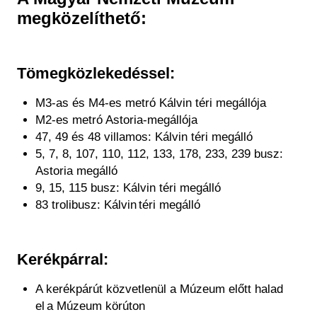
Régészet
megközelíthető:
Képcsarnok
Tagintézmények
Történeti Fényképtár
Felnőttképzés
Éremtár
Közérdekű adatok
Tömegközlekedéssel:
Adattár
Központi Könyvtár
M3-as és M4-es metró Kálvin téri megállója
M2-es metró Astoria-megállója
47, 49 és 48 villamos: Kálvin téri megálló
5, 7, 8, 107, 110, 112, 133, 178, 233, 239 busz:
Astoria megálló
9, 15, 115 busz: Kálvin téri megálló
83 trolibusz: Kálvin téri megálló
Kerékpárral:
A kerékpárút közvetlenül a Múzeum előtt halad
el a Múzeum körúton