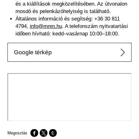
és a kiállítások megközelítésében. Az útvonalon
mosdó és pelenkázóhelyiség is található.
Általános információ és segítség: +36 30 811
4794,
info@mnm.hu
. A telefonszám nyitvatartási
időben hívható: kedd–vasárnap 10:00–18:00.
Google térkép
Opens in a new window
Opens in a new window
Opens in a new window