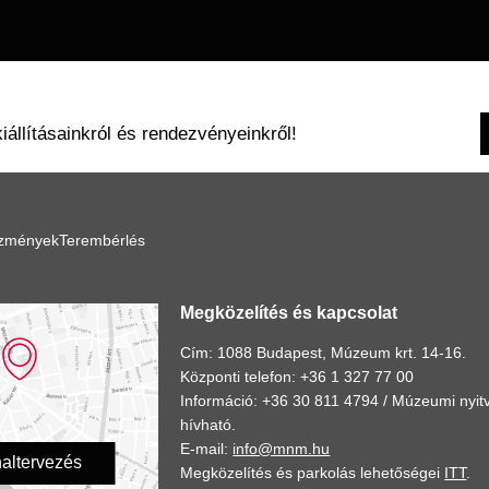
kiállításainkról és rendezvényeinkről!
ézmények
Terembérlés
Megközelítés és kapcsolat
Cím: 1088 Budapest, Múzeum krt. 14-16.
Központi telefon: +36 1 327 77 00
Információ: +36 30 811 4794 /
Múzeumi nyitv
hívható.
E-mail:
info@mnm.hu
altervezés
Megközelítés és parkolás lehetőségei
ITT
.