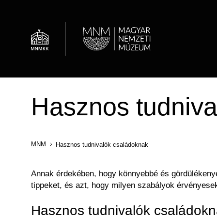
Ugrás
a
tartalomra
Al
Hírek
Óvodások
Múzeumi élet / Rólunk
Régészeti Tár
Hasznos tudniva
Látogatói információk
Családok
OMMIK
Képcsarnok
Családoknak
Felnőttképzés
Adattár
MNM
Hasznos tudnivalók családoknak
Morzsa
Annak érdekében, hogy könnyebbé és gördülékenyeb
tippeket, és azt, hogy milyen szabályok érvénye
Hasznos tudnivalók családok