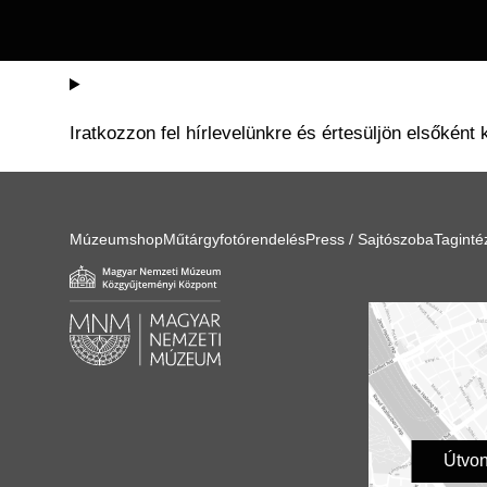
Iratkozzon fel hírlevelünkre és értesüljön elsőként 
Múzeumshop
Műtárgyfotórendelés
Press / Sajtószoba
Tagint
Útvon