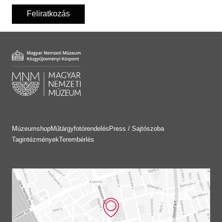
Feliratkozás
Múzeumshop
Műtárgyfotórendelés
Press / Sajtószoba
Tagintézmények
Terembérlés