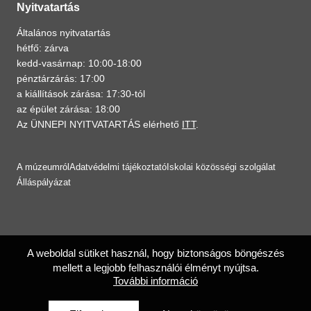
Nyitvatartás
Általános nyitvatartás
hétfő: zárva
kedd-vasárnap: 10:00-18:00
pénztárzárás: 17:00
a kiállítások zárása: 17:30-tól
az épület zárása: 18:00
Az ÜNNEPI NYITVATARTÁS elérhető
ITT
.
A múzeumról
Adatvédelmi tájékoztató
Iskolai közösségi szolgálat
Álláspályázat
A weboldal sütiket használ, hogy biztonságos böngészés
mellett a legjobb felhasználói élményt nyújtsa.
További információ