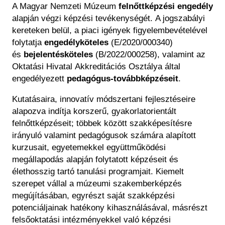
Régészet
A Magyar Nemzeti Múzeum
felnőttképzési engedély
Képcsarnok
Tagintézmények
alapján végzi képzési tevékenységét. A jogszabályi
Történeti Fényképtár
kereteken belül, a piaci igények figyelembevételével
Felnőttképzés
Éremtár
folytatja
engedélyköteles
(E/2020/000340)
Közérdekű adatok
és
bejelentésköteles
(B/2022/000258), valamint az
Adattár
Oktatási Hivatal Akkreditációs Osztálya által
Központi Könyvtár
engedélyezett
pedagógus-továbbképzéseit
.
Kutatásaira, innovatív módszertani fejlesztéseire
alapozva indítja korszerű, gyakorlatorientált
felnőttképzéseit; többek között szakképesítésre
irányuló valamint pedagógusok számára alapított
kurzusait, egyetemekkel együttműködési
megállapodás alapján folytatott képzéseit és
élethosszig tartó tanulási programjait. Kiemelt
szerepet vállal a múzeumi szakemberképzés
megújításában, egyrészt saját szakképzési
potenciáljainak hatékony kihasználásával, másrészt
felsőoktatási intézményekkel való képzési