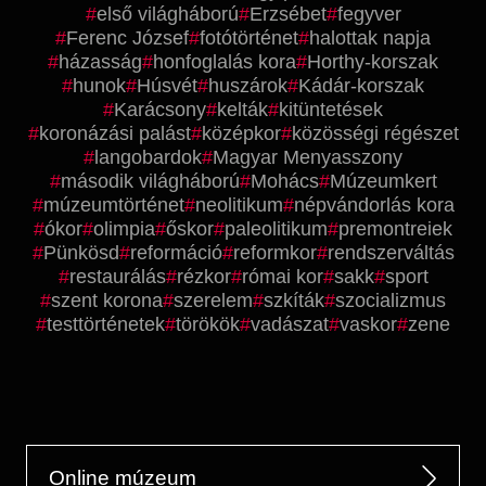
első világháború
Erzsébet
fegyver
Ferenc József
fotótörténet
halottak napja
házasság
honfoglalás kora
Horthy-korszak
hunok
Húsvét
huszárok
Kádár-korszak
Karácsony
kelták
kitüntetések
koronázási palást
középkor
közösségi régészet
langobardok
Magyar Menyasszony
második világháború
Mohács
Múzeumkert
múzeumtörténet
neolitikum
népvándorlás kora
ókor
olimpia
őskor
paleolitikum
premontreiek
Pünkösd
reformáció
reformkor
rendszerváltás
restaurálás
rézkor
római kor
sakk
sport
szent korona
szerelem
szkíták
szocializmus
testtörténetek
törökök
vadászat
vaskor
zene
Online múzeum