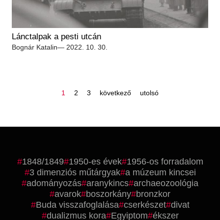
Lánctalpak a pesti utcán
Bognár Katalin
— 2022. 10. 30.
oldal
oldal
oldal
következő
utolsó
1
2
3
következő
utolsó
oldal
oldal
oldalszámozás
1848/1849
1950-es évek
1956-os forradalom
3 dimenziós műtárgyak
a múzeum kincsei
adományozás
aranykincs
archaeozoológia
avarok
boszorkány
bronzkor
Buda visszafoglalása
cserkészet
divat
dualizmus kora
Egyiptom
ékszer