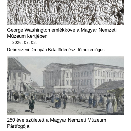
Régészet
Képcsarnok
Tagintézmények
Történeti Fényképtár
Felnőttképzés
Éremtár
Közérdekű adatok
George Washington emlékköve a Magyar Nemzeti
Adattár
Múzeum kertjében
Központi Könyvtár
— 2026. 07. 03.
Debreczeni-Droppán Béla történész, főmuzeológus
250 éve született a Magyar Nemzeti Múzeum
Pártfogója