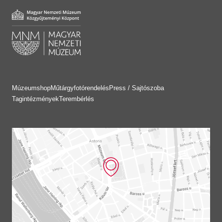
Múzeumshop
Műtárgyfotórendelés
Press / Sajtószoba
Tagintézmények
Terembérlés