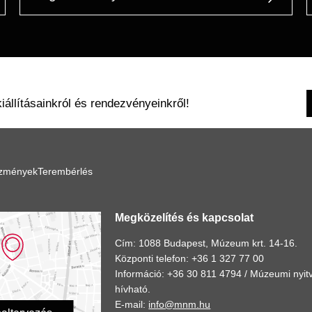
kiállításainkról és rendezvényeinkről!
ézmények
Terembérlés
Megközelítés és kapcsolat
Cím: 1088 Budapest, Múzeum krt. 14-16.
Központi telefon: +36 1 327 77 00
Információ: +36 30 811 4794 /
Múzeumi nyitv
hívható.
E-mail:
info@mnm.hu