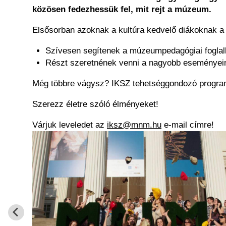
közösen fedezhessük fel, mit rejt a múzeum.
Elsősorban azoknak a kultúra kedvelő diákoknak a j
Szívesen segítenek a múzeumpedagógiai fogla
Részt szeretnének venni a nagyobb eseményein
Még többre vágysz? IKSZ tehetséggondozó progr
Szerezz életre szóló élményeket!
Várjuk leveledet az
iksz@mnm.hu
e-mail címre!