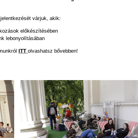
elentkezését várjuk, akik:
lkozások előkészítésében
k lebonyolításában
amunkról
ITT
olvashatsz bővebben!