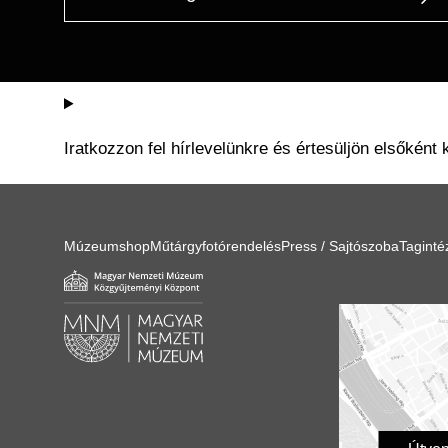
Iratkozzon fel hírlevelünkre és értesüljön elsőként 
Múzeumshop
Műtárgyfotórendelés
Press / Sajtószoba
Tagint