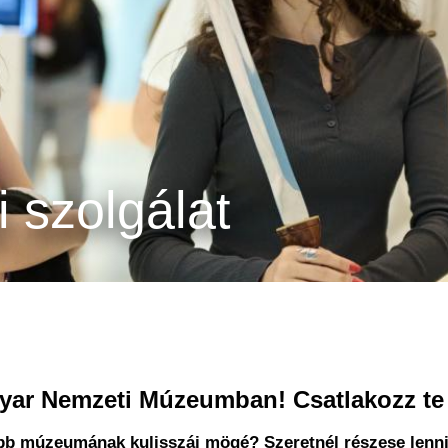
i szolgálat
agyar Nemzeti Múzeumban! Csatlakozz te
obb múzeumának kulisszái mögé? Szeretnél részese lenni