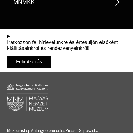
MNMKK
Iratkozzon fel hírlevelünkre és értesüljön elsőként
kiállításainkról és rendezvényeinkről!
Feliratkozás
Múzeumshop
Műtárgyfotórendelés
Press / Sajtószoba