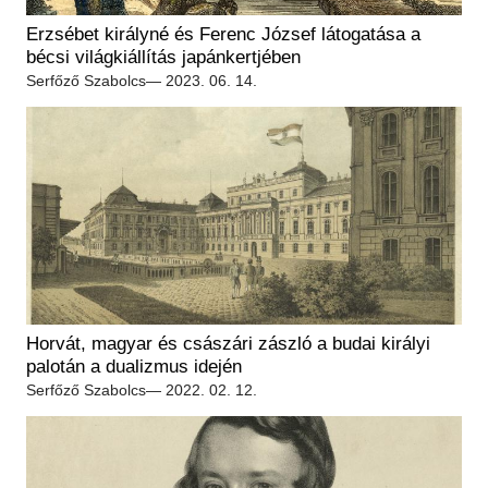
Régészet
Képcsarnok
Erzsébet királyné és Ferenc József látogatása a
Tagintézmények
Történeti Fényképtár
bécsi világkiállítás japánkertjében
Felnőttképzés
Serfőző Szabolcs
— 2023. 06. 14.
Éremtár
Közérdekű adatok
Adattár
Központi Könyvtár
Horvát, magyar és császári zászló a budai királyi
palotán a dualizmus idején
Serfőző Szabolcs
— 2022. 02. 12.