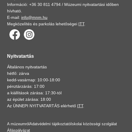
Információ: +36 30 811 4794 /
Múzeumi nyitvatartási időben
hívható.
E-mail:
info@mnm.hu
Megközelítés és parkolás lehetőségei
ITT
.
Nyitvatartás
Általános nyitvatartás
hétfő: zárva
kedd-vasárnap: 10:00-18:00
pénztárzárás: 17:00
a kiállítások zárása: 17:30-tól
az épület zárása: 18:00
Az ÜNNEPI NYITVATARTÁS elérhető
ITT
.
A múzeumról
Adatvédelmi tájékoztató
Iskolai közösségi szolgálat
Álláspályázat