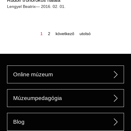
Rudolf trónörökös halála
Lengyel Beatrix
— 2016. 02. 01.
oldal
oldal
következő
utolsó
1
2
következő
utolsó
oldal
oldal
oldalszámozás
Online múzeum
Múzeumpedagógia
Blog