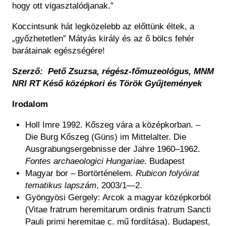
hogy ott vigasztalódjanak.”
Koccintsunk hát legközelebb az előttünk éltek, a
„győzhetetlen” Mátyás király és az ő bölcs fehér
barátainak egészségére!
Szerző: Pető Zsuzsa, régész-főmuzeológus, MNM
NRI RT Késő középkori és Török Gyűjtemények
Irodalom
Holl Imre 1992. Kőszeg vára a középkorban. –
Die Burg Kőszeg (Güns) im Mittelalter. Die
Ausgrabungsergebnisse der Jahre 1960–1962.
Fontes archaeologici Hungariae
. Budapest
Magyar bor – Bortörténelem.
Rubicon folyóirat
tematikus lapszám
, 2003/1—2.
Gyöngyösi Gergely: Arcok a magyar középkorból
(Vitae fratrum heremitarum ordinis fratrum Sancti
Pauli primi heremitae c. mű fordítása). Budapest,