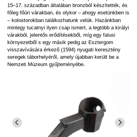
15–17. században általában bronzból készítették, és
főleg
főúri várakban
,
és
olykor
– ahogy esetünkben is
– kolostorokban találkozhatunk velük. Hazánkban
mintegy tucatnyi ilyen csap ismert, a legtöbb a királyi
várakból, jelentős erődítésekből, míg egy falusi
környezetből s egy másik pedig az Esztergom
visszavívására érkező (1594) nyugati keresztény
seregek táborhelyéről, amely újabban került be a
Nemzeti
Múzeum
gyűjteményébe.