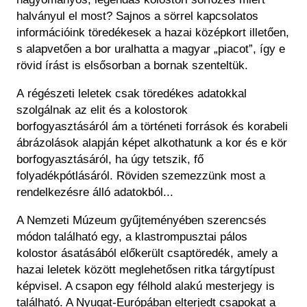
halványul el most? Sajnos a sörrel kapcsolatos
információink töredékesek a hazai középkort illetően,
s
alapvetően
a bor
uralhatta a magyar „piacot”, így e
rövid írást is elsősorban
a bornak szenteltük.
A
régészeti leletek csak töredékes
adatokkal
szolgálnak
az elit és a kolostorok
borfogyasztásáról
ám a történeti források és korabeli
ábrázolások
alapján képet alkothatunk
a kor és e kör
borfogyasztásáról, ha úgy tetszik
,
fő
folyadékpótlásáról. Röviden szemezzünk most a
rendelkezésre álló adatokból...
A Nemzeti Múzeum gyűjteményében szerencsés
módon található egy, a klastrompusztai pálos
kolostor ásatásából előkerült csaptöredék, amely a
hazai leletek köz
öt
t
meglehetősen
ritka
tárgy
típust
képvisel
. A csapon
egy félhold alakú mesterjegy
is
található
. A Nyugat-Európában elterjedt csapokat a