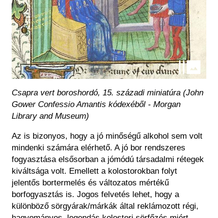
Csapra vert boroshordó, 15. századi miniatúra (John
Gower Confessio Amantis kódexéből - Morgan
Library and Museum)
Az is bizonyos, hogy a jó minőségű alkohol sem volt
mindenki számára elérhető. A
jó bor
rendszeres
fogyasztása elsősorban a jómódú társadalmi rétegek
kiváltsága
volt. Emellett a kolostorokban folyt
jelentős bortermelés és változatos mértékű
borfogyasztás is. Jogos felvetés lehet, hogy a
különböző sörgyárak/márkák által reklámozott régi,
hagyományos, legendás kolostor
i
sörfőzés miért