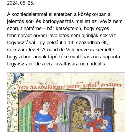
Régészet
2024. 05. 25.
Képcsarnok
Tagintézmények
A közhiedelemmel ellentétben a középkorban a
Történeti Fényképtár
Felnőttképzés
jelentős sör- és borfogyasztás mellett az ivóvíz
nem
Éremtár
Közérdekű adatok
szorult háttérbe – bár kétségtelen, hogy
egyes
Adattár
fennmaradt orvosi javallatok
nem ajánlják
sok víz
Központi Könyvtár
fogyasztását
. Így például a
13. században élt,
sokszor idézett
Arnaud de Villeneuve is kiemelte,
hogy a bort annak tápértéke miatt hasznos naponta
fogyasztani, de a víz kiváltására nem ideális.
Kép