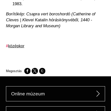
1983.
Borítókép: Csapra vert boroshordó (Catherine of
Cleves | Klevei Katalin hóráskönyvéből, 1440 -
Morgan Library and Museum)
Címkék
középkor
Opens in a new window
Opens in a new window
Opens in a new window
Online múzeum