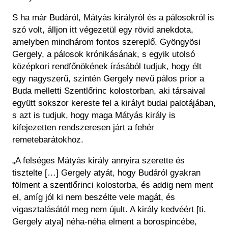
S ha már Budáról, Mátyás királyról és a pálosokról is
szó volt, álljon itt végezetül egy rövid anekdota,
amelyben mindhárom fontos szereplő. Gyöngyösi
Gergely, a pálosok krónikásának, s egyik utolsó
középkori rendfőnökének írásából tudjuk, hogy élt
egy nagyszerű, szintén Gergely nevű pálos prior a
Buda melletti Szentlőrinc kolostorban, aki társaival
együtt sokszor kereste fel a királyt budai palotájában,
s azt is tudjuk, hogy maga Mátyás király is
kifejezetten rendszeresen járt a fehér
remetebarátokhoz.
„A felséges Mátyás király annyira szerette és
tisztelte […] Gergely atyát, hogy Budáról gyakran
fölment a szentlőrinci kolostorba, és addig nem ment
el, amíg jól ki nem beszélte vele magát, és
vigasztalásától meg nem újult. A király kedvéért [ti.
Gergely atya] néha-néha elment a borospincébe,