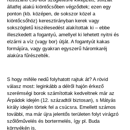
állatfej alakú kiöntőcsőben végződtek; ezen egy
ponton (kb. középen, de sokszor közel a
kiöntőcsőhöz) keresztirányban kerek vagy
sokszögletű kiszélesedést alakítottak ki – ebbe
illeszkedett a fogantyú, amellyel ki lehetett nyitni és
elzárni a víz (vagy bor) útját. A fogantyút kakas
formájúra, vagy gyakran egyszerű háromkaréj
alakúra fűrészelték.
S hogy miféle nedű folyhatott rajtuk át? A rövid
válasz most: leginkább a délről hajón érkező
szerémségi borok számítottak kedveltnek már az
Árpádok idején (12. századtól biztosan), s Mátyás
király idején törtek fel a csúcsra. Emellett számos
további, ma már újra jelentős területen folyt virágzó
szőlőművelés és bortermelés, így pl. Buda
környékén is.