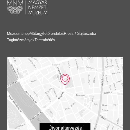
Múzeumshop
Műtárgyfotórendelés
Press / Sajtószoba
Tagintézmények
Terembérlés
Útvonaltervezés