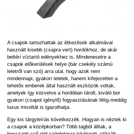
A csapok tartozhattak az étkezések alkalmával
használt kisebb (csapra vert) hordókhoz, de akár
beltéri víztartó edényekhez is. Mindenesetre a
csapok előkerülések helye (bár csekély számú
leletről van szó) arra utal, hogy azok nem
mindennapi, gyakori leletek, hanem kifejezetten a
tehetős emberek által használt eszközök voltak,
amelyek így közvetve a hordóban tárolt, kiváló bor
gyakori (csapot igénylő) fogyasztásának félig-meddig
luxus mivoltát is igazolhatja.
Egy kis tárgyleírás következzék. Hogyan is néztek ki
a csapok a középkorban? Több tagból álltak, a
hosszanti cső elöl szögletesre kiképzett, stilizált