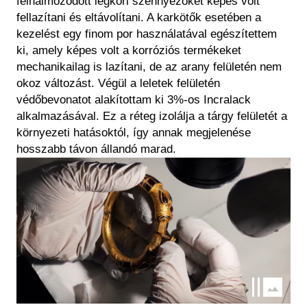
felhalmozódott légköri szennyezőket képes volt
fellazítani és eltávolítani. A karkötők esetében a
kezelést egy finom por használatával egészítettem
ki, amely képes volt a korróziós termékeket
mechanikailag is lazítani, de az arany felületén nem
okoz változást. Végül a leletek felületén
védőbevonatot alakítottam ki 3%-os Incralack
alkalmazásával. Ez a réteg izolálja a tárgy felületét a
környezeti hatásoktól, így annak megjelenése
hosszabb távon állandó marad.
Kép