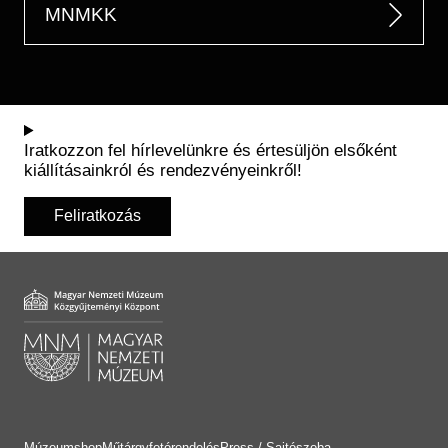
MNMKK
Iratkozzon fel hírlevelünkre és értesüljön elsőként
kiállításainkról és rendezvényeinkről!
Feliratkozás
Múzeumshop
Műtárgyfotórendelés
Press / Sajtószoba