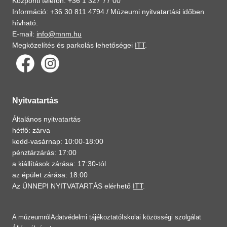
Központi telefon: +36 1 327 77 00
Információ: +36 30 811 4794 /
Múzeumi nyitvatartási időben
hívható.
E-mail:
info@mnm.hu
Megközelítés és parkolás lehetőségei
ITT
.
Nyitvatartás
Általános nyitvatartás
hétfő: zárva
kedd-vasárnap: 10:00-18:00
pénztárzárás: 17:00
a kiállítások zárása: 17:30-tól
az épület zárása: 18:00
Az ÜNNEPI NYITVATARTÁS elérhető
ITT
.
A múzeumról
Adatvédelmi tájékoztató
Iskolai közösségi szolgálat