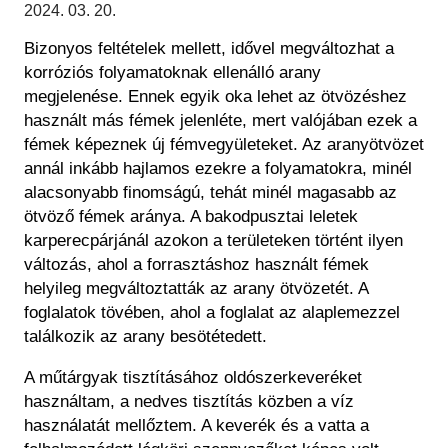
Régészet
2024. 03. 20.
Képcsarnok
Tagintézmények
Bizonyos feltételek mellett, idővel megváltozhat a
Történeti Fényképtár
Felnőttképzés
korróziós folyamatoknak ellenálló arany
Éremtár
Közérdekű adatok
megjelenése. Ennek egyik oka lehet az ötvözéshez
Adattár
használt más fémek jelenléte, mert valójában ezek a
Központi Könyvtár
fémek képeznek új fémvegyületeket. Az aranyötvözet
annál inkább hajlamos ezekre a folyamatokra, minél
alacsonyabb finomságú, tehát minél magasabb az
ötvöző fémek aránya. A bakodpusztai leletek
karperecpárjánál azokon a területeken történt ilyen
változás, ahol a forrasztáshoz használt fémek
helyileg megváltoztatták az arany ötvözetét. A
foglalatok tövében, ahol a foglalat az alaplemezzel
találkozik az arany besötétedett.
A műtárgyak tisztításához oldószerkeveréket
használtam, a nedves tisztítás közben a víz
használatát mellőztem. A keverék és a vatta a