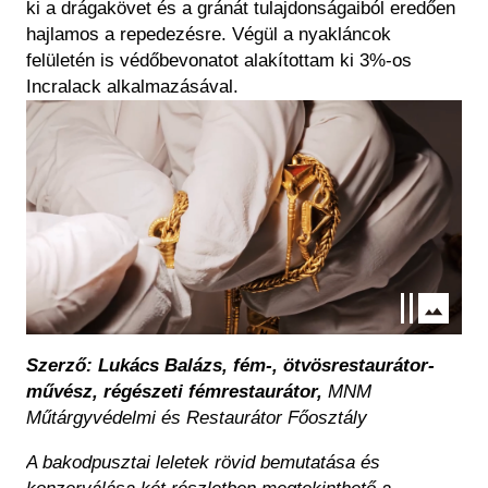
ki a drágakövet és a gránát tulajdonságaiból eredően
hajlamos a repedezésre. Végül a nyakláncok
felületén is védőbevonatot alakítottam ki 3%-os
Incralack alkalmazásával.
Kép
Szerző:
Lukács Balázs, fém-, ötvösrestaurátor-
művész, régészeti fémrestaurátor,
MNM
Műtárgyvédelmi és Restaurátor Főosztály
A bakodpusztai leletek rövid bemutatása és