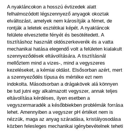
A nyakláncokon a hosszú évtizedek alatt
felhalmozódott légszennyező anyagok okoztak
elváltozást, amelyek nem károsítják a fémet, de
rontják a leletek esztétikai képét. A nyakláncok
felülete elvesztette fényét és besötétedett. A
tisztításhoz használt oldószerkeverék és a vatta
mechanikai hatása elegendő volt a felületen kialakult
szennyeződések eltávolítására. A tisztításnál
mellőztem mind a vizes-, mind a vegyszeres
kezeléseket, a kémiai oldást. Elsősorban azért, mert
a szennyeződés típusa és mértéke ezt nem
indokolta. Másodsorban a drágakövek alá könnyen
be tud jutni egy alkalmazott vegyszer, annak teljes
eltávolítása kérdéses, ilyen esetben a
vegyszermaradék a későbbiekben problémák forrása
lehet. Amennyiben a vegyszer pH értéket nem is
nézzük, maga az anyag száradása, kristályosodása
közben felesleges mechanikai igénybevételnek teheti