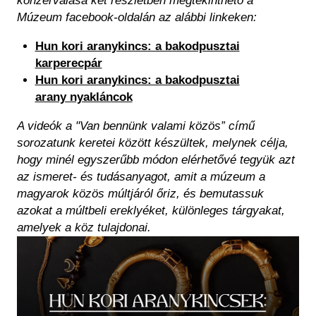
konzerválása két részletben megtekinthető a
Múzeum facebook-oldalán az alábbi linkeken:
Hun kori aranykincs: a bakodpusztai
karperecpár
Hun kori aranykincs: a bakodpusztai
arany nyakláncok
A videók a "Van bennünk valami közös” című
sorozatunk keretei között készültek, melynek célja,
hogy minél egyszerűbb módon elérhetővé tegyük azt
az ismeret- és tudásanyagot, amit a múzeum a
magyarok közös múltjáról őriz, és bemutassuk
azokat a múltbeli ereklyéket, különleges tárgyakat,
amelyek a köz tulajdonai.
Kép