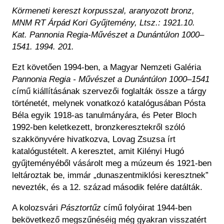
Körmeneti kereszt korpusszal, aranyozott bronz,
MNM RT Árpád Kori Gyűjtemény, Ltsz.: 1921.10.
Kat. Pannonia Regia-Művészet a Dunántúlon 1000–
1541. 1994. 201.
Ezt követően 1994-ben, a Magyar Nemzeti Galéria
Pannonia Regia - Művészet a Dunántúlon 1000–1541
című kiállításának szervezői foglalták össze a tárgy
történetét, melynek vonatkozó katalógusában Pósta
Béla egyik 1918-as tanulmányára, és Peter Bloch
1992-ben keletkezett, bronzkeresztekről szóló
szakkönyvére hivatkozva, Lovag Zsuzsa írt
katalógustételt. A keresztet, amit Kilényi Hugó
gyűjteményéből vásárolt meg a múzeum és 1921-ben
leltároztak be, immár „dunaszentmiklósi keresztnek”
nevezték, és a 12. század második felére datálták.
A kolozsvári
Pásztortűz
című folyóirat 1944-ben
bekövetkező megszűnéséig még gyakran visszatért