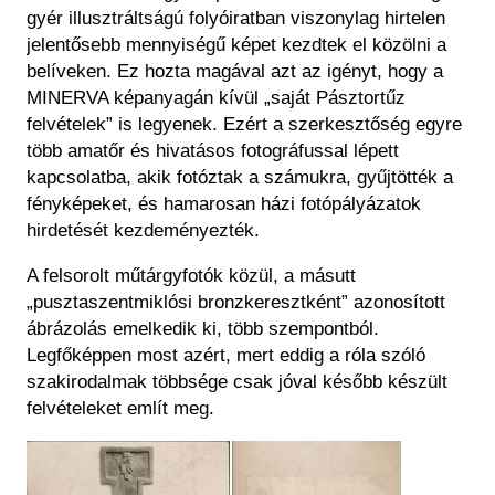
gyér illusztráltságú folyóiratban viszonylag hirtelen
jelentősebb mennyiségű képet kezdtek el közölni a
belíveken. Ez hozta magával azt az igényt, hogy a
MINERVA képanyagán kívül „saját Pásztortűz
felvételek” is legyenek. Ezért a szerkesztőség egyre
több amatőr és hivatásos fotográfussal lépett
kapcsolatba, akik fotóztak a számukra, gyűjtötték a
fényképeket, és hamarosan házi fotópályázatok
hirdetését kezdeményezték.
A felsorolt műtárgyfotók közül, a másutt
„pusztaszentmiklósi bronzkeresztként” azonosított
ábrázolás emelkedik ki, több szempontból.
Legfőképpen most azért, mert eddig a róla szóló
szakirodalmak többsége csak jóval később készült
felvételeket említ meg.
Kép