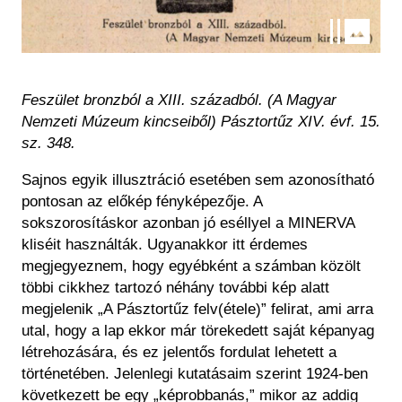
Feszület bronzból a XIII. századból. (A Magyar
Nemzeti Múzeum kincseiből) Pásztortűz XIV. évf. 15.
sz. 348.
Sajnos egyik illusztráció esetében sem azonosítható
pontosan az előkép fényképezője. A
sokszorosításkor azonban jó eséllyel a MINERVA
kliséit használták. Ugyanakkor itt érdemes
megjegyeznem, hogy egyébként a számban közölt
többi cikkhez tartozó néhány további kép alatt
megjelenik „A Pásztortűz felv(étele)” felirat, ami arra
utal, hogy a lap ekkor már törekedett saját képanyag
létrehozására, és ez jelentős fordulat lehetett a
történetében. Jelenlegi kutatásaim szerint 1924-ben
következett be egy „képrobbanás,” mikor az addig