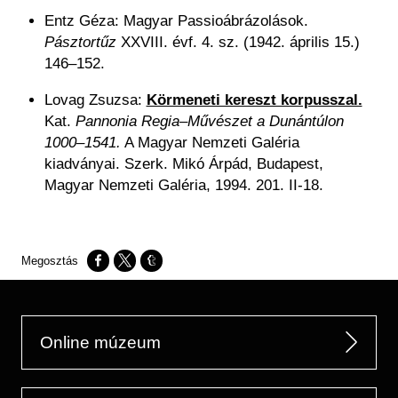
Entz Géza: Magyar Passioábrázolások.
Pásztortűz
XXVIII. évf. 4. sz. (1942. április 15.)
146–152.
Lovag Zsuzsa:
Körmeneti kereszt korpusszal.
Kat.
Pannonia Regia–Művészet a Dunántúlon
1000–1541.
A Magyar Nemzeti Galéria
kiadványai. Szerk. Mikó Árpád, Budapest,
Magyar Nemzeti Galéria, 1994. 201. II-18.
Opens in a new window
Opens in a new window
Opens in a new window
Online múzeum