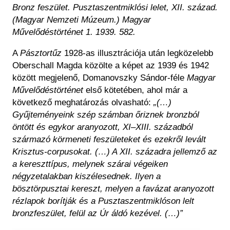
Bronz feszület. Pusztaszentmiklósi lelet, XII. század.
(Magyar Nemzeti Múzeum.) Magyar
Művelődéstörténet 1. 1939. 582.
A
Pásztortűz
1928-as illusztrációja után legközelebb
Oberschall Magda közölte a képet az 1939 és 1942
között megjelenő, Domanovszky Sándor-féle
Magyar
Művelődéstörténet
első kötetében, ahol már a
következő meghatározás olvasható:
„(…)
Gyűjteményeink szép számban őriznek bronzból
öntött és egykor aranyozott, XI–XIII. századból
származó körmeneti feszületeket és ezekről levált
Krisztus-corpusokat. (…) A XII. századra jellemző az
a kereszttípus, melynek szárai végeiken
négyzetalakban kiszélesednek. Ilyen a
bösztörpusztai kereszt, melyen a favázat aranyozott
rézlapok borítják és a Pusztaszentmiklóson lelt
bronzfeszület, felül az Úr áldó kezével. (…)”