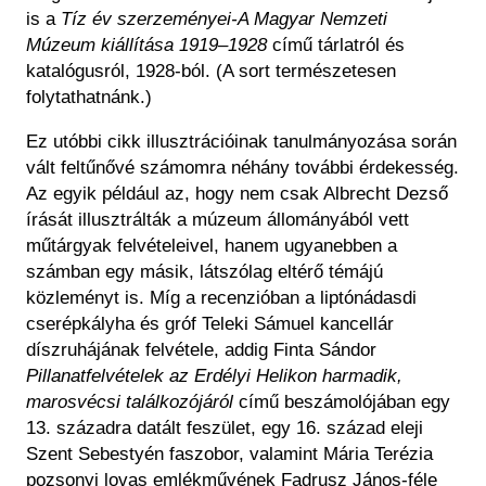
is a
Tíz év szerzeményei-A Magyar Nemzeti
Múzeum kiállítása 1919–1928
című tárlatról és
katalógusról, 1928-ból. (A sort természetesen
folytathatnánk.)
Ez utóbbi cikk illusztrációinak tanulmányozása során
vált feltűnővé számomra néhány további érdekesség.
Az egyik például az, hogy nem csak Albrecht Dezső
írását illusztrálták a múzeum állományából vett
műtárgyak felvételeivel, hanem ugyanebben a
számban egy másik, látszólag eltérő témájú
közleményt is. Míg a recenzióban a liptónádasdi
cserépkályha és gróf Teleki Sámuel kancellár
díszruhájának felvétele, addig Finta Sándor
Pillanatfelvételek az Erdélyi Helikon harmadik,
marosvécsi találkozójáról
című beszámolójában egy
13. századra datált feszület, egy 16. század eleji
Szent Sebestyén faszobor, valamint Mária Terézia
pozsonyi lovas emlékművének Fadrusz János-féle