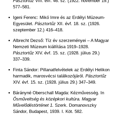
Pásztortűz
VIII. évf. 46. sz. (1922. november 19.)
577–581.
Igeni Ferenc: Mikó Imre és az Erdélyi Múzeum-
Egyesület.
Pásztortűz
XII. évf. 18. sz. (1926.
szeptember 12.) 416–418.
Albrecht Dezső: Tíz év szerzeményei – A Magyar
Nemzeti Múzeum kiállítása 1919–1928.
Pásztortűz
XIV. évf. 15. sz. (1928. július 29.)
337–339.
Finta Sándor: Pillanatfelvételek az Erdélyi Helikon
harmadik, marosvécsi találkozójáról.
Pásztortűz
XIV. évf. 15. sz. (1928. július 29.) 347–349.
Bárányné Oberschall Magda: Kézművesség. In
Ősműveltség és középkori kultúra. Magyar
Művelődéstörténet 1.
Szerk. Domanovszky
Sándor, Budapest, 1939. I. Köt. 582.