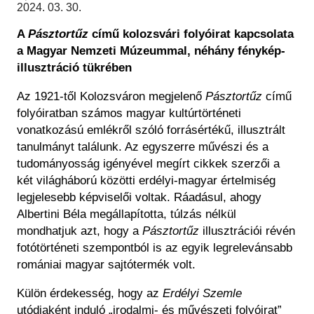
Régészet
2024. 03. 30.
Képcsarnok
Tagintézmények
A
Pásztortűz
című kolozsvári folyóirat kapcsolata
Történeti Fényképtár
Felnőttképzés
a Magyar Nemzeti Múzeummal, néhány fénykép-
Éremtár
Közérdekű adatok
illusztráció tükrében
Adattár
Az 1921-től Kolozsváron megjelenő
Pásztortűz
című
Központi Könyvtár
folyóiratban számos magyar kultúrtörténeti
vonatkozású emlékről szóló forrásértékű, illusztrált
tanulmányt találunk. Az egyszerre művészi és a
tudományosság igényével megírt cikkek szerzői a
két világháború közötti erdélyi-magyar értelmiség
legjelesebb képviselői voltak. Ráadásul, ahogy
Albertini Béla megállapította, túlzás nélkül
mondhatjuk azt, hogy a
Pásztortűz
illusztrációi révén
fotótörténeti szempontból is az egyik legrelevánsabb
romániai magyar sajtótermék volt.
Külön érdekesség, hogy az
Erdélyi Szemle
utódjaként induló „irodalmi- és művészeti folyóirat”