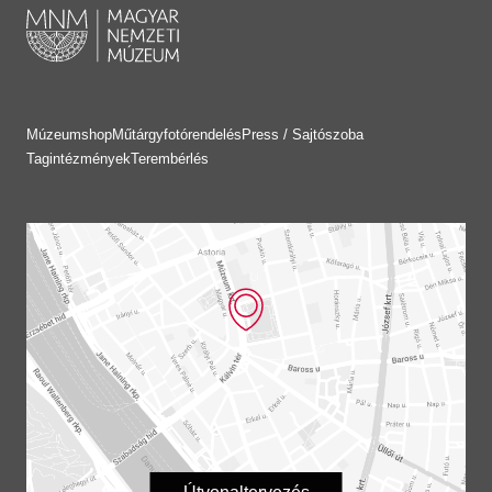
Múzeumshop
Műtárgyfotórendelés
Press / Sajtószoba
Tagintézmények
Terembérlés