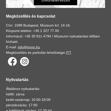
Útvonaltervezés
Megközelítés és kapcsolat
Cím: 1088 Budapest, Múzeum krt. 14-16.
Központi telefon: +36 1 327 77 00
Információ: +36 30 811 4794 /
Múzeumi nyitvatartási időben
hívható.
E-mail:
info@mnm.hu
Megközelítés és parkolás lehetőségei
ITT
.
Nyitvatartás
Általános nyitvatartás
hétfő: zárva
kedd-vasárnap: 10:00-18:00
pénztárzárás: 17:00
a kiállítások zárása: 17:30-tól