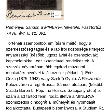
Reményik Sándor, a MINERVA felvétele, Pásztortűz
XXVII. évf. 8. sz. 391.
Történeti szempontból említésre méltó, hogy a
szerkesztőség tagjai és a lap írói közössége kiterjedt
anyaországi (később jugoszláviai és csehszlovák)
kapcsolatokkal, egzisztenciával rendelkeztek. A
szerzők névsorában több egykori múzeumi
munkatárs nevével találkozunk: például ifj. Entz
Géza (1875–1943) vagy Szekfű Gyula. A
Pásztortűz
Kolozsváron a régi Brassai Sámuel utcában, (később
Strada Baron L. Pop, ma Hosszú Szappany utca) 5.
szám alatt tartott fenn irodát, illetve a MINERVA
szomszédos cinkográfiai műhelyét és nyomdáját
foglalkoztatta. Budapesti bizományosa, a Studium Rt.