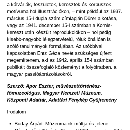
a kálváriák, feszületek, keresztek és korpuszok
motívuma hol illusztrációkon, – mint például az 1937.
március 15-i dupla szám címlapján Dürer alkotása,
vagy az 1941. december 15-i számban a Kornis-
kereszt után készült reprodukciókon – hol pedig
kisebb-nagyobb lélegzetvételű, róluk önállóan is
szóló tanulmányok formájában. Az utóbbival
kapcsolatban Entz Géza nevét szükséges újfent
megemlítenem, aki az 1942. április 15-i számban
publikált összefoglaló közleményt a folyóiratban, a
magyar passióábrázolásokról.
Szerző: Apor Eszter, művészettörténész-
főmuzeológus, Magyar Nemzeti Múzeum,
Központi Adattár, Adattári Fénykép Gyűjtemény
Irodalom
Buday Árpád: Múzeumaink múltja és jelene.