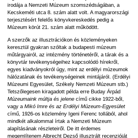
irodája a Nemzeti Múzeum szomszédságában, a
Kecskeméti utca 8. szám alatt volt. A magyarországi
terjesztésért felelős könyvkereskedés pedig a
Múzeum körút 21. szám alatt működött.
A szerzők az illusztrációkon és közleményeken
keresztül gyakran szóltak a budapesti múzeum
műtárgyairól, az intézmény történetéről, a tárak és a
könyvtár tevékenységeihez kapcsolódó hírekről,
egyes kiadványokról úgy, mint az erdélyi múzeumok
hálózatának és tevékenységeinek mintájáról. (Erdélyi
Múzeumi Egyesület, Székely Nemzeti Múzeum stb.)
Tetszőlegesen kiragadott példa erre Buday Árpád
Múzeumaink múltja és jelene
című cikke 1922-ből,
vagy a
Mikó Imre és az Erdélyi Múzeum-Egyesület
című, 1926-os közlemény Igeni Ferenc tollából, ahol
mindkét alkalommal írtak a Nemzeti Múzeum
alapításának részleteiről. De itt érdemes
megemlítenem Albrecht Dezső illusztrált recenzióját