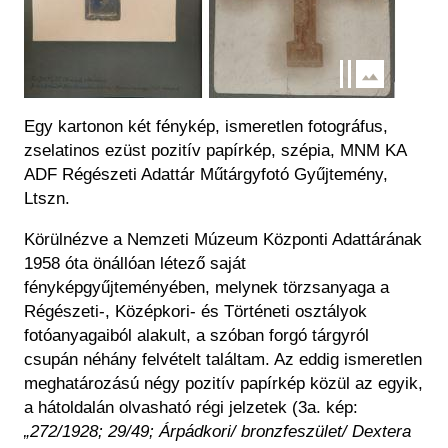
Egy kartonon két fénykép, ismeretlen fotográfus,
zselatinos ezüst pozitív papírkép, szépia, MNM KA
ADF Régészeti Adattár Műtárgyfotó Gyűjtemény,
Ltszn.
Körülnézve a Nemzeti Múzeum Központi Adattárának
1958 óta önállóan létező saját
fényképgyűjteményében, melynek törzsanyaga a
Régészeti-, Középkori- és Történeti osztályok
fotóanyagaiból alakult, a szóban forgó tárgyról
csupán néhány felvételt találtam. Az eddig ismeretlen
meghatározású négy pozitív papírkép közül az egyik,
a hátoldalán olvasható régi jelzetek (3a. kép:
„272/1928; 29/49; Árpádkori/ bronzfeszület/ Dextera