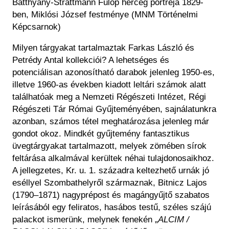
Batthyány-Strattmann Fülöp herceg portréja 1829-
ben, Miklósi József festménye (MNM Történelmi
Képcsarnok)
Milyen tárgyakat tartalmaztak Farkas László és
Petrédy Antal kollekciói? A lehetséges és
potenciálisan azonosítható darabok jelenleg 1950-es,
illetve 1960-as években kiadott leltári számok alatt
találhatóak meg a Nemzeti Régészeti Intézet, Régi
Régészeti Tár Római Gyűjteményében, sajnálatunkra
azonban, számos tétel meghatározása jelenleg már
gondot okoz. Mindkét gyűjtemény fantasztikus
üvegtárgyakat tartalmazott, melyek zömében sírok
feltárása alkalmával kerültek néhai tulajdonosaikhoz.
A jellegzetes, Kr. u. 1. századra keltezhető urnák jó
eséllyel Szombathelyről származnak, Bitnicz Lajos
(1790–1871) nagyprépost és magángyűjtő szabatos
leírásából egy feliratos, hasábos testű, széles szájú
palackot ismerünk, melynek fenekén „
ALCIM /