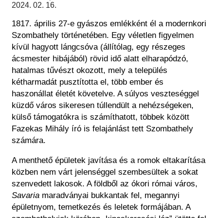
Régészet
2024. 02. 16.
Képcsarnok
Tagintézmények
1817. április 27-e gyászos emlékként él a modernkori
Történeti Fényképtár
Felnőttképzés
Szombathely történetében. Egy véletlen figyelmen
Éremtár
Közérdekű adatok
kívül hagyott lángcsóva (állítólag, egy részeges
Adattár
ácsmester hibájából) rövid idő alatt elharapódzó,
Központi Könyvtár
hatalmas tűvészt okozott, mely a település
kétharmadát pusztította el, több ember és
haszonállat életét követelve. A súlyos veszteséggel
küzdő város sikeresen túllendült a nehézségeken,
külső támogatókra is számíthatott, többek között
Fazekas Mihály író is felajánlást tett Szombathely
számára.
A menthető épületek javítása és a romok eltakarítása
közben nem várt jelenséggel szembesültek a sokat
szenvedett lakosok. A földből az ókori római város,
Savaria
maradványai bukkantak fel, megannyi
épületnyom, temetkezés és leletek formájában. A