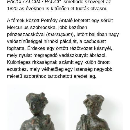
PACCI / ALCIM / PACCI
” ismétlődő szöveget az
1820-as években is kitűnően el tudták olvasni.
A fémek között Petrédy Antalé lehetett egy sérült
Mercurius szobrocska, jobb kezében
pénzeszacskóval (
marsupium
), letört baljában nagy
valószínűséggel hírnöki pálcáját, a
caduceus
t
foghatta. Érdekes egy öntött rézötvözet késnyél,
mely nyulat megragadó vadászkutyát ábrázol.
Különleges ritkaságnak számít egy külön öntött
ezüstkéz, mely vélhetőleg egy istenség nagyobb
méretű szobrához tartozhatott eredetileg.
Kép