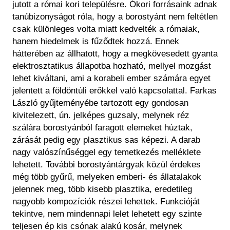
jutott a római kori településre. Ókori forrásaink adnak
tanúbizonyságot róla, hogy a borostyánt nem feltétlen
csak különleges volta miatt kedvelték a rómaiak,
hanem hiedelmek is fűződtek hozzá. Ennek
hátterében az állhatott, hogy a megkövesedett gyanta
elektrosztatikus állapotba hozható, mellyel mozgást
lehet kiváltani, ami a korabeli ember számára egyet
jelentett a földöntúli erőkkel való kapcsolattal. Farkas
László gyűjteményébe tartozott egy gondosan
kivitelezett, ún. jelképes guzsaly, melynek réz
szálára borostyánból faragott elemeket húztak,
zárását pedig egy plasztikus sas képezi. A darab
nagy valószínűséggel egy temetkezés melléklete
lehetett. További borostyántárgyak közül érdekes
még több gyűrű, melyeken emberi- és állatalakok
jelennek meg, több kisebb plasztika, eredetileg
nagyobb kompozíciók részei lehettek. Funkcióját
tekintve, nem mindennapi lelet lehetett egy szinte
teljesen ép kis csónak alakú kosár, melynek