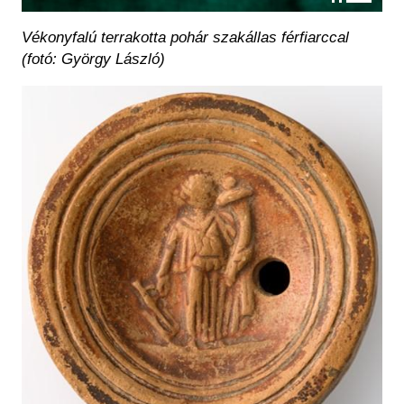
Vékonyfalú terrakotta pohár szakállas férfiarccal
(fotó: György László)
Kép