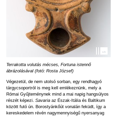
Terrakotta volutás mécses, Fortuna istennő
ábrázolásával (fotó: Rosta József)
Végezetül, de nem utolsó sorban, egy rendhagyó
tárgycsoportról is meg kell emlékeznünk, mely a
Római Gyűjteménynek mind a mai napig hangsúlyos
részét képezi.
Savaria
az Észak-Itália és Baltikum
között futó ún. Borostyánkőút vonalán feküdt, így a
kereskedelem révén nagymennyiségű nyersanyag