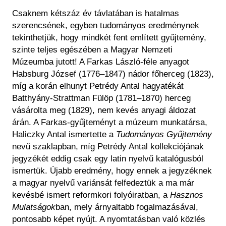
Csaknem kétszáz év távlatában is hatalmas
szerencsének, egyben tudományos eredménynek
tekinthetjük, hogy mindkét fent említett gyűjtemény,
szinte teljes egészében a Magyar Nemzeti
Múzeumba jutott! A Farkas László-féle anyagot
Habsburg József (1776–1847) nádor főherceg (1823),
míg a korán elhunyt Petrédy Antal hagyatékát
Batthyány-Strattman Fülöp (1781–1870) herceg
vásárolta meg (1829), nem kevés anyagi áldozat
árán. A Farkas-gyűjteményt a múzeum munkatársa,
Haliczky Antal ismertette a
Tudományos Gyűjtemény
nevű szaklapban, míg Petrédy Antal kollekciójának
jegyzékét eddig csak egy latin nyelvű katalógusból
ismertük. Újabb eredmény, hogy ennek a jegyzéknek
a magyar nyelvű variánsát felfedeztük a ma már
kevésbé ismert reformkori folyóiratban, a
Hasznos
Mulatságok
ban, mely árnyaltabb fogalmazásával,
pontosabb képet nyújt. A nyomtatásban való közlés