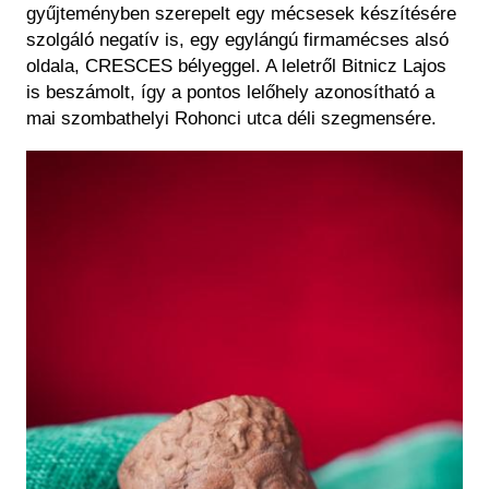
gyűjteményben szerepelt egy mécsesek készítésére
szolgáló negatív is, egy egylángú firmamécses alsó
oldala, CRESCES bélyeggel. A leletről Bitnicz Lajos
is beszámolt, így a pontos lelőhely azonosítható a
mai szombathelyi Rohonci utca déli szegmensére.
Kép