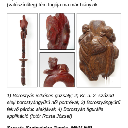
(valószínűleg) fém fogója ma már hiányzik.
Kép
1) Borostyán jelképes guzsaly; 2) Kr. u. 2. század
eleji borostyángyűrű női portréval; 3) Borostyángyűrű
fekvő párduc alakjával; 4) Borostyán figurális
applikáció (fotó: Rosta József)
Szerző: Szabadváry Tamás. MNM NRI