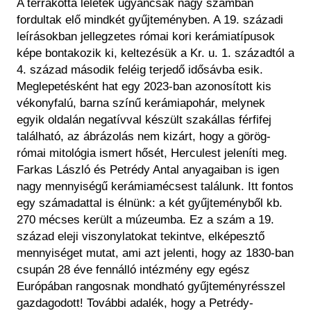
A terrakotta leletek ugyancsak nagy számban
fordultak elő mindkét gyűjteményben. A 19. századi
leírásokban jellegzetes római kori kerámiatípusok
képe bontakozik ki, keltezésük a Kr. u. 1. századtól a
4. század második feléig terjedő idősávba esik.
Meglepetésként hat egy 2023-ban azonosított kis
vékonyfalú, barna színű kerámiapohár, melynek
egyik oldalán negatívval készült szakállas férfifej
található, az ábrázolás nem kizárt, hogy a görög-
római mitológia ismert hősét, Herculest jeleníti meg.
Farkas László és Petrédy Antal anyagaiban is igen
nagy mennyiségű kerámiamécsest találunk. Itt fontos
egy számadattal is élnünk: a két gyűjteményből kb.
270 mécses került a múzeumba. Ez a szám a 19.
század eleji viszonylatokat tekintve, elképesztő
mennyiséget mutat, ami azt jelenti, hogy az 1830-ban
csupán 28 éve fennálló intézmény egy egész
Európában rangosnak mondható gyűjteményrésszel
gazdagodott! További adalék, hogy a Petrédy-