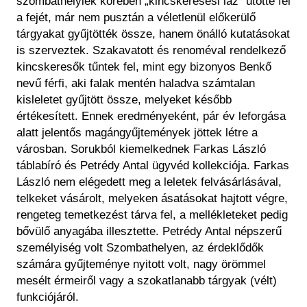
szombathelyiek körében „kincskeresési láz” ütötte fel
a fejét, már nem pusztán a véletlenül előkerülő
tárgyakat gyűjtötték össze, hanem önálló kutatásokat
is szerveztek. Szakavatott és renoméval rendelkező
kincskeresők tűntek fel, mint egy bizonyos Benkő
nevű férfi, aki falak mentén haladva számtalan
kisleletet gyűjtött össze, melyeket később
értékesített. Ennek eredményeként, pár év leforgása
alatt jelentős magángyűjtemények jöttek létre a
városban. Sorukból kiemelkednek Farkas László
táblabíró és Petrédy Antal ügyvéd kollekciója. Farkas
László nem elégedett meg a leletek felvásárlásával,
telkeket vásárolt, melyeken ásatásokat hajtott végre,
rengeteg temetkezést tárva fel, a mellékleteket pedig
bővülő anyagába illesztette. Petrédy Antal népszerű
személyiség volt Szombathelyen, az érdeklődők
számára gyűjteménye nyitott volt, nagy örömmel
mesélt érmeiről vagy a szokatlanabb tárgyak (vélt)
funkciójáról.