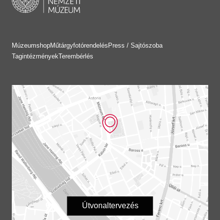
Múzeumshop
Műtárgyfotórendelés
Press / Sajtószoba
Tagintézmények
Terembérlés
Útvonaltervezés