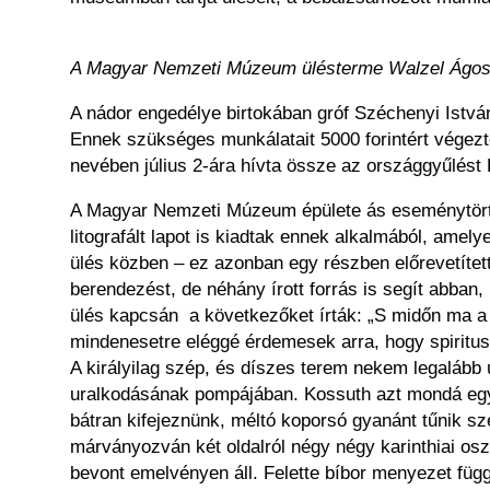
A Magyar Nemzeti Múzeum ülésterme Walzel Ágos
A nádor engedélye birtokában gróf Széchenyi István
Ennek szükséges munkálatait 5000 forintért végezté
nevében július 2-ára hívta össze az országgyűlést 
A Magyar Nemzeti Múzeum épülete ás eseménytörtén
litografált lapot is kiadtak ennek alkalmából, amely
ülés közben – ez azonban egy részben előrevetítet
berendezést, de néhány írott forrás is segít abba
ülés kapcsán a következőket írták: „S midőn ma a 
mindenesetre eléggé érdemesek arra, hogy spiritus
A királyilag szép, és díszes terem nekem legalább úg
uralkodásának pompájában. Kossuth azt mondá egysz
bátran kifejeznünk, méltó koporsó gyanánt tűnik sz
márványozván két oldalról négy négy karinthiai osz
bevont emelvényen áll. Felette bíbor menyezet füg