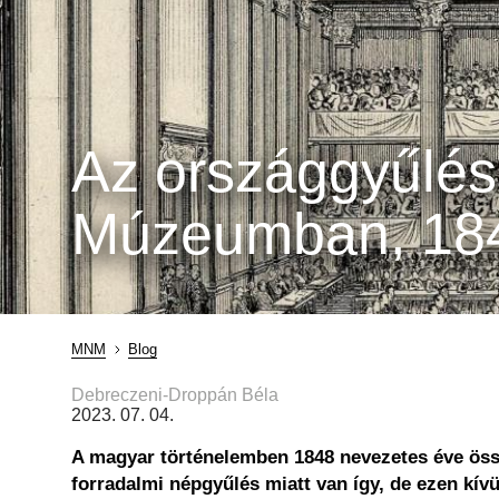
Az országgyűlés
Múzeumban, 18
MNM
Blog
Morzsa
Debreczeni-Droppán Béla
2023. 07. 04.
A magyar történelemben 1848 nevezetes éve öss
forradalmi népgyűlés miatt van így, de ezen kív