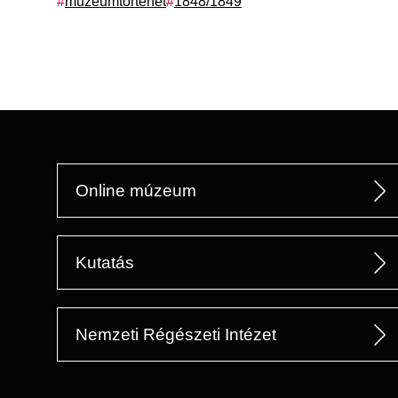
Címkék
múzeumtörténet
1848/1849
Online múzeum
Kutatás
Nemzeti Régészeti Intézet