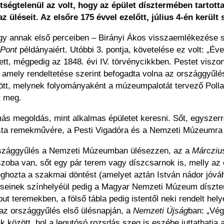
ségtelenül az volt, hogy az épület dísztermében tartot
z üléseit. Az elsőre 175 évvel ezelőtt, július 4-én került 
y annak első perceiben – Birányi Ákos visszaemlékezése sz
 Pont
példányaiért. Utóbbi 3. pontja, követelése ez volt: „É
ett, mégpedig az 1848. évi IV. törvénycikkben. Pestet visz
 amely rendeltetése szerint befogadta volna az országgyűlés
tt, melynek folyományaként a múzeumpalotát tervező Pollac
t meg.
s megoldás, mint alkalmas épületet keresni. Sőt, egyszerre
ista remekművére, a Pesti Vigadóra és a Nemzeti Múzeumra 
országgyűlés a Nemzeti Múzeumban ülésezzen, az a
Márcziu
oba van, sőt egy pár terem vagy díszcsarnok is, melly az é
eghozta a szakmai döntést (amelyet aztán István nádor jóv
léseinek színhelyéül pedig a Magyar Nemzeti Múzeum díszter
dout teremekben, a fölső tábla pedig istentől neki rendelt 
k az országgyűlés első ülésnapján, a
Nemzeti Újság
ban: „Vég
között, hol a legutósó rozsdás szeg is eszébe juttathatja a 