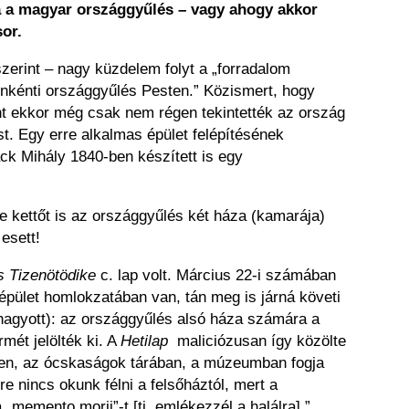
ta a magyar országgyűlés – vagy ahogy akkor
sor.
erint – nagy küzdelem folyt a „forradalom
venkénti országgyűlés Pesten.” Közismert, hogy
ont ekkor még csak nem régen tekintették az ország
t. Egy erre alkalmas épület felépítésének
k Mihály 1840-ben készített is egy
 kettőt is az országgyűlés két háza (kamarája)
esett!
s Tizenötödike
c. lap volt. Március 22-i számában
pület homlokzatában van, tán meg is járná követi
áhagyott): az országgyűlés alsó háza számára a
mét jelölték ki. A
Hetilap
maliciózusan így közölte
helyen, az ócskaságok tárában, a múzeumban fogja
re nincs okunk félni a felsőháztól, mert a
„memento morii”-t [ti. emlékezzél a halálra].”