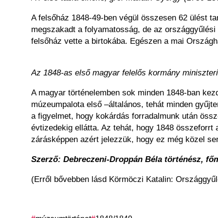
A felsőház 1848-49-ben végül összesen 62 ülést t
megszakadt a folyamatosság, de az országgyűlési f
felsőház vette a birtokába. Egészen a mai Ország
Az 1848-as első magyar felelős kormány miniszter
A magyar történelemben sok minden 1848-ban kezd
múzeumpalota első –általános, tehát minden gyűjtemé
a figyelmet, hogy kokárdás forradalmunk után össz
évtizedekig ellátta. Az tehát, hogy 1848 összefor
zárásképpen azért jelezzük, hogy ez még közel 
Szerző: Debreczeni-Droppán Béla
történész, f
(Erről bővebben lásd Körmöczi Katalin: Országgyűl