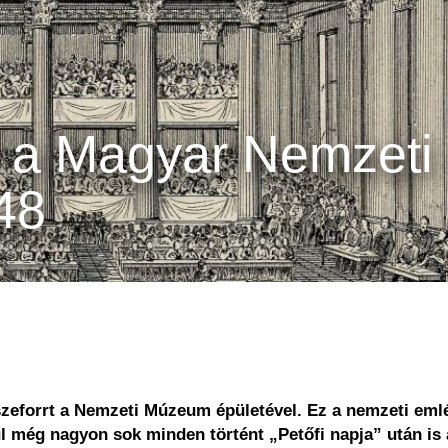
 a Magyar Nemzeti
48
zeforrt a
Nemzeti Múzeum épületével. Ez a nemzeti emlé
ül még nagyon sok minden történt „Petőfi napja” után is