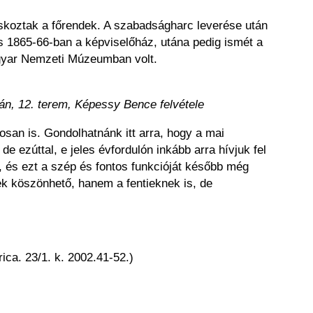
skoztak a főrendek. A szabadságharc leverése után
s 1865-66-ban a képviselőház, utána pedig ismét a
agyar Nemzeti Múzeumban volt.
án, 12. terem, Képessy Bence felvétele
osan is. Gondolhatnánk itt arra, hogy a mai
 ezúttal, e jeles évfordulón inkább arra hívjuk fel
 és ezt a szép és fontos funkcióját később még
ek köszönhető, hanem a fentieknek is, de
ca. 23/1. k. 2002.41-52.)