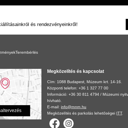
kiállításainkról és rendezvényeinkről!
ézmények
Terembérlés
Megközelítés és kapcsolat
Cím: 1088 Budapest, Múzeum krt. 14-16.
Központi telefon: +36 1 327 77 00
Információ: +36 30 811 4794 /
Múzeumi nyitv
hívható.
E-mail:
info@mnm.hu
altervezés
Megközelítés és parkolás lehetőségei
ITT
.