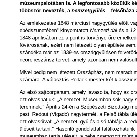
múzeumpalotában is. A legfontosabb közülük két
többször nevezték, a
nemzetgyűlés
– felsőháza a
Az emlékezetes 1848 márciusi nagygyűlés előtt vag
ebédszünetében” kinyomtatott
Nemzeti dal
és a
12
1848 áprilisában ez a pont is törvényerőre emelked
fővárosának, ezért nem létezett olyan épülete sem,
szándéka már az 1839-es országgyűlésen felvetődö
neoreneszánsz tervet, amely azonban nem valósul
Mivel pedig nem létezett Országház, nem maradt má
számára. A választás Pollack mester két klasszic
Az első sajtóorgánum, amely javasolta, hogy az 
ezt olvashatjuk: „A nemzeti Museumban sok nagy sz
teremnek.” Április 24-én a Szépészeti Bizottság m
pesti Redout (Vigadó) nagytermét, a Felső tábla ü
ezt olvasóival: „A nemzeti gyűlés alsó táblája a re
üléseit tartani.” Hasonló gondolattal találkozhatun
museumban tartja üléseit, a bebalzsamozott múmiák 