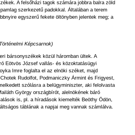
rszékek. A felsőházi tagok számára jobbra balra zöld
 pamlag szerkezetű padokkal. Általában a terem
bbnyire egyszerű fekete öltönyben jelentek meg; a
 Történelmi Képcsarnok)
zteri bársonyszékek közül háromban ültek. A
ró Eötvös József vallás- és közoktatásügyi
yka Imre foglalta el az elnöki széket, majd
róf Chotek Rudolfot, Podmaniczky Ármint és Frigyest,
elkedett szólásra a belügyminiszter, aki felolvasta
 Mailáth György országbírót, alelnökének báró
alások is, pl. a híradások kiemelték Beöthy Ödön,
iváltságos táblának a napjai meg vannak számlálva.