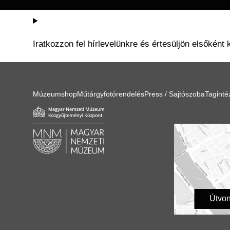
Iratkozzon fel hírlevelünkre és értesüljön elsőként 
Múzeumshop
Műtárgyfotórendelés
Press / Sajtószoba
Tagint
Útvon