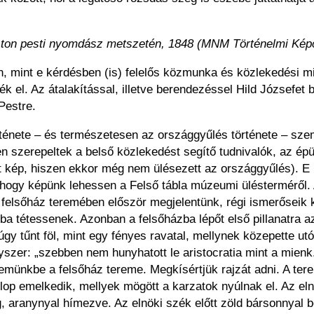
ton pesti nyomdász metszetén, 1848 (MNM Történelmi Kép
, mint e kérdésben (is) felelős közmunka és közlekedési mini
k el. Az átalakítással, illetve berendezéssel Hild Józsefet
Pestre.
ete – és természetesen az országgyűlés története – szemp
en szerepeltek a belső közlekedést segítő tudnivalók, az épü
t kép, hiszen ekkor még nem ülésezett az országgyűlés). E 
n, hogy képünk lehessen a Felső tábla múzeumi ülésterméről.
felsőház teremében először megjelentünk, régi ismerőseik 
ba tétessenek. Azonban a felsőházba lépőt első pillanatra a
y tűnt föl, mint egy fényes ravatal, mellynek közepette utósz
er: „szebben nem hunyhatott le aristocratia mint a mienk.
emünkbe a felsőház tereme. Megkísértjük rajzát adni. A tere
lop emelkedik, mellyek mögött a karzatok nyúlnak el. Az eln
g, aranynyal hímezve. Az elnöki szék előtt zöld bársonnyal