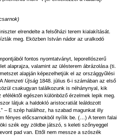
csarnok)
szter elrendelte a felsőházi terem kialakítását.
 bízták meg. Eközben István nádor az uralkodó
ontjából fontos nyomtatványt, leporellószerű
let alaprajza, valamint az ülésterem ábrázolása (ti.
metszet alapján képezelhetjük el az országgyűlési
 A
Nemzeti Újság
1848. július 6-i számában az első
közül csakugyan találkozunk is néhánynyal, kik
z eféléktől egészen különböző érzelmek lepik meg.
or látjuk a haldokló aristocratiát leáldozott
” – E szép halálhoz, ha szabad magunkat illy
m fényes előcsarnokból nyílik be. (…) A terem falai
öki szék egy zöldbe játszó, s keleti szőnyeggel
 bevont pad van. Ettől nem messze a szószék