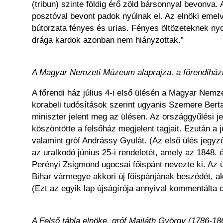
(tribun) szinte földig érő zöld bársonnyal bevonva. 
posztóval bevont padok nyúlnak el. Az elnöki emel
bútorzata fényes és urias. Fényes öltözeteknek ny
drága kardok azonban nem hiányzottak.”
A Magyar Nemzeti Múzeum alaprajza, a főrendiházi
A főrendi ház július 4-i első ülésén a Magyar Nemz
korabeli tudósítások szerint ugyanis Szemere Bert
miniszter jelent meg az ülésen. Az országgyűlési j
köszöntötte a felsőház megjelent tagjait. Ezután a 
valamint gróf Andrássy Gyulát. (Az első ülés jegyz
az uralkodó június 25-i rendeletét, amely az 1848. 
Perényi Zsigmond ugocsai főispánt nevezte ki. Az ü
Bihar vármegye akkori új főispánjának beszédét, ak
(Ezt az egyik lap újságírója annyival kommentálta 
A Felső tábla elnöke, gróf Mailáth György (1786-