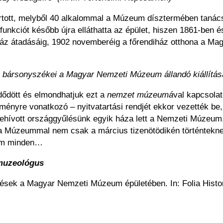
artott, melyből 40 alkalommal a Múzeum dísztermében tanác
unkciót később újra elláthatta az épület, hiszen 1861-ben é
ház átadásáig, 1902 novemberéig a főrendiház otthona a M
i bársonyszékei a Magyar Nemzeti Múzeum állandó kiállítás
ődött és elmondhatjuk ezt a
nemzet múzeumá
val kapcsolat
nyre vonatkozó – nyitvatartási rendjét ekkor vezették be, de
ehívott országgyűlésünk egyik háza lett a Nemzeti Múzeum,
rt a Múzeummal nem csak a március tizenötödikén történtekn
sem minden…
őmuzeológus
ések a Magyar Nemzeti Múzeum épületében. In: Folia Histori