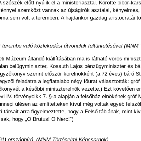
A szószék előtt nyúlik el a ministeriasztal. Körötte bibor-ka
vénnyel szemközt vannak az újságírók asztalai, kényelmes,
oma sem volt a teremben. A hajdankor gazdag aristocratái tö
 terembe való közlekedési útvonalak feltüntetésével (MNM
eti Múzeum állandó kiállításában ma is látható vörös minis
alan belügyminiszter, Kossuth Lajos pénzügyminiszter és bá
egyzőkönyv szerint először korelnökként (a 72 éves) báró Sto
jegyzői feladatra a legfiatalabb négy főurat választották: g
őkönyvét a későbbi miniszterelnök vezette.) Ezt követően em
évi IV. törvénycikk 7. §-a alapján a felsőház elnökének gróf
nnepi ülésen az említetteken kívül még voltak egyéb felszól
i társait arra figyelmeztette, hogy a Felső táblának, mint k
csak, hogy „O Brutus! O Nero!”)
1861) országbíró (MNM Történelmi Képcsarnok)