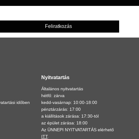
Feliratkozás
Nyitvatartás
Általános nyitvatartás
hétfő: zárva
atartási időben
kedd-vasárnap: 10:00-18:00
pénztárzárás: 17:00
a kiállítások zárása: 17:30-tól
az épület zárása: 18:00
Az ÜNNEPI NYITVATARTÁS elérhető
ITT
.