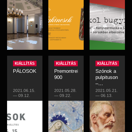
Ferenc
újratemetéséig
KIÁLLÍTÁS
KIÁLLÍTÁS
KIÁLLÍTÁS
PÁLOSOK
Premontreiek
Szónok a
900
pulpituson
–
Emlékkép
2021.06.15.
2021.05.28.
2021.05.21.
—
09.12.
—
09.22.
gróf
—
06.13.
Apponyi
Albertről