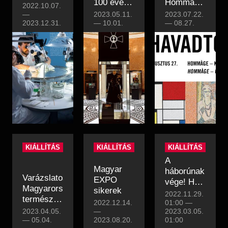
100 éves
Hommàge
2022.10.07.
a Magyar
–
—
2023.05.11.
2023.07.22.
2023.12.31.
Érdemrend
—
10.01.
Kulturális
—
08.27.
migráció
KIÁLLÍTÁS
KIÁLLÍTÁS
KIÁLLÍTÁS
A
Magyar
háborúnak
Varázslatos
EXPO
vége! Ha
Magyarország
sikerek
akarod
2022.11.29.
természetfotó
2022.12.14.
01:00
—
kiállítás
2023.04.05.
—
2023.03.05.
—
05.04.
2023.08.20.
01:00