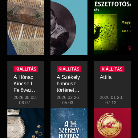
gyermekfotózás
vándorkiállítás
Régészet
Képcsarnok
kellékei,
Tagintézmények
1850-1945
Történeti Fényképtár
Felnőttképzés
című
Éremtár
tablókiállítás
Közérdekű adatok
a
Adattár
Múzeumkertben
Központi Könyvtár
KIÁLLÍTÁS
KIÁLLÍTÁS
KIÁLLÍTÁS
A Hónap
A Székely
Attila
Kincse I
himnusz
Felövezve
története
ragyogással
című
2026.05.08.
2026.02.26.
2026.01.23.
–
—
06.07.
időszaki
—
05.03.
—
07.12.
Övszerkezet
kiállítás
és
tarsolylemez
a
honfoglalás