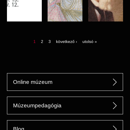
oldal
oldal
oldal
következő
utolsó
1
2
3
következő ›
utolsó »
oldal
oldal
oldalszámozás
Online múzeum
Múzeumpedagógia
Blog