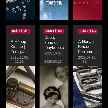
korából
KIÁLLÍTÁS
KIÁLLÍTÁS
KIÁLLÍTÁS
Duett:
A Hónap
A Hónap
zene és
Kincse |
Kincse |
fényképezés
Fotográfiák
Ferramenta
2025.10.07.
keringőre
– egy
2025.11.05.
—
2025.09.10.
—
12.01.
2026.03.15.
római kori
—
28.
vaseszköz
depólelet
Pincehelyről