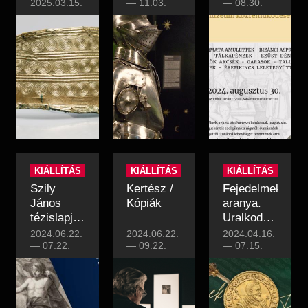
2025.03.15.
Zsigmond
—
11.03.
története a
—
08.30.
ismeretlen
pénzhasználat
képmása
tükrében
KIÁLLÍTÁS
KIÁLLÍTÁS
KIÁLLÍTÁS
Szily
Kertész /
Fejedelmek
János
Kópiák
aranya.
tézislapja
Uralkodói
1754-ből
reprezentáció
2024.06.22.
2024.06.22.
2024.04.16.
—
07.22.
—
09.22.
Erdélyben
—
07.15.