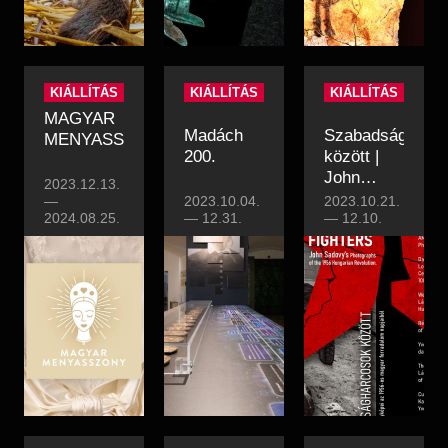
KIÁLLÍTÁS
KIÁLLÍTÁS
KIÁLLÍTÁS
MAGYAR
Madách
Szabadságharc
MENYASSZONY
200.
között |
John
2023.12.13.
Sadovy
—
2023.10.04.
2023.10.21.
2024.08.25.
—
12.31.
fényképei
—
12.10.
az 1956-
os magyar
forradalom
napjaiból