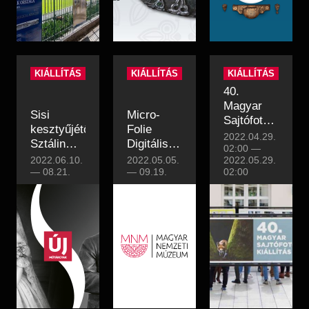
KIÁLLÍTÁS
KIÁLLÍTÁS
KIÁLLÍTÁS
40.
Magyar
Sisi
Micro-
Sajtófotó
kesztyűjétől
Folie
Kiállítás
2022.04.29.
Sztálin
Digitális
02:00
—
füléig
Mobilmúzeum
2022.06.10.
2022.05.05.
2022.05.29.
—
08.21.
—
09.19.
02:00