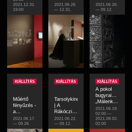
fehéren
a
2021.12.31.
2021.06.26.
2021.06.26.
19:00
—
12.31.
Konfliktuszónák
—
09.12.
KIÁLLÍTÁS
KIÁLLÍTÁS
KIÁLLÍTÁS
A pokol
bugyrai…
Műértő
Tarsolykincsek
„Málenkij
fényűzés -
| A
robot" és
2021.06.19.
a
Rákóczi-
Gulág
02:00
—
nagyharsányi
szabadságharctól
2021.06.17.
2021.06.22.
2021.08.02.
római villa
—
09.26.
II.
—
09.12.
02:00
apszismozaikja
Rákóczi