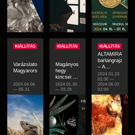
KIÁLLÍTÁS
KIÁLLÍTÁS
KIÁLLÍTÁS
ALTAMIRA
barlangrajzai
Varázslatos
Magányos
– A
Magyarország
hegy
művészet
2024.01.23.
kincsei –
kezdetei
01:00
—
Évezredes
2024.04.06.
2024.01.30.
2024.06.02.
—
05.31.
történetek
—
03.28.
02:00
a Somló-
hegyen