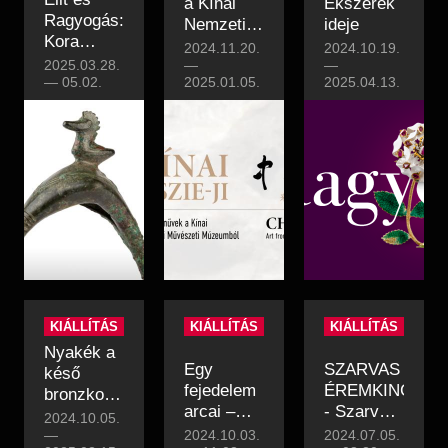
a Kínai
Ékszerek
Ragyogás:
Nemzeti
ideje
Kora
Művészeti
2024.11.20.
2024.10.19.
vaskori
2025.03.28.
Múzeumból
—
—
ékszerek
—
05.02.
2025.01.05.
2025.04.13.
Somlótól
Hallstattig
KIÁLLÍTÁS
KIÁLLÍTÁS
KIÁLLÍTÁS
Nyakék a
Egy
SZARVAS
késő
fejedelem
ÉREMKINCSEI
bronzkorból
arcai –
- Szarvas
| Hónap
2024.10.05.
Báthory
1700 éves
kincse
—
2024.10.03.
2024.07.05.