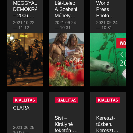
MEGGYALÁZOTT
Lát-Lelet:
World
DEMOKRÁCIA
A Szebeni
Press
– 2006.
Műhely
Photo
OKTÓBER
jubileumi
kiállítás
2021.10.22.
2021.09.24.
2021.09.24.
23.
—
11.12.
fotótárlata
—
10.31.
2021
—
10.31.
KIÁLLÍTÁS
KIÁLLÍTÁS
KIÁLLÍTÁS
CLARA
Sisi –
Kereszt-
Királyné
tűzben.
2021.06.25.
feketén-
Keresztényüldö
10:00
—