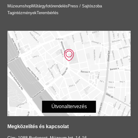
Múzeumshop
Műtárgyfotórendelés
Press / Sajtószoba
Tagintézmények
Terembérlés
Útvonaltervezés
Megközelítés és kapcsolat
Cím: 1088 Budapest, Múzeum krt. 14-16.