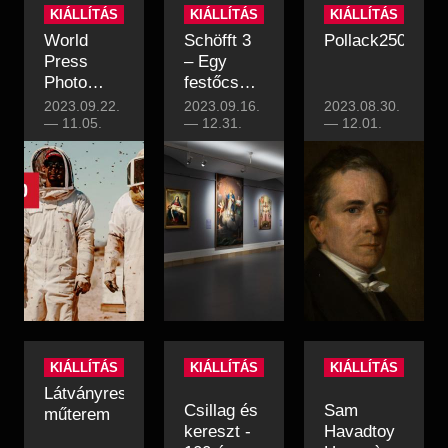
KIÁLLÍTÁS
KIÁLLÍTÁS
KIÁLLÍTÁS
World
Schöfft 3
Pollack250
Press
– Egy
Photo
festőcsalád
2023
három
2023.09.22.
2023.09.16.
2023.08.30.
—
11.05.
generációja
—
12.31.
—
12.01.
KIÁLLÍTÁS
KIÁLLÍTÁS
KIÁLLÍTÁS
Látványrestaurátor
Csillag és
Sam
műterem
kereszt -
Havadtoy