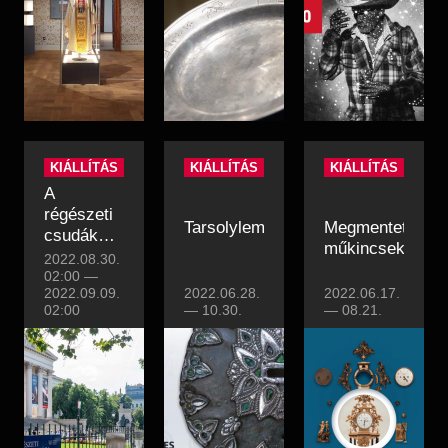
KIÁLLÍTÁS
KIÁLLÍTÁS
KIÁLLÍTÁS
A
régészeti
Tarsolylemezek
Megmentett
csudák
műkincsek
országa–
2022.08.30.
országimázs
02:00
—
2022.09.09.
2022.06.28.
2022.06.17.
1876
02:00
—
10.30.
—
08.21.