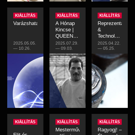
KIÁLLÍTÁS
KIÁLLÍTÁS
KIÁLLÍTÁS
Varázshatalom
A Hónap
Reprezentáció
Kincse |
&
QUEEN
Technológia
BACKSTAGE
– Három
2025.05.05.
2025.07.29.
2025.04.22.
—
10.26.
BUDAPEST
—
09.03.
évszázad
—
05.25.
1986
éremművészeté
titkai
KIÁLLÍTÁS
KIÁLLÍTÁS
KIÁLLÍTÁS
Mesterművek
Ragyogj! –
Elit és