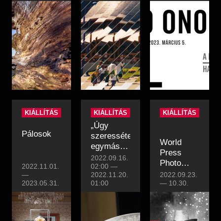
KIÁLLÍTÁS
KIÁLLÍTÁS
KIÁLLÍTÁS
„Úgy
Pálosok
szeressétek
World
egymást,
Press
ahogy én
2022.09.16.
Photo
2022.11.01.
szerettelek
02:00
—
2022
—
2022.11.20.
2022.09.23.
titeket!”
2023.05.31.
01:00
kiállítás
—
10.30.
(Jn 13,34)
| Ars
Sacra