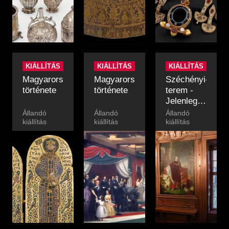
KIÁLLÍTÁS
KIÁLLÍTÁS
KIÁLLÍTÁS
Magyarország
Magyarország
Széchényi-
története
története
terem -
Jelenleg
nem
Állandó
Állandó
Állandó
kiállítás
kiállítás
látogatható
kiállítás