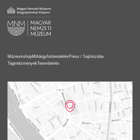
Múzeumshop
Műtárgyfotórendelés
Press / Sajtószoba
Tagintézmények
Terembérlés