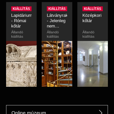
KIÁLLÍTÁS
KIÁLLÍTÁS
KIÁLLÍTÁS
Lapidárium
Látványraktár
Középkori
- Római
- Jelenleg
kőtár
kőtár
nem
látogatható
Állandó
Állandó
Állandó
kiállítás
kiállítás
kiállítás
Online múzeum