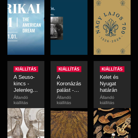
Államokban
Régészet
Képcsarnok
1776–
Tagintézmények
2026
Történeti Fényképtár
Felnőttképzés
Éremtár
Közérdekű adatok
Adattár
Központi Könyvtár
KIÁLLÍTÁS
KIÁLLÍTÁS
KIÁLLÍTÁS
A Seuso-
A
Kelet és
kincs -
Koronázási
Nyugat
Jelenleg
palást -
határán
nem
Jelenleg
Állandó
Állandó
Állandó
látogatható
kiállítás
nem
kiállítás
kiállítás
látogatható