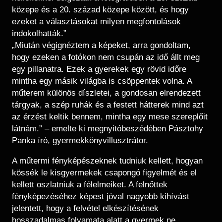
közepe és a 20. század közepe között, és hogy
ezeket a választásokat milyen megfontolások
indokolhatták.”
„Miután végignéztem a képeket, arra gondoltam,
hogy ezeken a fotókon nem csupán az idő állt meg
egy pillanatra. Ezek a gyerekek egy rövid időre
mintha egy másik világba is csöppentek volna. A
műterem különös díszletei, a gondosan elrendezett
tárgyak, a szép ruhák és a festett hátterek mind azt
az érzést keltik bennem, mintha egy mese szereplőit
látnám.” – emelte ki megnyitóbeszédében Pásztohy
Panka író, gyermekkönyvillusztrátor.
A műtermi fényképészeknek tudniuk kellett, hogyan
kössék le kisgyermekek csapongó figyelmét és el
kellett oszlatniuk a félelmeiket. A felnőttek
fényképezéséhez képest jóval nagyobb kihívást
jelentett, hogy a felvétel elkészítésének
hosszadalmas folyamata alatt a gyermek ne