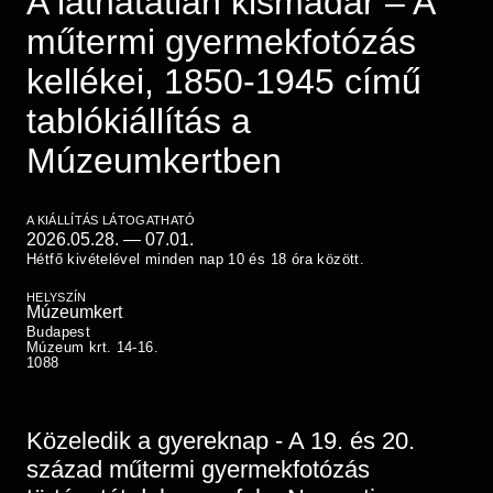
A láthatatlan kismadár – A
Régészet
Képcsarnok
műtermi gyermekfotózás
Tagintézmények
Történeti Fényképtár
Felnőttképzés
kellékei, 1850-1945 című
Éremtár
Közérdekű adatok
tablókiállítás a
Adattár
Múzeumkertben
Központi Könyvtár
A KIÁLLÍTÁS LÁTOGATHATÓ
2026.05.28.
—
07.01.
Hétfő kivételével minden nap 10 és 18 óra között.
HELYSZÍN
Múzeumkert
Budapest
Múzeum krt. 14-16.
1088
Közeledik a gyereknap - A 19. és 20.
század műtermi gyermekfotózás