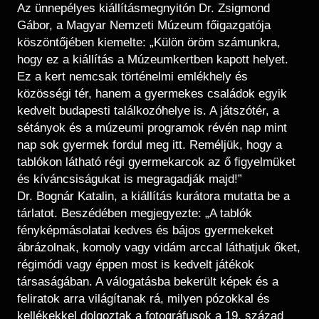
Az ünnepélyes kiállításmegnyitón Dr. Zsigmond
Gábor, a Magyar Nemzeti Múzeum főigazgatója
köszöntőjében kiemelte: „Külön öröm számunkra,
hogy ez a kiállítás a Múzeumkertben kapott helyet.
Ez a kert nemcsak történelmi emlékhely és
közösségi tér, hanem a gyermekes családok egyik
kedvelt budapesti találkozóhelye is. A játszótér, a
sétányok és a múzeumi programok révén nap mint
nap sok gyermek fordul meg itt. Reméljük, hogy a
tablókon látható régi gyermekarcok az ő figyelmüket
és kíváncsiságukat is megragadják majd!”
Dr. Bognár Katalin, a kiállítás kurátora mutatta be a
tárlatot. Beszédében megjegyezte: „A tablók
fényképmásolatai kedves és bájos gyermekeket
ábrázolnak, komoly vagy vidám arccal láthatjuk őket,
régimódi vagy éppen most is kedvelt játékok
társaságában. A válogatásba bekerült képek és a
feliratok arra világítanak rá, milyen pózokkal és
kellékekkel dolgoztak a fotográfusok a 19. század