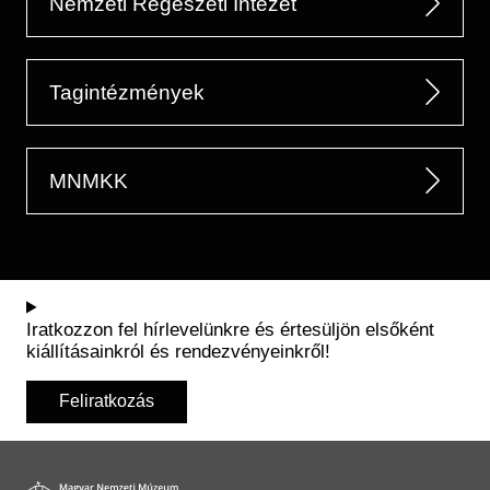
Nemzeti Régészeti Intézet
Tagintézmények
MNMKK
Iratkozzon fel hírlevelünkre és értesüljön elsőként
kiállításainkról és rendezvényeinkről!
Feliratkozás