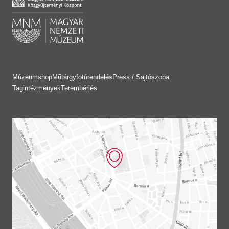
Múzeumshop
Műtárgyfotórendelés
Press / Sajtószoba
Tagintézmények
Terembérlés