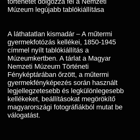
történetét dolgozza fel a Nemzeti
Múzeum legújabb tablókiállítása
A láthatatlan kismadár – A műtermi
gyermekfotózás kellékei, 1850-1945
címmel nyílt tablókiállítás a
Múzeumkertben. A tárlat a Magyar
Nemzeti Múzeum Történeti
Fényképtárában őrzött, a műtermi
gyermekfényképezés során használt
legjellegzetesebb és legkülönlegesebb
kellékeket, beállításokat megörökítő
magyarországi fotográfiákból mutat be
válogatást.