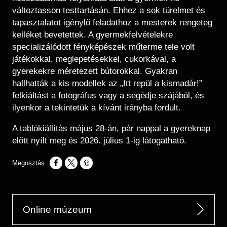
változtasson testtartásán. Ehhez a sok türelmet és
tapasztalatot igénylő feladathoz a mesterek rengeteg
kelléket bevetettek. A gyermekfelvételekre
specializálódott fényképészek műterme tele volt
játékokkal, meglepetésekkel, cukorkával, a
gyerekekre méretezett bútorokkal. Gyakran
hallhatták a kis modellek az „Itt repül a kismadár!”
felkiáltást a fotográfus vagy a segédje szájából, és
ilyenkor a tekintetük a kívánt irányba fordult.
A tablókiállítás május 28-án, pár nappal a gyereknap
előtt nyílt meg és 2026. július 1-ig látogatható.
Opens in a new window
Opens in a new window
Opens in a new window
Online múzeum