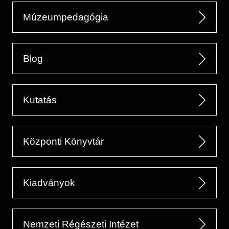
Régészet
Képcsarnok
Múzeumpedagógia
Tagintézmények
Történeti Fényképtár
Felnőttképzés
Éremtár
Közérdekű adatok
Adattár
Blog
Központi Könyvtár
Kutatás
Központi Könyvtár
Kiadványok
Nemzeti Régészeti Intézet