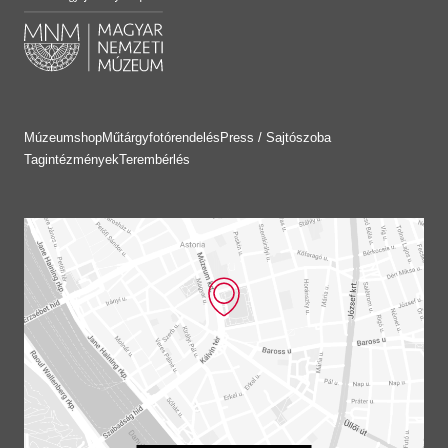
Múzeumshop
Műtárgyfotórendelés
Press / Sajtószoba
Tagintézmények
Terembérlés