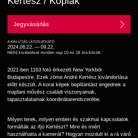
Kertész / Kópiák
Régészet
Képcsarnok
Tagintézmények
Történeti Fényképtár
Felnőttképzés
Jegyvásárlás
Éremtár
Közérdekű adatok
Adattár
Központi Könyvtár
A KIÁLLÍTÁS LÁTOGATHATÓ
2024.06.22.
—
09.22.
Hétfő kivételével minden nap 10 és 18 óra között.
2021-ben 1163 fotó érkezett New Yorkból
Budapestre. Ezek zöme André Kertész kivándorlása
előtt készült. A korai képek bepillantást engednek a
majdani művész családi viszonyainak,
tapasztalatainak koordinátarendszerébe.
Milyen terek, milyen emberi és szakmai kapcsolatok
formálták az ifjú Kertészt? Mire és miért
használhatta a kamerát? Hogyan mozdult ki a rá váró