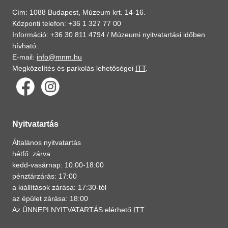
Cím: 1088 Budapest, Múzeum krt. 14-16.
Központi telefon: +36 1 327 77 00
Információ: +36 30 811 4794 /
Múzeumi nyitvatartási időben
hívható.
E-mail:
info@mnm.hu
Megközelítés és parkolás lehetőségei
ITT
.
Nyitvatartás
Általános nyitvatartás
hétfő: zárva
kedd-vasárnap: 10:00-18:00
pénztárzárás: 17:00
a kiállítások zárása: 17:30-tól
az épület zárása: 18:00
Az ÜNNEPI NYITVATARTÁS elérhető
ITT
.