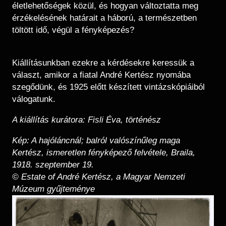
életlehetőségek közül, és hogyan változtatta meg
érzékelésének határait a háború, a természetben
töltött idő, végül a fényképezés?
Kiállításunkban ezekre a kérdésekre keressük a
választ, amikor a fiatal André Kertész nyomába
szegődünk, és 1925 előtt készített vintázskópiáiból
válogatunk.
A kiállítás kurátora: Fisli Éva, történész
Kép: A hajóláncnál; balról valószínűleg maga
Kertész, ismeretlen fényképező felvétele, Braila,
1918. szeptember 19.
© Estate of André Kertész, a Magyar Nemzeti
Múzeum gyűjteménye
Kép