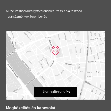
Múzeumshop
Műtárgyfotórendelés
Press / Sajtószoba
Tagintézmények
Terembérlés
Útvonaltervezés
Megközelítés és kapcsolat