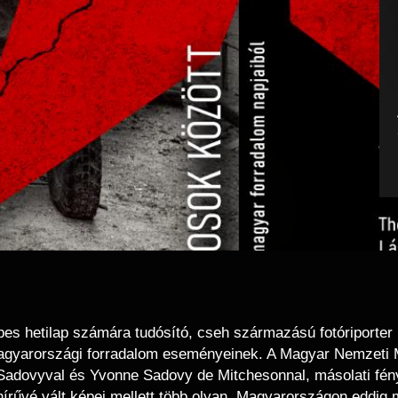
es hetilap számára tudósító, cseh származású fotóriporter 
 magyarországi forradalom eseményeinek. A Magyar Nemzeti
 Sadovyval és Yvonne Sadovy de Mitchesonnal, másolati fén
lághírűvé vált képei mellett több olyan, Magyarországon eddig