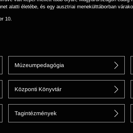
et alatti életébe, és egy ausztriai menekülttáborban várak
er 10.
Múzeumpedagógia
Központi Könyvtár
Tagintézmények