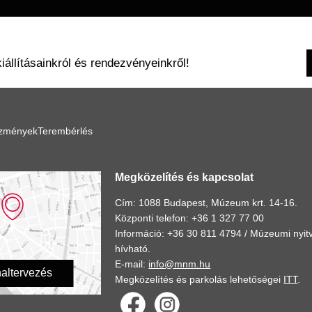
kiállításainkról és rendezvényeinkről!
ézmények
Terembérlés
Megközelítés és kapcsolat
Cím: 1088 Budapest, Múzeum krt. 14-16.
Központi telefon: +36 1 327 77 00
Információ: +36 30 811 4794 /
Múzeumi nyitv
hívható.
E-mail:
info@mnm.hu
altervezés
Megközelítés és parkolás lehetőségei
ITT
.