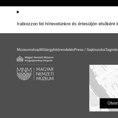
Iratkozzon fel hírlevelünkre és értesüljön elsőként 
Múzeumshop
Műtárgyfotórendelés
Press / Sajtószoba
Tagint
Útvon