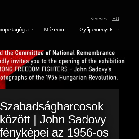
Keresés
HU
mpedagógia
Múzeum
Gyűjtemények
megnyitása
Almenü megnyitása
Almenü megnyitása
Jegyárak
Gyerekek
skolai közösségi szolgálat
odernkori Főosztály
soportos látogatás
Pedagógusok
Tagintézmények
remtár
Szabadságharcosok
között | John Sadovy
fényképei az 1956-os