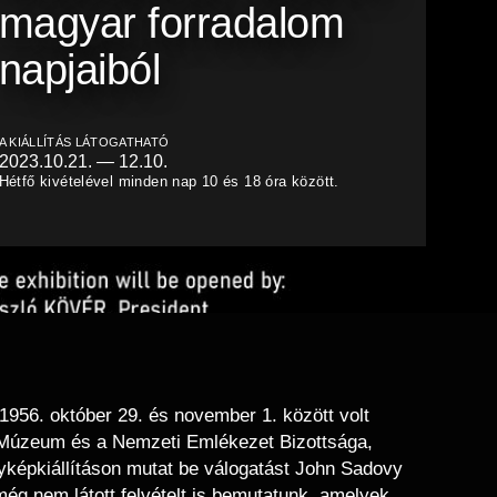
magyar forradalom
napjaiból
A KIÁLLÍTÁS LÁTOGATHATÓ
2023.10.21.
—
12.10.
Hétfő kivételével minden nap 10 és 18 óra között.
1956. október 29. és november 1. között volt
 Múzeum és a Nemzeti Emlékezet Bizottsága,
yképkiállításon mutat be válogatást John Sadovy
 még nem látott felvételt is bemutatunk, amelyek