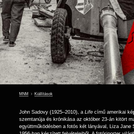
MNM
Kiállítások
Morzsa
John Sadovy (1925–2010), a
Life
című amerikai kép
szemtanúja és krónikása az október 23-án kitört
együttműködésben a fotós két lányával, Liza Jane
1956-ban készített felvételeiből. A fotóriporter vi