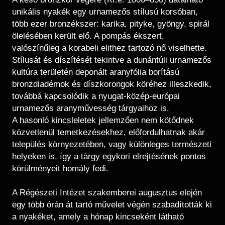
unikális nyakék egy urnamezős stílusú korsóban,
több ezer bronzékszer: karika, pityke, gyöngy, spirál
ölelésében került elő. A pompás ékszert,
valószínűleg a korabeli elithez tartozó nő viselhette.
Stílusát és díszítését tekintve a dunántúli urnamezős
kultúra területén deponált aranyfólia borítású
bronzdiadémok és díszkorongok köréhez illeszkedik,
továbbá kapcsolódik a nyugat-közép-európai
urnamezős aranyművesség tárgyaihoz is.
A hasonló kincsleletek jellemzően nem kötődnek
közvetlenül temetkezésekhez, előfordulhatnak akár
település környezetében, vagy különleges természeti
helyeken is, így a tárgy egykori elrejtésének pontos
körülményeit homály fedi.
A Régészeti Intézet szakemberei augusztus elején
egy több órán át tartó művelet végén szabadították ki
a nyakéket, amely a hónap kincseként látható