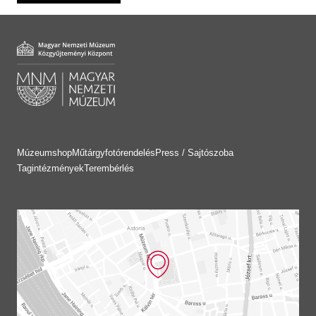
Múzeumshop
Műtárgyfotórendelés
Press / Sajtószoba
Tagintézmények
Terembérlés