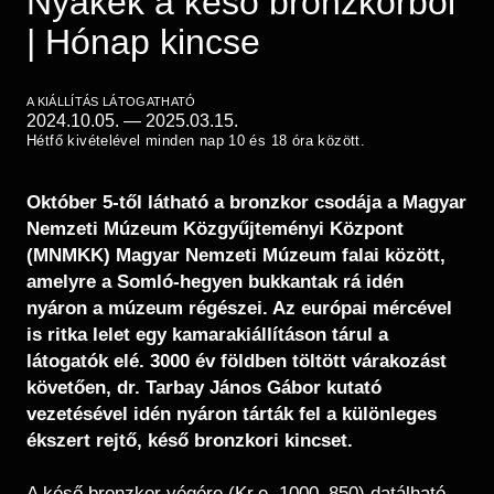
Nyakék a késő bronzkorból
Régészet
Képcsarnok
| Hónap kincse
Tagintézmények
Történeti Fényképtár
Felnőttképzés
Éremtár
Közérdekű adatok
A KIÁLLÍTÁS LÁTOGATHATÓ
Adattár
2024.10.05.
—
2025.03.15.
Hétfő kivételével minden nap 10 és 18 óra között.
Központi Könyvtár
Október 5-től látható a bronzkor csodája a Magyar
Nemzeti Múzeum Közgyűjteményi Központ
(MNMKK) Magyar Nemzeti Múzeum falai között,
amelyre a Somló-hegyen bukkantak rá idén
nyáron a múzeum régészei. Az európai mércével
is ritka lelet egy kamarakiállításon tárul a
látogatók elé. 3000 év földben töltött várakozást
követően, dr. Tarbay János Gábor kutató
vezetésével idén nyáron tárták fel a különleges
ékszert rejtő, késő bronzkori kincset.
A késő bronzkor végére (Kr.e. 1000–850) datálható