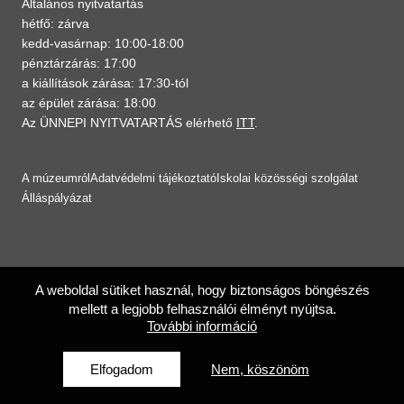
Általános nyitvatartás
hétfő: zárva
kedd-vasárnap: 10:00-18:00
pénztárzárás: 17:00
a kiállítások zárása: 17:30-tól
az épület zárása: 18:00
Az ÜNNEPI NYITVATARTÁS elérhető
ITT
.
A múzeumról
Adatvédelmi tájékoztató
Iskolai közösségi szolgálat
Álláspályázat
A weboldal sütiket használ, hogy biztonságos böngészés
mellett a legjobb felhasználói élményt nyújtsa.
További információ
Elfogadom
Nem, köszönöm