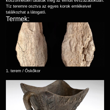
köszönhetően találtak meg az elmúlt évszázadokban.
Tíz teremre osztva az egyes korok emlékeivel
találkozhat a látogató.
Termek:
1. terem / Őskőkor