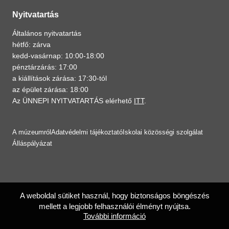
Nyitvatartás
Általános nyitvatartás
hétfő: zárva
kedd-vasárnap: 10:00-18:00
pénztárzárás: 17:00
a kiállítások zárása: 17:30-tól
az épület zárása: 18:00
Az ÜNNEPI NYITVATARTÁS elérhető
ITT
.
A múzeumról
Adatvédelmi tájékoztató
Iskolai közösségi szolgálat
Álláspályázat
A weboldal sütiket használ, hogy biztonságos böngészés
mellett a legjobb felhasználói élményt nyújtsa.
További információ