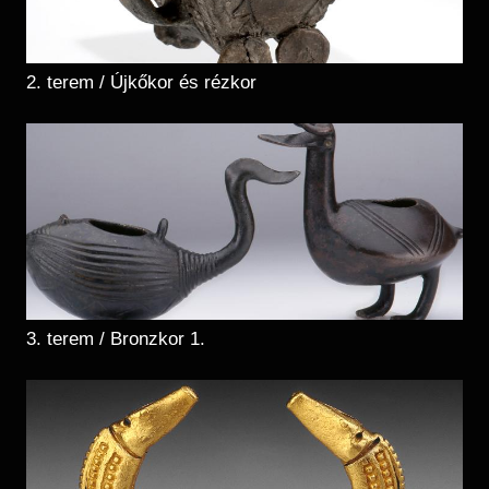
2. terem / Újkőkor és rézkor
3. terem / Bronzkor 1.