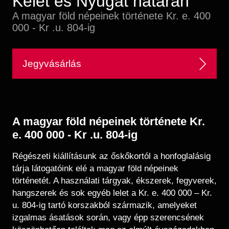
Kelet és Nyugat határán
Régészet
Képcsarnok
A magyar föld népeinek története Kr. e. 400
Tagintézmények
Történeti Fényképtár
000 - Kr .u. 804-ig
Felnőttképzés
Éremtár
Közérdekű adatok
Adattár
Jegyvásárlás
Központi Könyvtár
A magyar föld népeinek története Kr.
e. 400 000 - Kr .u. 804-ig
Régészeti kiállításunk az őskőkortól a honfoglalásig
tárja látogatóink elé a magyar föld népeinek
történetét. A használati tárgyak, ékszerek, fegyverek,
hangszerek és sok egyéb lelet a Kr. e. 400 000 – Kr.
u. 804-ig tartó korszakból származik, amelyeket
izgalmas ásatások során, vagy épp szerencsének