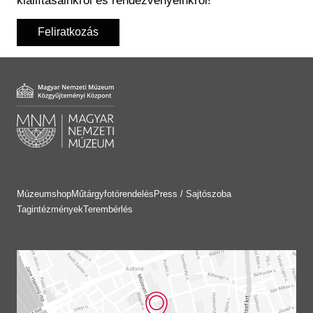
kiállításainkról és rendezvényeinkről!
Feliratkozás
Múzeumshop
Műtárgyfotórendelés
Press / Sajtószoba
Tagintézmények
Terembérlés