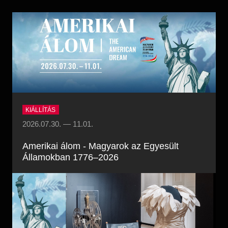
Régészet
Képcsarnok
Tagintézmények
Történeti Fényképtár
Felnőttképzés
Éremtár
Közérdekű adatok
Adattár
Központi Könyvtár
KIÁLLÍTÁS
2026.07.30.
—
11.01.
Amerikai álom - Magyarok az Egyesült
Államokban 1776–2026