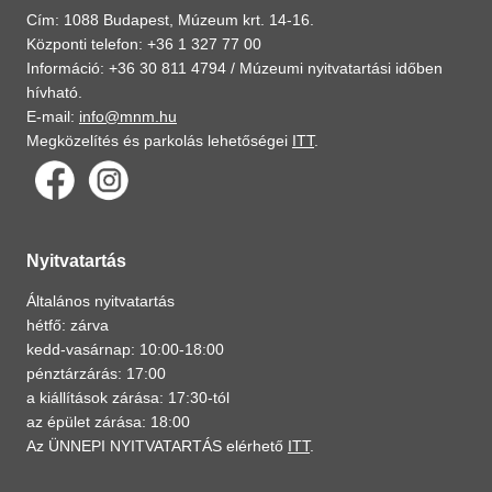
Cím: 1088 Budapest, Múzeum krt. 14-16.
Központi telefon: +36 1 327 77 00
Információ: +36 30 811 4794 /
Múzeumi nyitvatartási időben
hívható.
E-mail:
info@mnm.hu
Megközelítés és parkolás lehetőségei
ITT
.
Nyitvatartás
Általános nyitvatartás
hétfő: zárva
kedd-vasárnap: 10:00-18:00
pénztárzárás: 17:00
a kiállítások zárása: 17:30-tól
az épület zárása: 18:00
Az ÜNNEPI NYITVATARTÁS elérhető
ITT
.