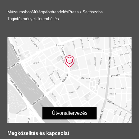
Múzeumshop
Műtárgyfotórendelés
Press / Sajtószoba
Tagintézmények
Terembérlés
Útvonaltervezés
Megközelítés és kapcsolat