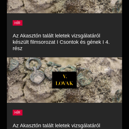
HÍR
Az Akasztón talált leletek vizsgálatáról
készült filmsorozat I Csontok és gének I 4.
rész
HÍR
Az Akasztón talált leletek vizsgálatáról