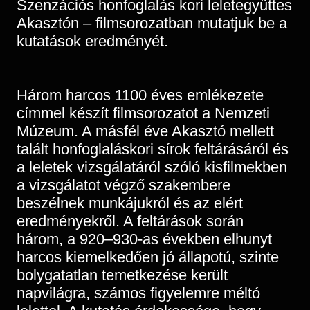
Szenzációs honfoglalás kori leletegyüttes
Régészet
Képcsarnok
Akasztón – filmsorozatban mutatjuk be a
Tagintézmények
Történeti Fényképtár
kutatások eredményét.
Felnőttképzés
Éremtár
Közérdekű adatok
Adattár
Három harcos 1100 éves emlékezete
Központi Könyvtár
címmel készít filmsorozatot a Nemzeti
Múzeum. A másfél éve Akasztó mellett
talált honfoglaláskori sírok feltárásáról és
a leletek vizsgálatáról szóló kisfilmekben
a vizsgálatot végző szakembere
beszélnek munkájukról és az elért
eredményekről. A feltárások során
három, a 920–930-as években elhunyt
harcos kiemelkedően jó állapotú, szinte
bolygatatlan temetkezése került
napvilágra, számos figyelemre méltó