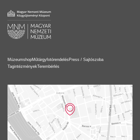
Múzeumshop
Műtárgyfotórendelés
Press / Sajtószoba
Tagintézmények
Terembérlés