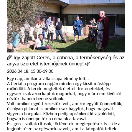
🌾 Így zajlott Ceres, a gabona, a termékenység és az
anyai szeretet istennőjének ünnep! 🌿
2026.04.18. 15:30-19:00
Egy nap, amikor a villa csupa élmény lett…
A Cerialia program napján minden egy kicsit másképp
működött. A terek megteltek élettel, történetekkel, és
egyszer csak azon kaptuk magunkat, hogy már nem kívülről
néztük, hanem benne voltunk.
Volt, amikor együtt kerestük, volt, amikor együtt ünnepeltük,
és olyan pillanat is, amikor csak hagytuk, hogy magával
vigyen a hangulat. Közben pedig apránként kirajzolódott,
hogyan is ünnepelték a rómaiak a tavaszt.
És igen – voltak rítusok, történetek, meglepetések is … de a
legjobb része az egésznek az volt, amit a látogatók tettek