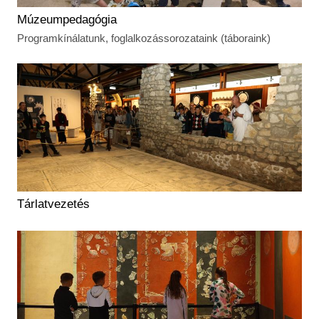
Múzeumpedagógia
Programkínálatunk, foglalkozássorozataink (táboraink)
Tárlatvezetés