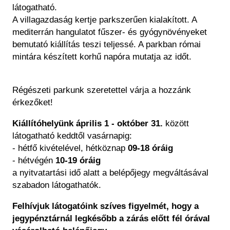
látogatható.
A villagazdaság kertje parkszerűen kialakított. A
mediterrán hangulatot fűszer- és gyógynövényeket
bemutató kiállítás teszi teljessé. A parkban római
mintára készített korhű napóra mutatja az időt.
Régészeti parkunk szeretettel várja a hozzánk
érkezőket!
Kiállítóhelyünk április 1 - október 31.
között
látogatható keddtől vasárnapig:
- hétfő kivételével, hétköznap
09-18 óráig
- hétvégén
10-19 óráig
a nyitvatartási idő alatt a belépőjegy megváltásával
szabadon látogathatók.
Felhívjuk látogatóink szíves figyelmét, hogy a
jegypénztárnál legkésőbb a zárás előtt fél órával