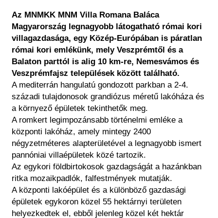
Régészet
Képcsarnok
Az MNMKK MNM Villa Romana Baláca
Tagintézmények
Történeti Fényképtár
Magyarország legnagyobb látogatható római kori
Felnőttképzés
villagazdasága, egy Közép-Európában is páratlan
Éremtár
Közérdekű adatok
római kori emlékünk, mely Veszprémtől és a
Adattár
Balaton parttól is alig 10 km-re, Nemesvámos és
Központi Könyvtár
Veszprémfajsz települések között található.
A mediterrán hangulatú gondozott parkban a 2-4.
századi tulajdonosok grandiózus méretű lakóháza és
a környező épületek tekinthetők meg.
A romkert legimpozánsabb történelmi emléke a
központi lakóház, amely mintegy 2400
négyzetméteres alapterületével a legnagyobb ismert
pannóniai villaépületek közé tartozik.
Az egykori földbirtokosok gazdagságát a hazánkban
ritka mozaikpadlók, falfestmények mutatják.
A központi lakóépület és a különböző gazdasági
épületek egykoron közel 55 hektárnyi területen
helyezkedtek el, ebből jelenleg közel két hektár