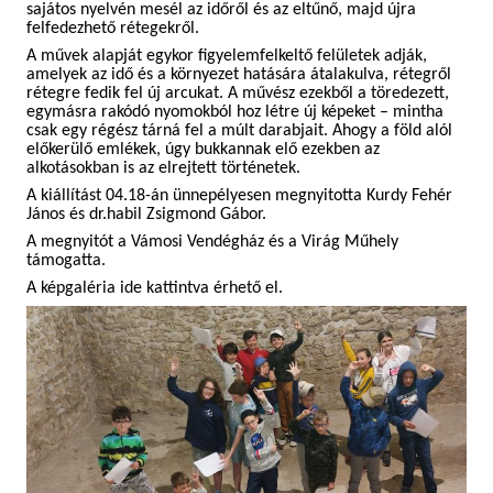
sajátos nyelvén mesél az időről és az eltűnő, majd újra
felfedezhető rétegekről.
A művek alapját egykor figyelemfelkeltő felületek adják,
amelyek az idő és a környezet hatására átalakulva, rétegről
rétegre fedik fel új arcukat. A művész ezekből a töredezett,
egymásra rakódó nyomokból hoz létre új képeket – mintha
csak egy régész tárná fel a múlt darabjait. Ahogy a föld alól
előkerülő emlékek, úgy bukkannak elő ezekben az
alkotásokban is az elrejtett történetek.
A kiállítást 04.18-án ünnepélyesen megnyitotta Kurdy Fehér
János és dr.habil Zsigmond Gábor.
A megnyitót a Vámosi Vendégház és a Virág Műhely
támogatta.
A képgaléria ide kattintva érhető el.