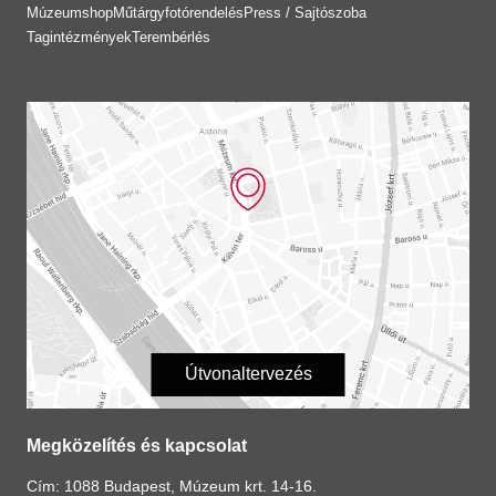
Múzeumshop
Műtárgyfotórendelés
Press / Sajtószoba
Tagintézmények
Terembérlés
Útvonaltervezés
Megközelítés és kapcsolat
Cím: 1088 Budapest, Múzeum krt. 14-16.