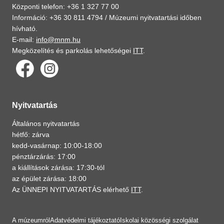
Központi telefon: +36 1 327 77 00
Információ: +36 30 811 4794 /
Múzeumi nyitvatartási időben
hívható.
E-mail:
info@mnm.hu
Megközelítés és parkolás lehetőségei
ITT
.
Nyitvatartás
Általános nyitvatartás
hétfő: zárva
kedd-vasárnap: 10:00-18:00
pénztárzárás: 17:00
a kiállítások zárása: 17:30-tól
az épület zárása: 18:00
Az ÜNNEPI NYITVATARTÁS elérhető
ITT
.
A múzeumról
Adatvédelmi tájékoztató
Iskolai közösségi szolgálat