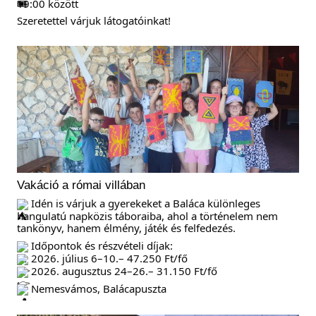
19:00 között
Szeretettel várjuk látogatóinkat!
Vakáció a római villában
Idén is várjuk a gyerekeket a Baláca különleges
hangulatú napközis táboraiba, ahol a történelem nem
tankönyv, hanem élmény, játék és felfedezés.
Időpontok és részvételi díjak:
2026. július 6–10.– 47.250 Ft/fő
2026. augusztus 24–26.– 31.150 Ft/fő
Nemesvámos, Balácapuszta