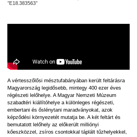
Régészet
°E18.383563°
Képcsarnok
Tagintézmények
Történeti Fényképtár
Felnőttképzés
Éremtár
Közérdekű adatok
Adattár
Központi Könyvtár
A vértesszőlősi mésztufabányában került feltárásra
Magyarország legidősebb, mintegy 400 ezer éves
régészeti lelőhelye. A Magyar Nemzeti Múzeum
szabadtéri kiállítóhelye a különleges régészeti,
embertani és őslénytani maradványokat, azok
képződési környezetét mutatja be. A két feltárt és
bemutatott lelőhely az előkerült milliónyi
kőeszközzel, zsíros csontokkal táplált tűzhelyekkel,