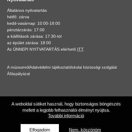
Általános nyitvatartás
hétfő: zárva
kedd-vasárnap: 10:00-18:00
pénztárzárás: 17:00
a kiállítások zárása: 17:30-tól
az épület zárása: 18:00
Az ÜNNEPI NYITVATARTÁS elérhető
ITT
.
A múzeumról
Adatvédelmi tájékoztató
Iskolai közösségi szolgálat
Álláspályázat
A weboldal sütiket használ, hogy biztonságos böngészés
mellett a legjobb felhasználói élményt nyújtsa.
További információ
Elfogadom
Nem, köszönöm