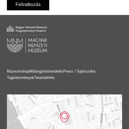
Feliratkozás
Múzeumshop
Műtárgyfotórendelés
Press / Sajtószoba
Tagintézmények
Terembérlés