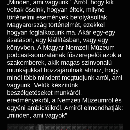
„Minden, ami vagyunk”. Arról, hogy kik
Régészet
Képcsarnok
voltak őseink, hogyan éltek, milyne
Tagintézmények
Történeti Fényképtár
történelmi események befolyásolták
Felnőttképzés
Éremtár
Magyarország történelmét, ezekkel
Közérdekű adatok
hogyan foglalkozunk ma. Akár egy-egy
Adattár
ásatáson, egy kiállításban, vagy egy
Központi Könyvtár
könyvben. A Magyar Nemzeti Múzeum
podcast-sorozatának főszerepelői azok a
szakemberek, akik magas színvonalú
munkájukkal hozzájárulnak ahhoz, hogy
minél több mindent megtudjunk arról, ami
vagyunk. Velük készítünk
beszélgetéseket munkáról,
eredményekről, a Nemzeti Múzeumról és
egyéni ambícióikról. Amiről elmondhatják:
„minden, ami vagyok”