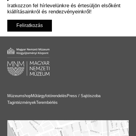
Iratkozzon fel hírlevelünkre és értesüljön elsőként
kiállításainkról és rendezvényeinkről!
Feliratkozás
Múzeumshop
Műtárgyfotórendelés
Press / Sajtószoba
Tagintézmények
Terembérlés