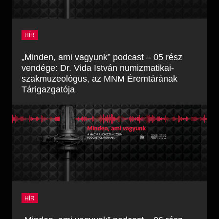
HÍR
„Minden, ami vagyunk” podcast – 05 rész
vendége: Dr. Vida István numizmatikai-
szakmuzeológus, az MNM Éremtárának
Tárigazgatója
HÍR