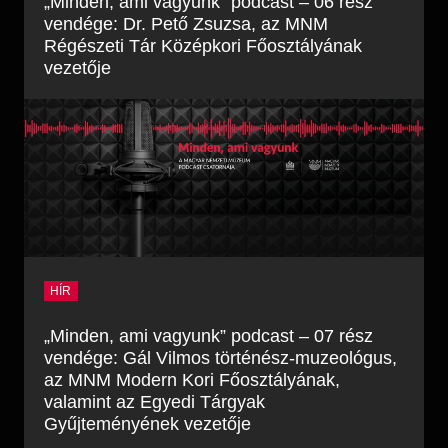
„Minden, ami vagyunk” podcast – 06 rész
vendége: Dr. Pető Zsuzsa, az MNM
Régészeti Tár Középkori Főosztályának
vezetője
HÍR
„Minden, ami vagyunk” podcast – 07 rész
vendége: Gál Vilmos történész-muzeológus,
az MNM Modern Kori Főosztályának,
valamint az Egyedi Tárgyak
Gyűjteményének vezetője