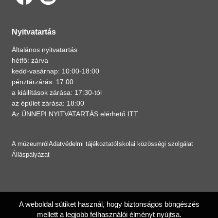
Nyitvatartás
Általános nyitvatartás
hétfő: zárva
kedd-vasárnap: 10:00-18:00
pénztárzárás: 17:00
a kiállítások zárása: 17:30-tól
az épület zárása: 18:00
Az ÜNNEPI NYITVATARTÁS elérhető
ITT
.
A múzeumról
Adatvédelmi tájékoztató
Iskolai közösségi szolgálat
Álláspályázat
A weboldal sütiket használ, hogy biztonságos böngészés
mellett a legjobb felhasználói élményt nyújtsa.