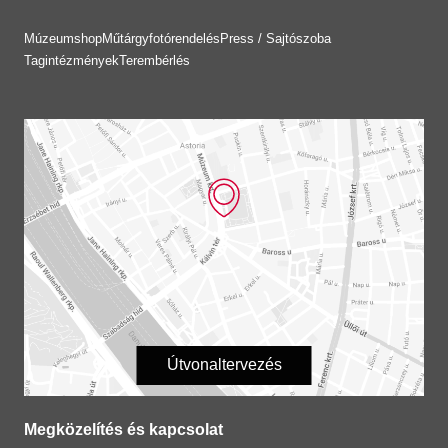
Múzeumshop
Műtárgyfotórendelés
Press / Sajtószoba
Tagintézmények
Terembérlés
Útvonaltervezés
Megközelítés és kapcsolat