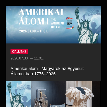
Régészet
Képcsarnok
Tagintézmények
Történeti Fényképtár
Felnőttképzés
Éremtár
Közérdekű adatok
Adattár
Központi Könyvtár
KIÁLLÍTÁS
2026.07.30.
—
11.01.
Amerikai álom - Magyarok az Egyesült
Államokban 1776–2026