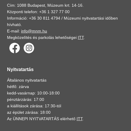
Cím: 1088 Budapest, Múzeum krt. 14-16.
Központi telefon: +36 1 327 77 00
Információ: +36 30 811 4794 /
Múzeumi nyitvatartási időben
hívható.
E-mail:
info@mnm.hu
Megközelítés és parkolás lehetőségei
ITT
.
Nyitvatartás
Általános nyitvatartás
hétfő: zárva
kedd-vasárnap: 10:00-18:00
pénztárzárás: 17:00
a kiállítások zárása: 17:30-tól
az épület zárása: 18:00
Az ÜNNEPI NYITVATARTÁS elérhető
ITT
.