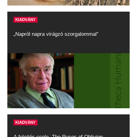
KIADVÁNY
„Napról napra virágzó szorgalommal”
KIADVÁNY
A felejtés csele -The Ruses of Oblivion