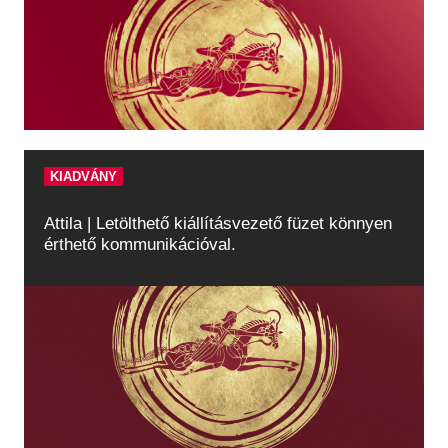
Régészet
Képcsarnok
Tagintézmények
Történeti Fényképtár
Felnőttképzés
Éremtár
Közérdekű adatok
Adattár
Központi Könyvtár
KIADVÁNY
Attila | Letölthető kiállításvezető füzet könnyen
érthető kommunikációval.