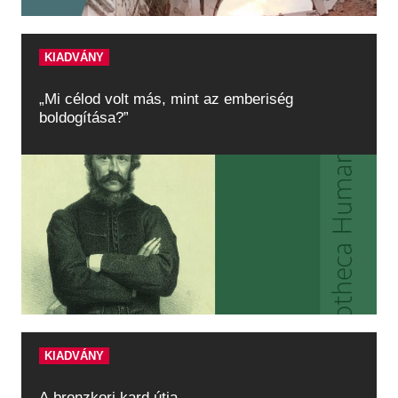
KIADVÁNY
„Mi célod volt más, mint az emberiség
boldogítása?”
KIADVÁNY
A bronzkori kard útja