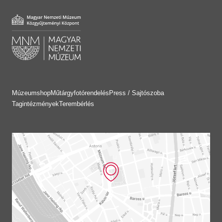
Múzeumshop
Műtárgyfotórendelés
Press / Sajtószoba
Tagintézmények
Terembérlés