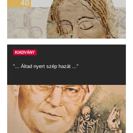
KIADVÁNY
"... Áltad nyert szép hazát ..."